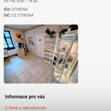
Po–Pá: 8:00 – 14:30
IČO:
27795764
DIČ:
CZ 27795764
Informace pro vás
O firmě a velkoobchodu