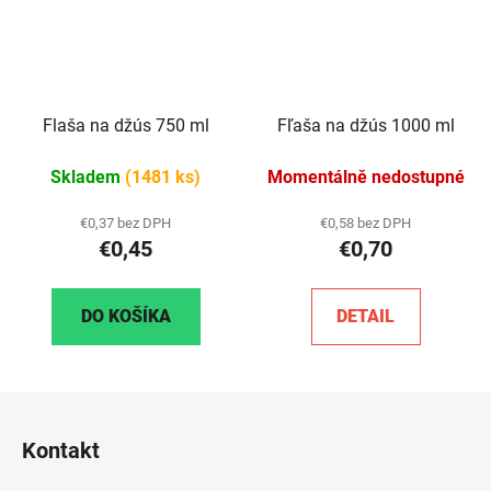
Flaša na džús 750 ml
Fľaša na džús 1000 ml
Skladem
(1481 ks)
Momentálně nedostupné
€0,37 bez DPH
€0,58 bez DPH
€0,45
€0,70
DO KOŠÍKA
DETAIL
Z
á
Kontakt
p