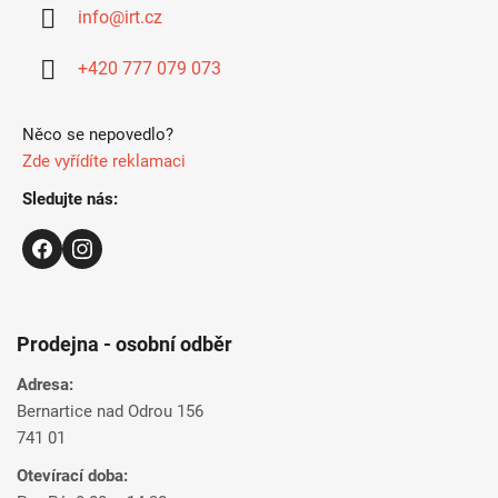
ä
info
@
irt.cz
t
i
+420 777 079 073
e
Něco se nepovedlo?
Zde vyřídíte reklamaci
Sledujte nás:
Prodejna - osobní odběr
Adresa:
Bernartice nad Odrou 156
741 01
Otevírací doba: