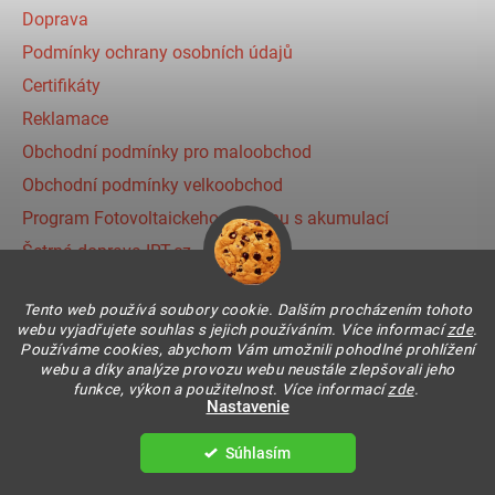
Doprava
Podmínky ochrany osobních údajů
Certifikáty
Reklamace
Obchodní podmínky pro maloobchod
Obchodní podmínky velkoobchod
Program Fotovoltaickeho systému s akumulací
Šetrná doprava IRT.cz
Prihlásenie affiliate partnera
Tento web používá soubory cookie. Dalším procházením tohoto
webu vyjadřujete souhlas s jejich používáním. Více informací
zde
.
Používáme cookies, abychom Vám umožnili pohodlné prohlížení
Instagram
webu a díky analýze provozu webu neustále zlepšovali jeho
funkce, výkon a použitelnost. Více informací
zde
.
Nastavenie
Súhlasím
Vytvoril Shoptet
Copyright 2026
IR THERMIC s.r.o. | IRT
. Všetky práva