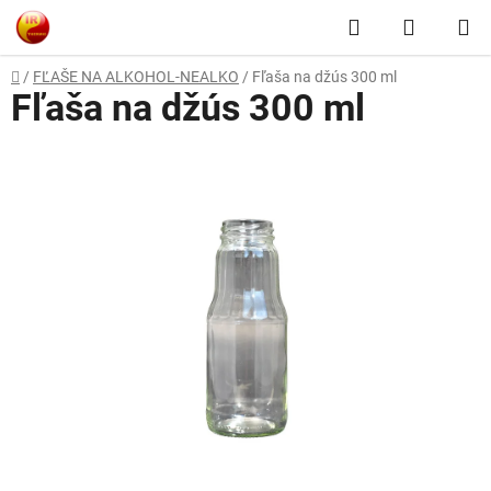
Prejsť
Hľadať
NÁKUP
na
obsah
KOŠÍK
Domov
/
FĽAŠE NA ALKOHOL-NEALKO
/
Fľaša na džús 300 ml
Fľaša na džús 300 ml