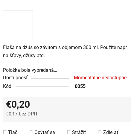
Flaša na džús so závitom s objemom 300 ml. Použite napr.
na šťavy, džúsy atď.
Položka bola vypredaná…
Dostupnosť
Momentálně nedostupné
Kód:
0055
€0,20
€0,17 bez DPH
Jednotková cena:
Tlač
Opýtať sa
Strážiť
Zdieľať