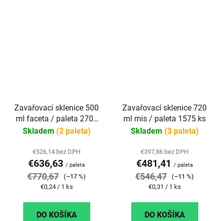
Zavařovací sklenice 500
Zavařovací sklenice 720
ml faceta / paleta 2704
ml mis / paleta 1575 ks
ks
Skladem
(2 paleta)
Skladem
(3 paleta)
€526,14 bez DPH
€397,86 bez DPH
€636,63
€481,41
/ paleta
/ paleta
€770,67
€546,47
(–17 %)
(–11 %)
Jednotková
Jednotková
€0,24 / 1 ks
€0,31 / 1 ks
cena:
cena:
DO KOŠÍKA
DO KOŠÍKA