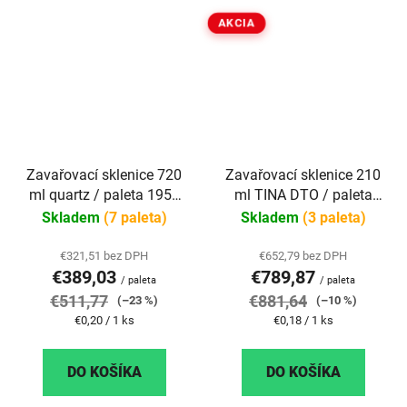
AKCIA
Zavařovací sklenice 720
Zavařovací sklenice 210
ml quartz / paleta 1950
ml TINA DTO / paleta
ks
4356 ks
Skladem
(7 paleta)
Skladem
(3 paleta)
€321,51 bez DPH
€652,79 bez DPH
€389,03
€789,87
/ paleta
/ paleta
€511,77
€881,64
(–23 %)
(–10 %)
Jednotková
Jednotková
€0,20 / 1 ks
€0,18 / 1 ks
cena:
cena:
DO KOŠÍKA
DO KOŠÍKA