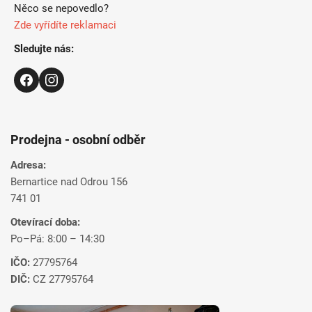
v
Něco se nepovedlo?
k
Zde vyřídíte reklamaci
y
v
Sledujte nás:
ý
p
i
s
u
Prodejna - osobní odběr
Adresa:
Bernartice nad Odrou 156
741 01
Otevírací doba:
Po–Pá: 8:00 – 14:30
IČO:
27795764
DIČ:
CZ 27795764