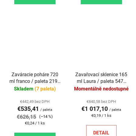
Zaváracie poháre 720
Zavařovací sklenice 165
ml franco / paleta 2197
ml Laura / paleta 5472
ks
ks
Skladem
(7 paleta)
Momentálně nedostupné
€442,49 bez DPH
€840,58 bez DPH
€535,41
€1 017,10
/ paleta
/ paleta
Jednotková
€0,19 / 1 ks
€626,15
(–14 %)
cena:
Jednotková
€0,24 / 1 ks
cena:
DETAIL