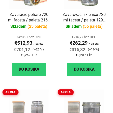
p
r
r
o
Zaváracie poháre 720
Zavařovací sklenice 720
o
d
ml faceta / paleta 2160
ml faceta / paleta 1296
d
u
ks + viečko včelí med
ks
Skladem
(23 paleta)
Skladem
(36 paleta)
u
k
k
t
€423,91 bez DPH
€216,77 bez DPH
t
o
€512,93
€262,29
/ paleta
/ paleta
o
v
€701,12
€315,82
(–26 %)
(–16 %)
v
Jednotková
Jednotková
€0,25 / 1 ks
€0,20 / 1 ks
cena:
cena:
DO KOŠÍKA
DO KOŠÍKA
AKCIA
AKCIA