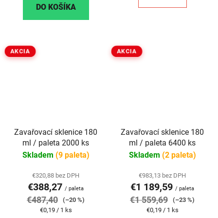
DO KOŠÍKA
AKCIA
AKCIA
Zavařovací sklenice 180
Zavařovací sklenice 180
ml / paleta 2000 ks
ml / paleta 6400 ks
Skladem
(9 paleta)
Skladem
(2 paleta)
€320,88 bez DPH
€983,13 bez DPH
€388,27
€1 189,59
/ paleta
/ paleta
€487,40
€1 559,69
(–20 %)
(–23 %)
Jednotková
Jednotková
€0,19 / 1 ks
€0,19 / 1 ks