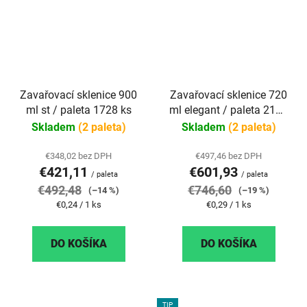
Zavařovací sklenice 900
Zavařovací sklenice 720
ml st / paleta 1728 ks
ml elegant / paleta 2112
ks
Skladem
(2 paleta)
Skladem
(2 paleta)
€348,02 bez DPH
€497,46 bez DPH
€421,11
€601,93
/ paleta
/ paleta
€492,48
€746,60
(–14 %)
(–19 %)
Jednotková
Jednotková
€0,24 / 1 ks
€0,29 / 1 ks
cena:
cena:
DO KOŠÍKA
DO KOŠÍKA
TIP