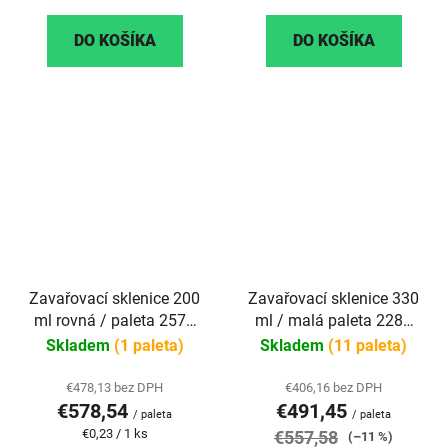
cena:
cena:
DO KOŠÍKA
DO KOŠÍKA
Zavařovací sklenice 200
Zavařovací sklenice 330
ml rovná / paleta 2570
ml / malá paleta 2288
ks
ks
Skladem
(1 paleta)
Skladem
(11 paleta)
€478,13 bez DPH
€406,16 bez DPH
€578,54
€491,45
/ paleta
/ paleta
Jednotková
€0,23 / 1 ks
€557,58
(–11 %)