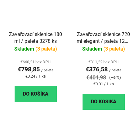
Zavařovací sklenice 180
Zavařovací sklenice 720
ml / paleta 3278 ks
ml elegant / paleta 1232
ks
Skladem
(3 paleta)
Skladem
(3 paleta)
€660,21 bez DPH
€311,22 bez DPH
€798,85
€376,58
/ paleta
/ paleta
Jednotková
€0,24 / 1 ks
€401,98
(–6 %)
cena:
Jednotková
€0,31 / 1 ks
cena:
DO KOŠÍKA
DO KOŠÍKA