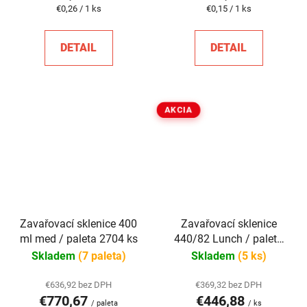
Jednotková
Jednotková
€0,26 / 1 ks
€0,15 / 1 ks
cena:
cena:
DETAIL
DETAIL
AKCIA
Zavařovací sklenice 400
Zavařovací sklenice
ml med / paleta 2704 ks
440/82 Lunch / paleta
1568 ks
Skladem
(7 paleta)
Skladem
(5 ks)
€636,92 bez DPH
€369,32 bez DPH
€770,67
€446,88
/ paleta
/ ks