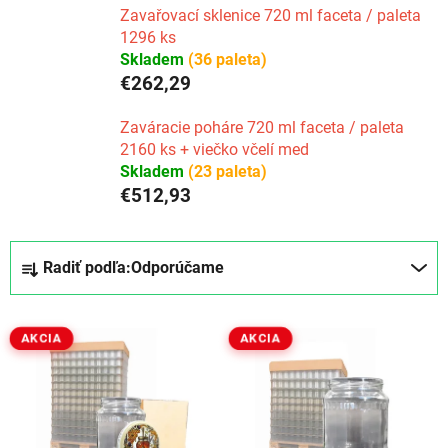
Zavařovací sklenice 720 ml faceta / paleta
1296 ks
Skladem
(36 paleta)
€262,29
Zaváracie poháre 720 ml faceta / paleta
2160 ks + viečko včelí med
Skladem
(23 paleta)
€512,93
R
Radiť podľa:
Odporúčame
a
d
V
e
AKCIA
AKCIA
ý
n
p
i
i
e
s
p