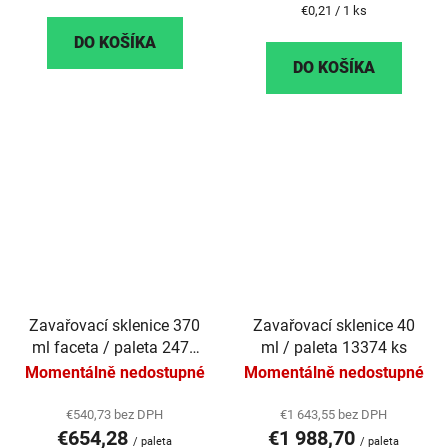
cena:
Jednotková
€0,21 / 1 ks
cena:
DO KOŠÍKA
DO KOŠÍKA
Zavařovací sklenice 370
Zavařovací sklenice 40
ml faceta / paleta 2475
ml / paleta 13374 ks
ks
Momentálně nedostupné
Momentálně nedostupné
€540,73 bez DPH
€1 643,55 bez DPH
€654,28
€1 988,70
/ paleta
/ paleta