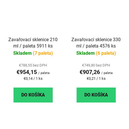
Zavařovací sklenice 210
Zavařovací sklenice 330
ml / paleta 5911 ks
ml / paleta 4576 ks
Skladem
(7 paleta)
Skladem
(6 paleta)
€788,55 bez DPH
€749,80 bez DPH
€954,15
€907,26
/ paleta
/ paleta
Jednotková
Jednotková
€0,14 / 1 ks
€0,21 / 1 ks
cena:
cena:
DO KOŠÍKA
DO KOŠÍKA