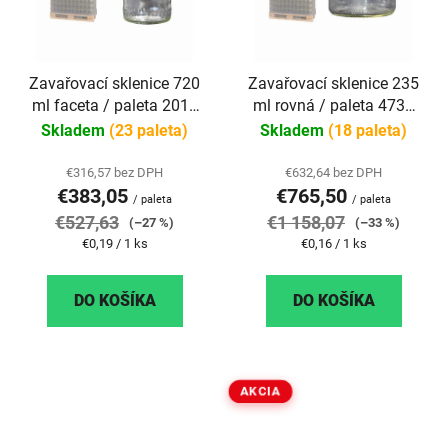
Zavařovací sklenice 720
Zavařovací sklenice 235
ml faceta / paleta 2016
ml rovná / paleta 4732
ks
ks
Skladem
(23 paleta)
Skladem
(18 paleta)
€316,57 bez DPH
€632,64 bez DPH
€383,05
€765,50
/ paleta
/ paleta
€527,63
€1 158,07
(–27 %)
(–33 %)
Jednotková
Jednotková
€0,19 / 1 ks
€0,16 / 1 ks
cena:
cena:
DO KOŠÍKA
DO KOŠÍKA
AKCIA