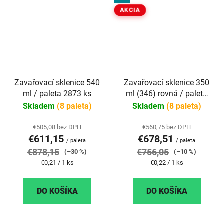
AKCIA
Zavařovací sklenice 540
Zavařovací sklenice 350
ml / paleta 2873 ks
ml (346) rovná / paleta
3211 ks
Skladem
(8 paleta)
Skladem
(8 paleta)
€505,08 bez DPH
€560,75 bez DPH
€611,15
€678,51
/ paleta
/ paleta
€878,15
€756,05
(–30 %)
(–10 %)
Jednotková
Jednotková
€0,21 / 1 ks
€0,22 / 1 ks
cena:
cena:
DO KOŠÍKA
DO KOŠÍKA