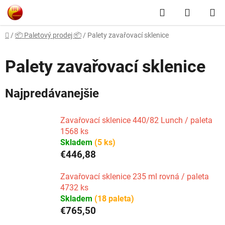
Prejsť
Hľadať
NÁKUP
na
obsah
KOŠÍK
Domov
/
📦 Paletový prodej 📦
/
Palety zavařovací sklenice
Palety zavařovací sklenice
Najpredávanejšie
Zavařovací sklenice 440/82 Lunch / paleta
1568 ks
Skladem
(5 ks)
€446,88
Zavařovací sklenice 235 ml rovná / paleta
4732 ks
Skladem
(18 paleta)
€765,50