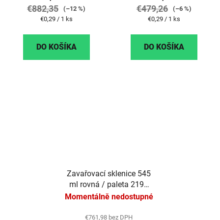
€882,35
€479,26
(–12 %)
(–6 %)
Jednotková
Jednotková
€0,29 / 1 ks
€0,29 / 1 ks
cena:
cena:
DO KOŠÍKA
DO KOŠÍKA
Zavařovací sklenice 545
ml rovná / paleta 2197
ks
Momentálně nedostupné
€761,98 bez DPH