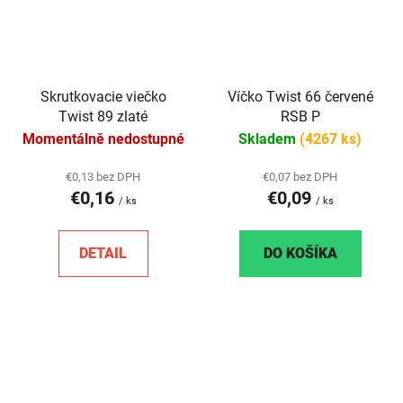
Skrutkovacie viečko
Víčko Twist 66 červené
Twist 89 zlaté
RSB P
Momentálně nedostupné
Skladem
(4267 ks)
€0,13 bez DPH
€0,07 bez DPH
€0,16
€0,09
/ ks
/ ks
DETAIL
DO KOŠÍKA