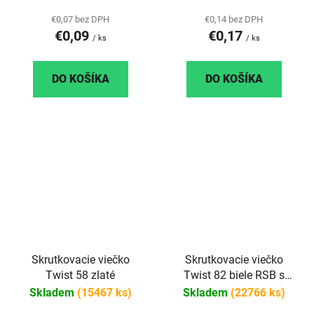
€0,07 bez DPH
€0,14 bez DPH
€0,09
€0,17
/ ks
/ ks
DO KOŠÍKA
DO KOŠÍKA
Skrutkovacie viečko
Skrutkovacie viečko
Twist 58 zlaté
Twist 82 biele RSB s
klipom paster
Skladem
(15467 ks)
Skladem
(22766 ks)