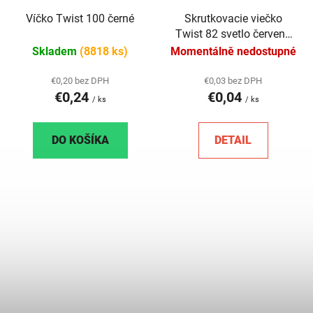
Víčko Twist 100 černé
Skrutkovacie viečko
Twist 82 svetlo červené
RTS
Skladem
(8818 ks)
Momentálně nedostupné
€0,20 bez DPH
€0,03 bez DPH
€0,24
€0,04
/ ks
/ ks
DO KOŠÍKA
DETAIL