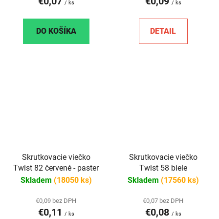
€0,07
€0,09
/ ks
/ ks
DO KOŠÍKA
DETAIL
Skrutkovacie viečko
Skrutkovacie viečko
Twist 82 červené - paster
Twist 58 biele
Skladem
(18050 ks)
Skladem
(17560 ks)
€0,09 bez DPH
€0,07 bez DPH
€0,11
€0,08
/ ks
/ ks