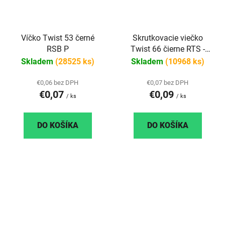
Víčko Twist 53 černé
Skrutkovacie viečko
RSB P
Twist 66 čierne RTS -
steril
Skladem
(28525 ks)
Skladem
(10968 ks)
€0,06 bez DPH
€0,07 bez DPH
€0,07
€0,09
/ ks
/ ks
DO KOŠÍKA
DO KOŠÍKA