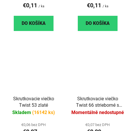
€0,11
€0,11
/ ks
/ ks
DO KOŠÍKA
DO KOŠÍKA
Skrutkovacie viečko
Skrutkovacie viečko
Twist 53 zlaté
Twist 66 strieborné s
klipom - steril
Skladem
(16142 ks)
Momentálně nedostupné
€0,06 bez DPH
€0,07 bez DPH