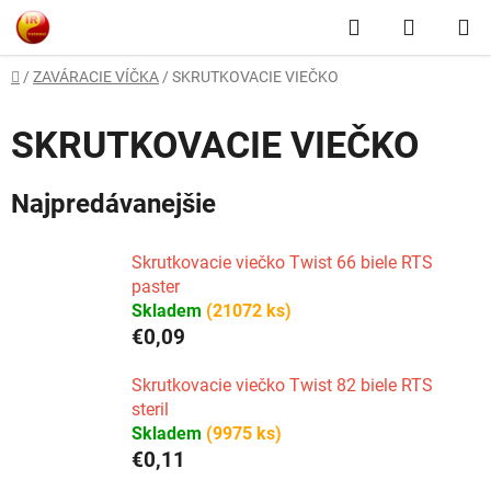
Prejsť
Hľadať
NÁKUP
na
obsah
KOŠÍK
Domov
/
ZAVÁRACIE VÍČKA
/
SKRUTKOVACIE VIEČKO
SKRUTKOVACIE VIEČKO
Najpredávanejšie
Skrutkovacie viečko Twist 66 biele RTS
paster
Skladem
(21072 ks)
€0,09
Skrutkovacie viečko Twist 82 biele RTS
steril
Skladem
(9975 ks)
€0,11