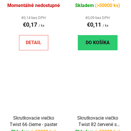
steril
Momentálně nedostupné
Skladem
(>50000 ks)
€0,14 bez DPH
€0,09 bez DPH
€0,17
€0,11
/ ks
/ ks
DETAIL
DO KOŠÍKA
Skrutkovacie viečko
Skrutkovacie viečko
Twist 66 čierne - paster
Twist 82 červené s
klipom - steril