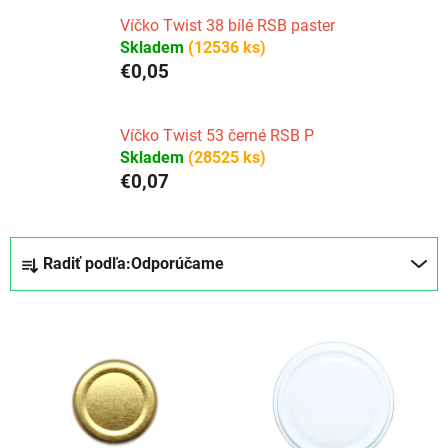
Víčko Twist 38 bílé RSB paster
Skladem
(12536 ks)
€0,05
Víčko Twist 53 černé RSB P
Skladem
(28525 ks)
€0,07
R
Radiť podľa:
Odporúčame
a
d
V
e
ý
n
p
i
i
e
s
p