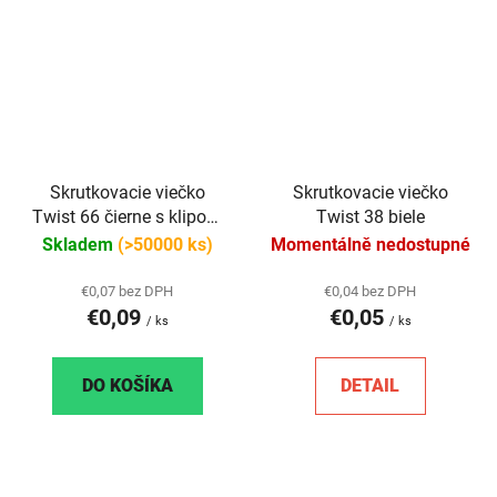
Skrutkovacie viečko
Skrutkovacie viečko
Twist 66 čierne s klipom
Twist 38 biele
- steril
Skladem
(>50000 ks)
Momentálně nedostupné
€0,07 bez DPH
€0,04 bez DPH
€0,09
€0,05
/ ks
/ ks
DO KOŠÍKA
DETAIL