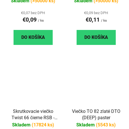
Skladem
(>50000 ks)
Skladem
(>50000 ks)
€0,07 bez DPH
€0,09 bez DPH
€0,09
€0,11
/ ks
/ ks
DO KOŠÍKA
DO KOŠÍKA
Skrutkovacie viečko
Viečko TO 82 zlaté DTO
Twist 66 čierne RSB -
(DEEP) paster
paster
Skladem
(17824 ks)
Skladem
(5543 ks)