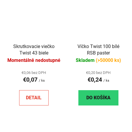
Skrutkovacie viečko
Víčko Twist 100 bílé
Twist 43 biele
RSB paster
Momentálně nedostupné
Skladem
(>50000 ks)
€0,06 bez DPH
€0,20 bez DPH
€0,07
€0,24
/ ks
/ ks
DETAIL
DO KOŠÍKA