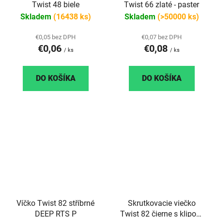
Twist 48 biele
Twist 66 zlaté - paster
Skladem
(16438 ks)
Skladem
(>50000 ks)
€0,05 bez DPH
€0,07 bez DPH
€0,06
€0,08
/ ks
/ ks
DO KOŠÍKA
DO KOŠÍKA
Víčko Twist 82 stříbrné
Skrutkovacie viečko
DEEP RTS P
Twist 82 čierne s klipom