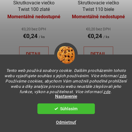
Skrutkovacie viečko
Skrutkovacie viečko
Twist 100 zlaté
Twist 110 biele
Momentálně nedostupné
Momentálně nedostupné
€0,20 bez DPH
€0,20 bez DPH
€0,24
€0,24
/ ks
/ ks
DETAIL
DETAIL
Tento web používá soubory cookie. Dalším procházením tohoto
webu vyjadřujete souhlas s jejich používáním. Více informací
zde
.
Používáme cookies, abychom Vám umožnili pohodlné prohlížení
webu a díky analýze provozu webu neustále zlepšovali jeho
funkce, výkon a použitelnost. Více informací
zde
.
Nastavenie
Súhlasím
Odmietnuť
Skrutkovacie viečko
Skrutkovacie viečko