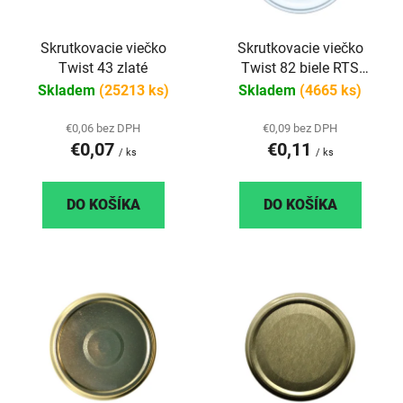
p
r
r
o
Skrutkovacie viečko
Skrutkovacie viečko
o
d
Twist 43 zlaté
Twist 82 biele RTS
d
u
paster
Skladem
(25213 ks)
Skladem
(4665 ks)
u
k
k
t
€0,06 bez DPH
€0,09 bez DPH
t
o
€0,07
€0,11
/ ks
/ ks
o
v
v
DO KOŠÍKA
DO KOŠÍKA