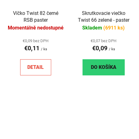
Víčko Twist 82 černé
Skrutkovacie viečko
RSB paster
Twist 66 zelené - paster
Momentálně nedostupné
Skladem
(6911 ks)
€0,09 bez DPH
€0,07 bez DPH
€0,11
€0,09
/ ks
/ ks
DETAIL
DO KOŠÍKA