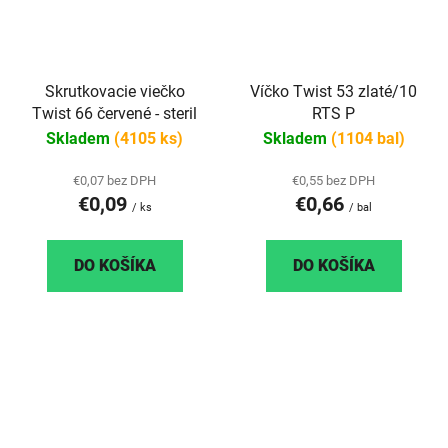
Skrutkovacie viečko
Víčko Twist 53 zlaté/10
Twist 66 červené - steril
RTS P
Skladem
(4105 ks)
Skladem
(1104 bal)
€0,07 bez DPH
€0,55 bez DPH
€0,09
€0,66
/ ks
/ bal
DO KOŠÍKA
DO KOŠÍKA