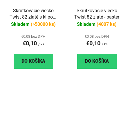
Skrutkovacie viečko
Skrutkovacie viečko
Twist 82 zlaté s klipom
Twist 82 zlaté - paster
steril
Skladem
(>50000 ks)
Skladem
(4007 ks)
€0,08 bez DPH
€0,08 bez DPH
€0,10
€0,10
/ ks
/ ks
DO KOŠÍKA
DO KOŠÍKA