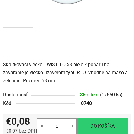
Skrutkovací viečko TWIST TO-58 biele k poháru na
zaváranie je viečko uzáverom typu RTO. Vhodné na mäso a
zeleninu. Priemer: 58 mm
Dostupnosť
Skladem
(17560 ks)
Kód:
0740
€0,08
DO KOŠÍKA
€0,07 bez DPH