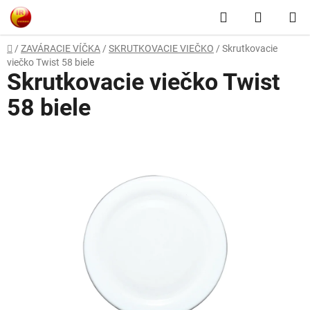
Prejsť
Hľadať
NÁKUP
na
obsah
KOŠÍK
Domov
/
ZAVÁRACIE VÍČKA
/
SKRUTKOVACIE VIEČKO
/
Skrutkovacie
viečko Twist 58 biele
Skrutkovacie viečko Twist
58 biele