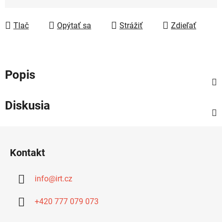
Jednotková cena:
Tlač
Opýtať sa
Strážiť
Zdieľať
Popis
Diskusia
Z
á
Kontakt
p
ä
info
@
irt.cz
t
i
+420 777 079 073
e