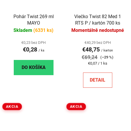
Pohár Twist 269 ml
Viečko Twist 82 Med 1
MAYO
RTS P / kartón 700 ks
Skladem
(6331 ks)
Momentálně nedostupné
€0,23 bez DPH
€40,29 bez DPH
€0,28
€48,75
/ ks
/ karton
€69,24
(–29 %)
Jednotková
€0,07 / 1 ks
DO KOŠÍKA
cena:
DETAIL
AKCIA
AKCIA