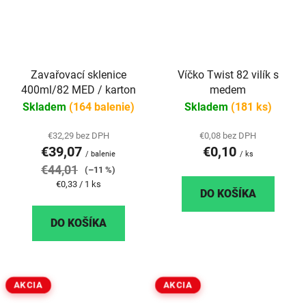
Zavařovací sklenice
Víčko Twist 82 vilík s
400ml/82 MED / karton
medem
Skladem
(164 balenie)
Skladem
(181 ks)
€32,29 bez DPH
€0,08 bez DPH
€39,07
€0,10
/ balenie
/ ks
€44,01
(–11 %)
Jednotková
€0,33 / 1 ks
DO KOŠÍKA
cena:
DO KOŠÍKA
AKCIA
AKCIA