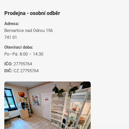
s
u
Prodejna - osobní odběr
Adresa:
Bernartice nad Odrou 156
741 01
Otevírací doba:
Po–Pá: 8:00 – 14:30
IČO:
27795764
DIČ:
CZ 27795764