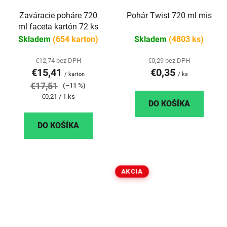
Zaváracie poháre 720
Pohár Twist 720 ml mis
ml faceta kartón 72 ks
Skladem
(654 karton)
Skladem
(4803 ks)
€12,74 bez DPH
€0,29 bez DPH
€15,41
€0,35
/ karton
/ ks
€17,51
(–11 %)
Jednotková
€0,21 / 1 ks
DO KOŠÍKA
cena:
DO KOŠÍKA
AKCIA