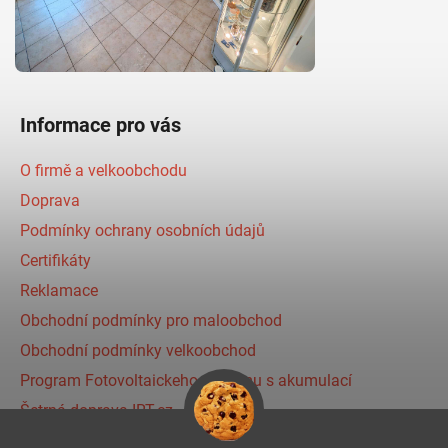
Informace pro vás
O firmě a velkoobchodu
Doprava
Podmínky ochrany osobních údajů
Certifikáty
Reklamace
Obchodní podmínky pro maloobchod
Obchodní podmínky velkoobchod
Program Fotovoltaickeho systému s akumulací
Šetrná doprava IRT.cz
Prihlásenie affiliate partnera