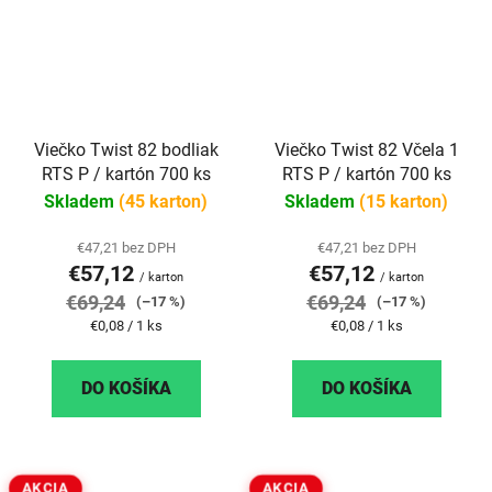
Viečko Twist 82 bodliak
Viečko Twist 82 Včela 1
RTS P / kartón 700 ks
RTS P / kartón 700 ks
Skladem
(45 karton)
Skladem
(15 karton)
€47,21 bez DPH
€47,21 bez DPH
€57,12
€57,12
/ karton
/ karton
€69,24
€69,24
(–17 %)
(–17 %)
Jednotková
Jednotková
€0,08 / 1 ks
€0,08 / 1 ks
cena:
cena:
DO KOŠÍKA
DO KOŠÍKA
AKCIA
AKCIA