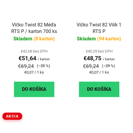
Víčko Twist 82 Méďa
Víčko Twist 82 Vilík 1
RTS P / karton 700 ks
RTS P
Skladem
(8 karton)
Skladem
(94 karton)
€42,68 bez DPH
€40,29 bez DPH
€51,64
€48,75
/ karton
/ karton
€69,24
€69,24
(–25 %)
(–29 %)
Jednotková
Jednotková
€0,07 / 1 ks
€0,07 / 1 ks
cena:
cena:
DO KOŠÍKA
DO KOŠÍKA
AKCIA