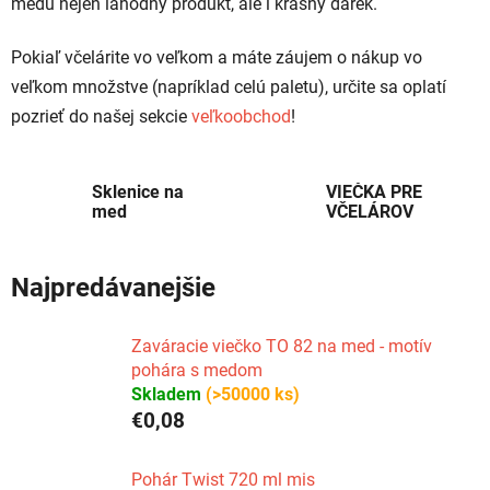
medu nejen lahodný produkt, ale i krásný dárek.
Pokiaľ včelárite vo veľkom a máte záujem o nákup vo
veľkom množstve (napríklad celú paletu), určite sa oplatí
pozrieť do našej sekcie
veľkoobchod
!
Sklenice na
VIEČKA PRE
med
VČELÁROV
Najpredávanejšie
Zaváracie viečko TO 82 na med - motív
pohára s medom
Skladem
(>50000 ks)
€0,08
Pohár Twist 720 ml mis