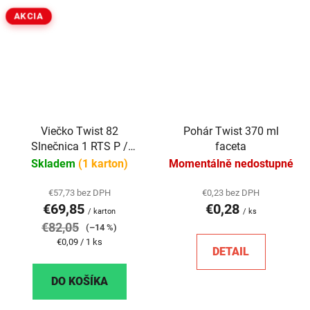
AKCIA
Viečko Twist 82
Pohár Twist 370 ml
Slnečnica 1 RTS P /
faceta
kartón 740 ks
Skladem
(1 karton)
Momentálně nedostupné
€57,73 bez DPH
€0,23 bez DPH
€69,85
€0,28
/ karton
/ ks
€82,05
(–14 %)
Jednotková
€0,09 / 1 ks
DETAIL
cena:
DO KOŠÍKA