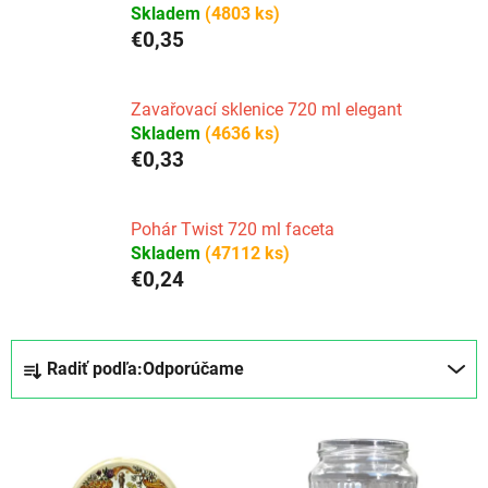
Skladem
(4803 ks)
€0,35
Zavařovací sklenice 720 ml elegant
Skladem
(4636 ks)
€0,33
Pohár Twist 720 ml faceta
Skladem
(47112 ks)
€0,24
R
Radiť podľa:
Odporúčame
a
d
V
e
ý
n