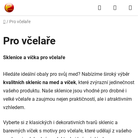
Prejsť
Hľadať
NÁKUP
na
obsah
KOŠÍK
Domov
/
Pro včelaře
Pro včelaře
Sklenice a víčka pro včelaře
Hledáte ideální obaly pro svůj med? Nabízíme široký výběr
kvalitních sklenic na med a víček
, které zvýrazní jedinečnost
vašeho produktu. Naše sklenice jsou vhodné pro drobné i
velké včelaře a zaujmou nejen praktičností, ale i atraktivním
vzhledem.
Vyberte si z klasických i dekorativních tvarů sklenic a
barevných víček s motivy pro včelaře, které udělají z vašeho