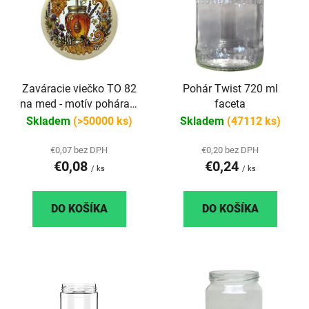
p
i
i
e
s
p
p
r
r
o
Zaváracie viečko TO 82
Pohár Twist 720 ml
o
d
na med - motív pohára s
faceta
d
u
medom
Skladem
(>50000 ks)
Skladem
(47112 ks)
u
k
k
t
€0,07 bez DPH
€0,20 bez DPH
t
o
€0,08
€0,24
/ ks
/ ks
o
v
v
DO KOŠÍKA
DO KOŠÍKA