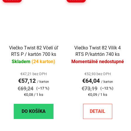
Viečko Twist 82 Včelí úľ
Viečko Twist 82 Vilík 4
RTS P / kartón 700 ks
RTS P/katrtón 740 ks
Skladem
(24 karton)
Momentálně nedostupné
€47,21 bez DPH
€52,93 bez DPH
€57,12
€64,04
/ karton
/ karton
€69,24
€73,19
(–17 %)
(–12 %)
Jednotková
Jednotková
€0,08 / 1 ks
€0,09 / 1 ks
cena:
cena:
DO KOŠÍKA
DETAIL