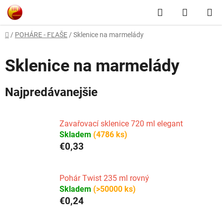
Prejsť
Hľadať
NÁKUP
na
obsah
KOŠÍK
Domov
/
POHÁRE - FĽAŠE
/
Sklenice na marmelády
Sklenice na marmelády
Najpredávanejšie
Zavařovací sklenice 720 ml elegant
Skladem
(4786 ks)
€0,33
Pohár Twist 235 ml rovný
Skladem
(>50000 ks)
€0,24