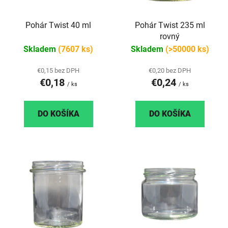
p
r
r
o
Pohár Twist 40 ml
Pohár Twist 235 ml
o
d
rovný
d
u
Skladem
(7607 ks)
Skladem
(>50000 ks)
u
k
k
t
€0,15 bez DPH
€0,20 bez DPH
t
o
€0,18
€0,24
/ ks
/ ks
o
v
v
DO KOŠÍKA
DO KOŠÍKA