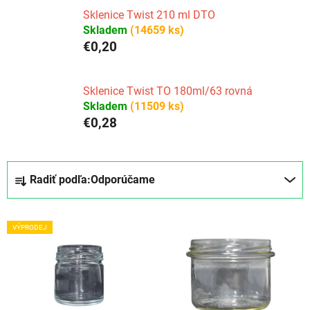
Sklenice Twist 210 ml DTO
Skladem
(14659 ks)
€0,20
Sklenice Twist TO 180ml/63 rovná
Skladem
(11509 ks)
€0,28
R
Radiť podľa:
Odporúčame
a
d
V
e
VÝPRODEJ
ý
n
p
i
i
e
s
p