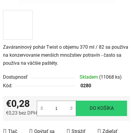
Zaváraninový pohár Twist o objemu 370 ml / 82 sa používa
na konzervovanie menších množstiev potravín - často sa
používa na väčšie paštéty.
Dostupnosť
Skladem
(11068 ks)
Kód:
0280
€0,28
DO KOŠÍKA
€0,23 bez DPH
Jednotková cena:
Tlač
Opýtať sa
Strážiť
Zdieľať