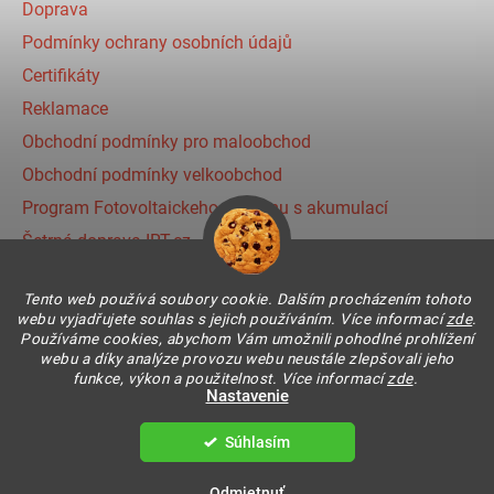
Doprava
Podmínky ochrany osobních údajů
Certifikáty
Reklamace
Obchodní podmínky pro maloobchod
Obchodní podmínky velkoobchod
Program Fotovoltaickeho systému s akumulací
Šetrná doprava IRT.cz
Prihlásenie affiliate partnera
Tento web používá soubory cookie. Dalším procházením tohoto
webu vyjadřujete souhlas s jejich používáním. Více informací
zde
.
Používáme cookies, abychom Vám umožnili pohodlné prohlížení
Instagram
webu a díky analýze provozu webu neustále zlepšovali jeho
funkce, výkon a použitelnost. Více informací
zde
.
Nastavenie
Súhlasím
Vytvoril Shoptet
Copyright 2026
IR THERMIC s.r.o. | IRT
. Všetky práva
Odmietnuť