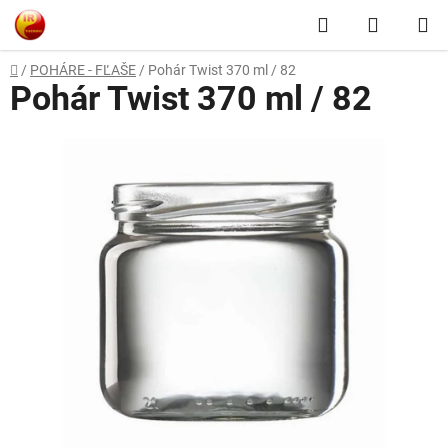
Prejsť
Hľadať
NÁKUP
na
obsah
KOŠÍK
Domov
/
POHÁRE - FĽAŠE
/
Pohár Twist 370 ml / 82
Pohár Twist 370 ml / 82