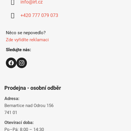
info
@
irt.cz
t
i
+420 777 079 073
e
Něco se nepovedlo?
Zde vyřídíte reklamaci
Sledujte nás:
Prodejna - osobní odběr
Adresa:
Bernartice nad Odrou 156
741 01
Otevírací doba:
Po–Pá: 8:00 – 14:30