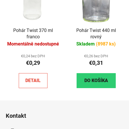
Pohár Twist 370 ml
Pohár Twist 440 ml
franco
rovný
Momentálně nedostupné
Skladem
(8987 ks)
€0,24 bez DPH
€0,26 bez DPH
€0,29
€0,31
DETAIL
DO KOŠÍKA
Z
á
Kontakt
p
ä