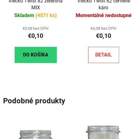
Viečko Twist 82 zelenina
Viečko Twist 82 červené
MIX
káro
Skladem
(4571 ks)
Momentálně nedostupné
€0,08 bez DPH
€0,08 bez DPH
€0,10
€0,10
DO KOŠÍKA
DETAIL
Podobné produkty