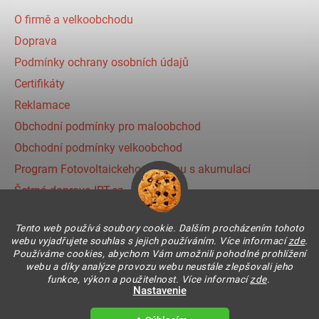
O firmě a velkoobchodu
Doprava
Podmínky ochrany osobních údajů
Certifikáty
Reklamace
Obchodní podmínky pro maloobchod
Obchodní podmínky velkoobchod
Program Fotovoltaickeho systému s akumulací
Šetrná doprava IRT.cz
Prihlásenie affiliate partnera
Tento web používá soubory cookie. Dalším procházením tohoto
webu vyjadřujete souhlas s jejich používáním. Více informací
zde
.
Používáme cookies, abychom Vám umožnili pohodlné prohlížení
Instagram
webu a díky analýze provozu webu neustále zlepšovali jeho
funkce, výkon a použitelnost. Více informací
zde
.
Nastavenie