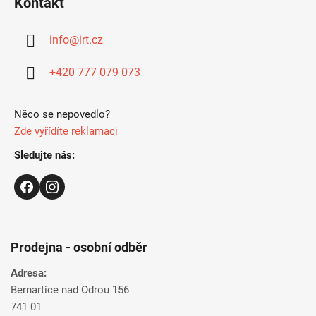
Kontakt
p
ä
info
@
irt.cz
t
i
+420 777 079 073
e
Něco se nepovedlo?
Zde vyřídíte reklamaci
Sledujte nás:
Prodejna - osobní odběr
Adresa:
Bernartice nad Odrou 156
741 01