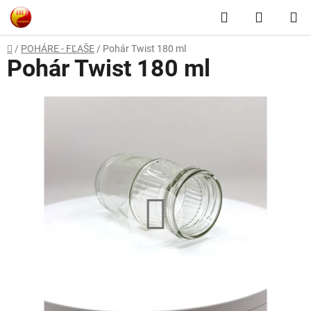
Prejsť
Hľadať
NÁKUP
na
obsah
KOŠÍK
Domov
/
POHÁRE - FĽAŠE
/
Pohár Twist 180 ml
Pohár Twist 180 ml