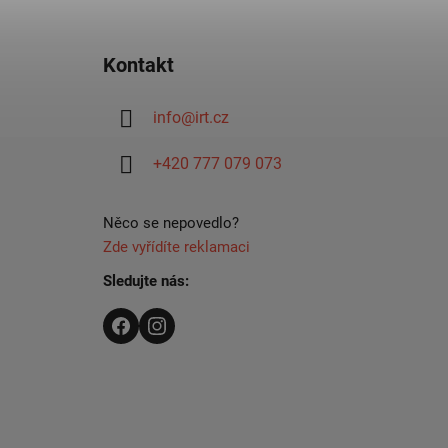
Z
á
Kontakt
p
ä
info
@
irt.cz
t
i
+420 777 079 073
e
Něco se nepovedlo?
Zde vyřídíte reklamaci
Sledujte nás: