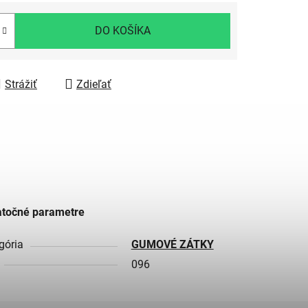
DO KOŠÍKA
Strážiť
Zdieľať
točné parametre
gória
GUMOVÉ ZÁTKY
096