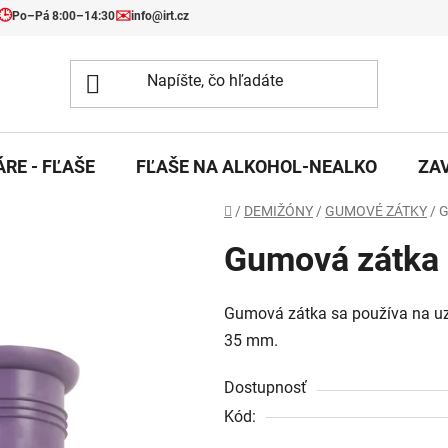
🕒
✉️
Po–Pá 8:00–14:30
info@irt.cz
RE - FĽAŠE
FĽAŠE NA ALKOHOL-NEALKO
ZA
Domov
/
DEMIŽÓNY
/
GUMOVÉ ZÁTKY
/
G
Gumová zátka
Gumová zátka sa používa na uz
35 mm.
Dostupnosť
Kód: