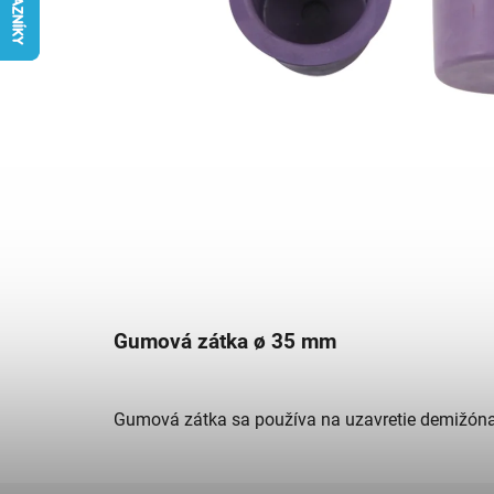
Gumová zátka ø 35 mm
Gumová zátka sa používa na uzavretie demižón