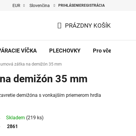
EUR
Slovenčina
PRIHLÁSENIE
REGISTRÁCIA
PRÁZDNY KOŠÍK
NÁKUPNÝ
KOŠÍK
VÁRACIE VÍČKA
PLECHOVKY
Pro včelaře
umová zátka na demižón 35 mm
 na demižón 35 mm
avretie demižóna s vonkajším priemerom hrdla
Skladem
(219 ks)
2861