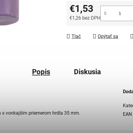
€1,53
€1,26 bez DPH
Jednotková cena:
Tlač
Opýtať sa
Popis
Diskusia
Doda
Kate
a s vonkajším priemerom hrdla 35 mm.
EAN