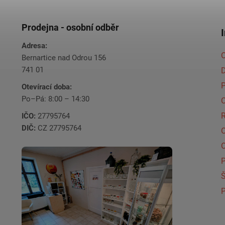
Prodejna - osobní odběr
Adresa:
O
Bernartice nad Odrou 156
741 01
Otevírací doba:
Po–Pá: 8:00 – 14:30
C
IČO:
27795764
DIČ:
CZ 27795764
Š
P