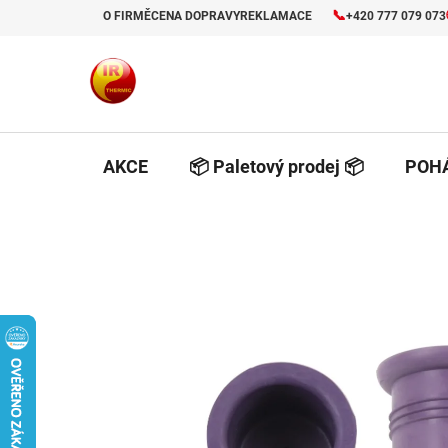
Prejsť
📞
O FIRMĚ
CENA DOPRAVY
REKLAMACE
+420 777 079 073
na
obsah
AKCE
📦 Paletový prodej 📦
POHÁ