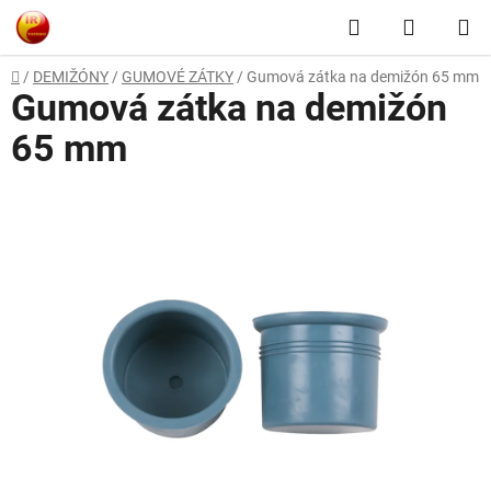
Prejsť
Hľadať
NÁKUP
na
obsah
KOŠÍK
Domov
/
DEMIŽÓNY
/
GUMOVÉ ZÁTKY
/
Gumová zátka na demižón 65 mm
Gumová zátka na demižón
65 mm