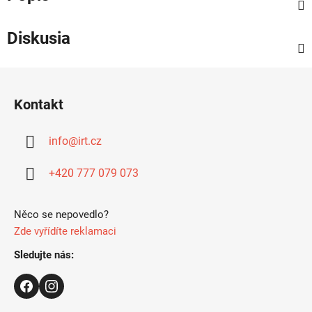
Diskusia
Z
á
Kontakt
p
ä
info
@
irt.cz
t
i
+420 777 079 073
e
Něco se nepovedlo?
Zde vyřídíte reklamaci
Sledujte nás: