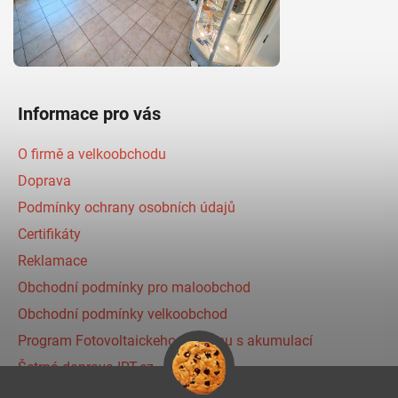
Informace pro vás
O firmě a velkoobchodu
Doprava
Podmínky ochrany osobních údajů
Certifikáty
Reklamace
Obchodní podmínky pro maloobchod
Obchodní podmínky velkoobchod
Program Fotovoltaickeho systému s akumulací
Šetrná doprava IRT.cz
Prihlásenie affiliate partnera