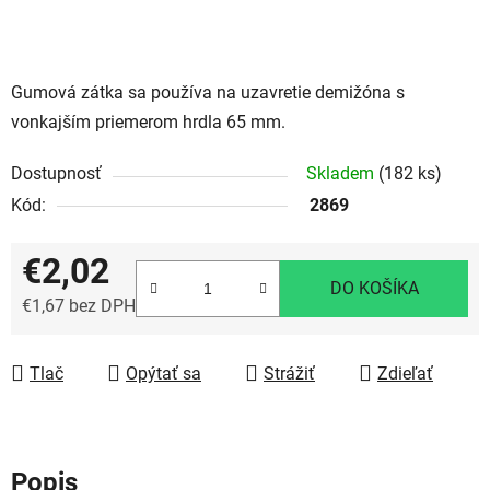
Gumová zátka sa používa na uzavretie demižóna s
vonkajším priemerom hrdla 65 mm.
Dostupnosť
Skladem
(182 ks)
Kód:
2869
€2,02
DO KOŠÍKA
€1,67 bez DPH
Jednotková cena:
Tlač
Opýtať sa
Strážiť
Zdieľať
Popis