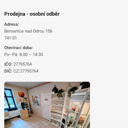
Prodejna - osobní odběr
Adresa:
Bernartice nad Odrou 156
741 01
Otevírací doba:
Po–Pá: 8:00 – 14:30
IČO:
27795764
DIČ:
CZ 27795764