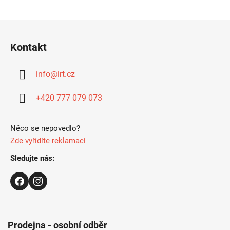
Z
á
Kontakt
p
ä
info
@
irt.cz
t
i
+420 777 079 073
e
Něco se nepovedlo?
Zde vyřídíte reklamaci
Sledujte nás:
Prodejna - osobní odběr