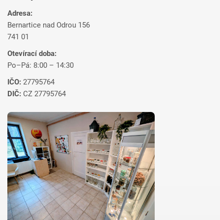
Adresa:
Bernartice nad Odrou 156
741 01
Otevírací doba:
Po–Pá: 8:00 – 14:30
IČO:
27795764
DIČ:
CZ 27795764