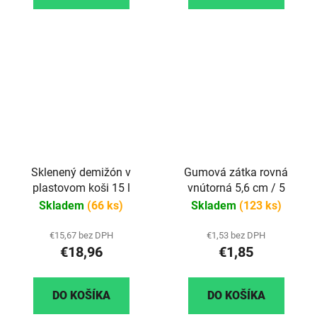
Sklenený demižón v
Gumová zátka rovná
plastovom koši 15 l
vnútorná 5,6 cm / 5
Skladem
(66 ks)
Skladem
(123 ks)
€15,67 bez DPH
€1,53 bez DPH
€18,96
€1,85
DO KOŠÍKA
DO KOŠÍKA