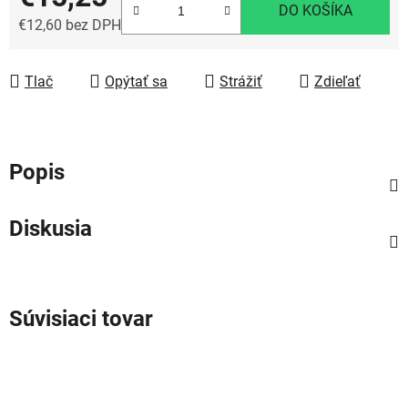
DO KOŠÍKA
€12,60 bez DPH
Jednotková cena:
Tlač
Opýtať sa
Strážiť
Zdieľať
Popis
Diskusia
Súvisiaci tovar