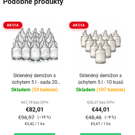
Podobné produkty
AKCIA
AKCIA
Skleněný demižon s
Skleněný demižon s
úchytem 5 l - sada 20
úchytem 5 l - 10 kusů
kusů
Skladem
(53 balenie)
Skladem
(107 balenie)
€67,78 bez DPH
€36,37 bez DPH
€82,01
€44,01
€96,97
€48,46
(–15 %)
(–9 %)
Jednotková
Jednotková
€3,42 / 1 ks
€3,67 / 1 ks
cena:
cena: