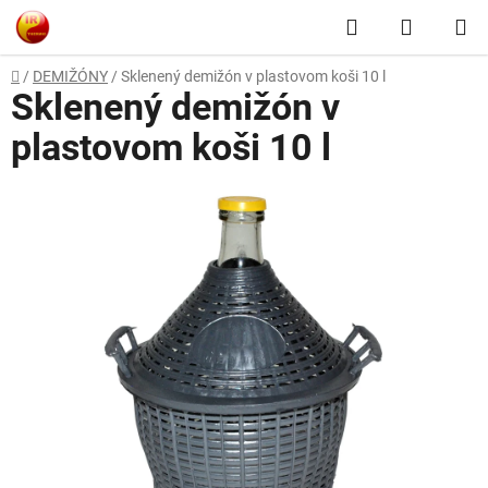
Prejsť
Hľadať
NÁKUP
na
obsah
KOŠÍK
Domov
/
DEMIŽÓNY
/
Sklenený demižón v plastovom koši 10 l
Sklenený demižón v
plastovom koši 10 l