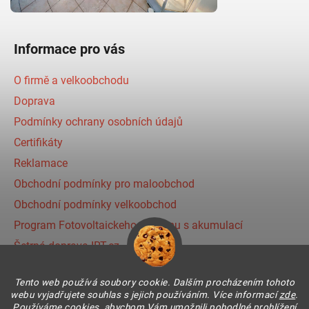
Informace pro vás
O firmě a velkoobchodu
Doprava
Podmínky ochrany osobních údajů
Certifikáty
Reklamace
Obchodní podmínky pro maloobchod
Obchodní podmínky velkoobchod
Program Fotovoltaickeho systému s akumulací
Šetrná doprava IRT.cz
Prihlásenie affiliate partnera
Tento web používá soubory cookie. Dalším procházením tohoto
webu vyjadřujete souhlas s jejich používáním. Více informací
zde
.
Používáme cookies, abychom Vám umožnili pohodlné prohlížení