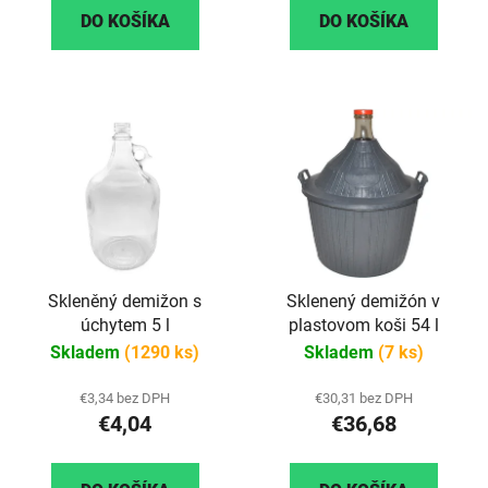
DO KOŠÍKA
DO KOŠÍKA
Skleněný demižon s
Sklenený demižón v
úchytem 5 l
plastovom koši 54 l
Skladem
(1290 ks)
Skladem
(7 ks)
€3,34 bez DPH
€30,31 bez DPH
€4,04
€36,68