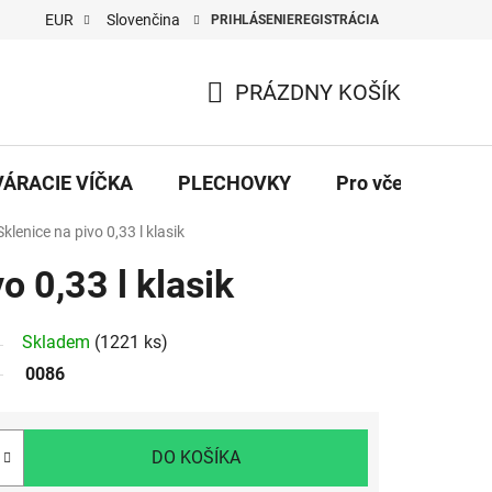
EUR
Slovenčina
PRIHLÁSENIE
REGISTRÁCIA
PRÁZDNY KOŠÍK
NÁKUPNÝ
KOŠÍK
VÁRACIE VÍČKA
PLECHOVKY
Pro včelaře
Sklenice na pivo 0,33 l klasik
o 0,33 l klasik
Skladem
(1221 ks)
0086
DO KOŠÍKA