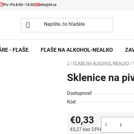
🕒
✉️
Po–Pá 8:00–14:30
info@irt.cz
RE - FĽAŠE
FĽAŠE NA ALKOHOL-NEALKO
ZA
Domov
/
FĽAŠE NA ALKOHOL-NEALKO
/
Sklenice na piv
Dostupnosť
Kód:
€0,33
€0,27 bez DPH