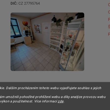
DIČ:
CZ 27795764
Š
P
e. Dalším procházením tohoto webu vyjadřujete souhlas s jejich
.
m umožnili pohodlné prohlížení webu a díky analýze provozu webu
 výkon a použitelnost. Více informací
zde
.
práva vyhradené.
Upraviť nastavenie cookies