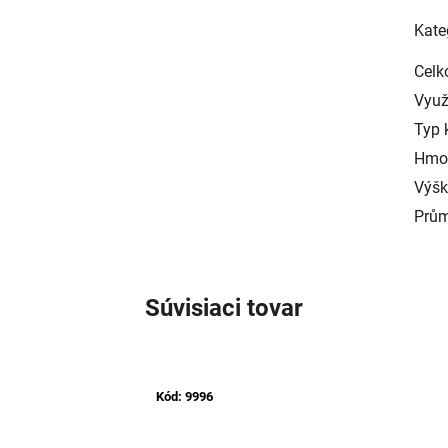
Kate
Celk
Využ
Typ 
Hmo
Výš
Prům
Súvisiaci tovar
Kód:
9996