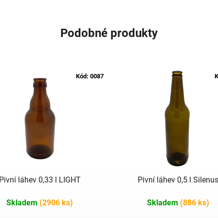
Podobné produkty
Kód:
0087
K
Pivní láhev 0,33 l LIGHT
Pivní láhev 0,5 l Silenu
Skladem
(2906 ks)
Skladem
(886 ks)