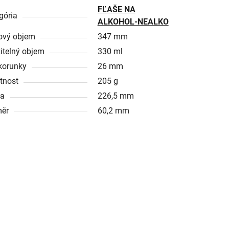
FĽAŠE NA
gória
ALKOHOL-NEALKO
ový objem
347 mm
itelný objem
330 ml
korunky
26 mm
tnost
205 g
ka
226,5 mm
ěr
60,2 mm