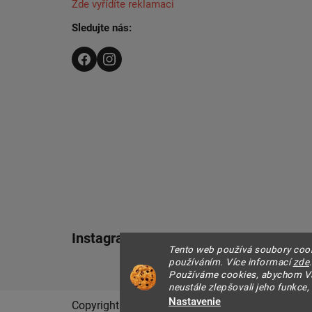
Zde vyřídíte reklamaci
Sledujte nás:
Instagram
Tento web používá soubory cooki
používáním. Více informací
zde
Používáme cookies, abychom Vá
neustále zlepšovali jeho funkce,
Nastavenie
Copyright 2026
IR THERMIC s.r.o. | IRT
. Všetky 