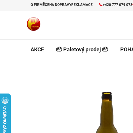
Prejsť
📞
O FIRMĚ
CENA DOPRAVY
REKLAMACE
+420 777 079 073
na
obsah
AKCE
📦 Paletový prodej 📦
POHÁ