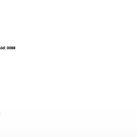
ód:
0088
s