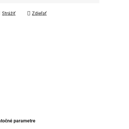
Strážiť
Zdieľať
točné parametre