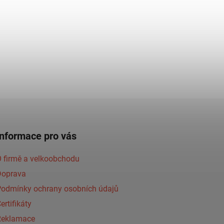
Informace pro vás
 firmě a velkoobchodu
Doprava
Podmínky ochrany osobních údajů
ertifikáty
Reklamace