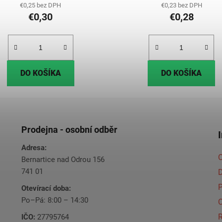
€0,25 bez DPH
€0,23 bez DPH
€0,30
€0,28
DO KOŠÍKA
DO KOŠÍKA
Prodejna - osobní odběr
Adresa:
O
Bernartice nad Odrou 156
741 01
Otevírací doba:
Po–Pá: 8:00 – 14:30
C
IČO:
27795764