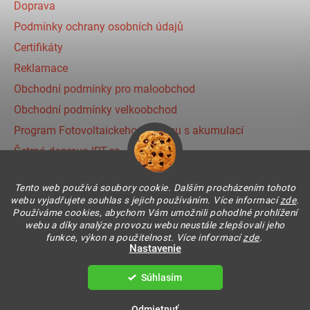
Doprava
Podmínky ochrany osobních údajů
Certifikáty
Reklamace
Obchodní podmínky pro maloobchod
Obchodní podmínky velkoobchod
Program Fotovoltaickeho systému s akumulací
Šetrná doprava IRT.cz
Prihlásenie affiliate partnera
Tento web používá soubory cookie. Dalším procházením tohoto
webu vyjadřujete souhlas s jejich používáním. Více informací
zde
.
Používáme cookies, abychom Vám umožnili pohodlné prohlížení
Instagram
webu a díky analýze provozu webu neustále zlepšovali jeho
funkce, výkon a použitelnost. Více informací
zde
.
Nastavenie
Súhlasím
Vytvoril Shoptet
Copyright 2026
IR THERMIC s.r.o. | IRT
. Všetky práva
Odmietnuť