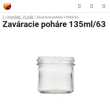
Prejsť
Hľadať
NÁKUP
na
obsah
KOŠÍK
Domov
/
POHÁRE - FĽAŠE
/
Zaváracie poháre 135ml/63
Zaváracie poháre 135ml/63