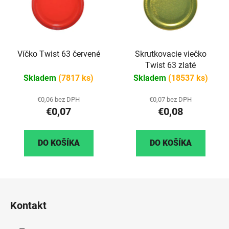
Víčko Twist 63 červené
Skrutkovacie viečko
Twist 63 zlaté
Skladem
(7817 ks)
Skladem
(18537 ks)
€0,06 bez DPH
€0,07 bez DPH
€0,07
€0,08
DO KOŠÍKA
DO KOŠÍKA
Z
á
Kontakt
p
ä