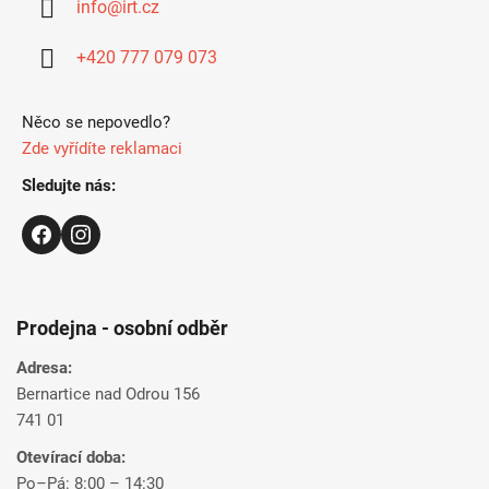
info
@
irt.cz
t
i
+420 777 079 073
e
Něco se nepovedlo?
Zde vyřídíte reklamaci
Sledujte nás:
Prodejna - osobní odběr
Adresa:
Bernartice nad Odrou 156
741 01
Otevírací doba:
Po–Pá: 8:00 – 14:30