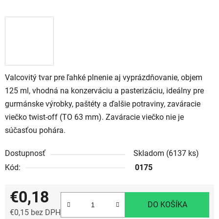
Valcovitý tvar pre ľahké plnenie aj vyprázdňovanie, objem
125 ml, vhodná na konzerváciu a pasterizáciu, ideálny pre
gurmánske výrobky, paštéty a ďalšie potraviny, zaváracie
viečko twist-off (TO 63 mm). Zaváracie viečko nie je
súčasťou pohára.
Dostupnosť
Skladom
(6137 ks)
Kód:
0175
€0,18
DO KOŠÍKA
€0,15 bez DPH