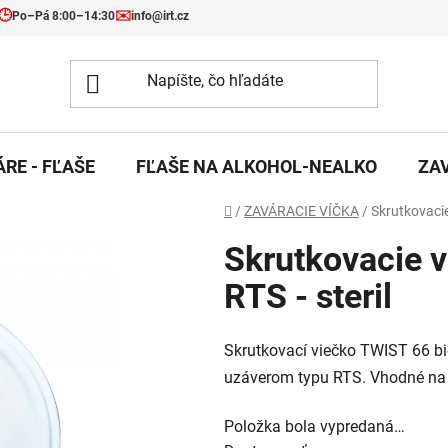
🕒
✉️
Po–Pá 8:00–14:30
info@irt.cz
RE - FĽAŠE
FĽAŠE NA ALKOHOL-NEALKO
ZA
Domov
/
ZAVÁRACIE VÍČKA
/
Skrutkovacie 
Skrutkovacie v
RTS - steril
Skrutkovací viečko TWIST 66 bie
uzáverom typu RTS. Vhodné na 
Položka bola vypredaná…