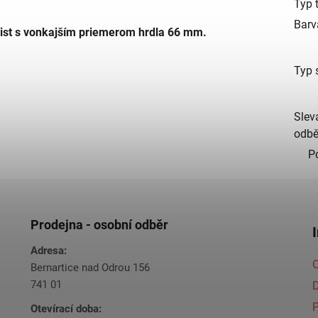
Typ 
Barv
ist s vonkajším priemerom hrdla 66 mm.
Typ 
Slev
odbě
P
Prodejna - osobní odběr
Adresa:
O
Bernartice nad Odrou 156
741 01
Otevírací doba: