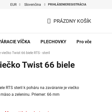
EUR
Slovenčina
PRIHLÁSENIE
REGISTRÁCIA
PRÁZDNY KOŠÍK
NÁKUPNÝ
KOŠÍK
VÁRACIE VÍČKA
PLECHOVKY
Pro včelaře
viečko Twist 66 biele RTS - steril
iečko Twist 66 biele
le RTS steril k poháru na zaváranie je viečko
mäso a zeleninu. Priemer: 66 mm