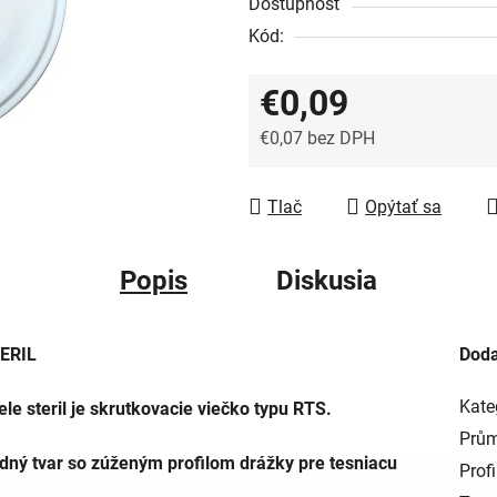
Dostupnosť
Kód:
€0,09
€0,07 bez DPH
Jednotková cena:
Tlač
Opýtať sa
Popis
Diskusia
ERIL
Doda
Kate
le steril je skrutkovacie viečko typu RTS.
Prům
rdný tvar so zúženým profilom drážky pre tesniacu
Profi