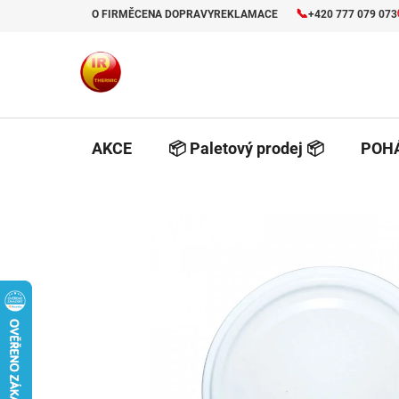
Prejsť
📞
O FIRMĚ
CENA DOPRAVY
REKLAMACE
+420 777 079 073
na
obsah
AKCE
📦 Paletový prodej 📦
POHÁ