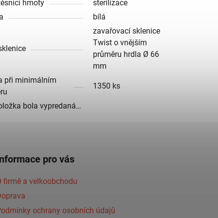
těsnící hmoty
sterilizace
a
bílá
zavařovací sklenice
Twist o vnějším
sklenice
průměru hrdla Ø 66
mm
a při minimálním
1350 ks
ru
oložka bola vypredaná…
Informace pro vás
 firmě a velkoobchodu
Doprava
Podmínky ochrany osobních údajů