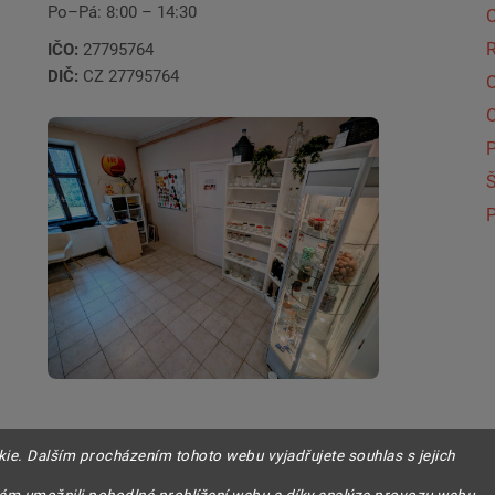
Po–Pá: 8:00 – 14:30
C
IČO:
27795764
DIČ:
CZ 27795764
Š
P
e. Dalším procházením tohoto webu vyjadřujete souhlas s jejich
.