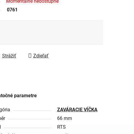
Momentálně nedostupné
0761
Strážiť
Zdieľať
točné parametre
gória
ZAVÁRACIE VÍČKA
ěr
66 mm
l
RTS