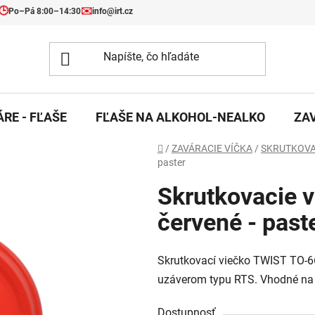
🕒
✉️
Po–Pá 8:00–14:30
info@irt.cz
RE - FĽAŠE
FĽAŠE NA ALKOHOL-NEALKO
ZA
Domov
/
ZAVÁRACIE VÍČKA
/
SKRUTKOVA
paster
Skrutkovacie v
červené - past
Skrutkovací viečko TWIST TO-66
uzáverom typu RTS. Vhodné na 
Dostupnosť