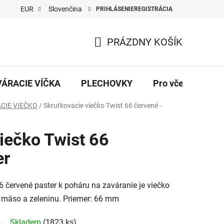
EUR
Slovenčina
PRIHLÁSENIE
REGISTRÁCIA
PRÁZDNY KOŠÍK
NÁKUPNÝ
KOŠÍK
VÁRACIE VÍČKA
PLECHOVKY
Pro včelaře
CIE VIEČKO
/
Skrutkovacie viečko Twist 66 červené -
iečko Twist 66
er
 červené paster k poháru na zaváranie je viečko
mäso a zeleninu. Priemer: 66 mm
Skladem
(1823 ks)