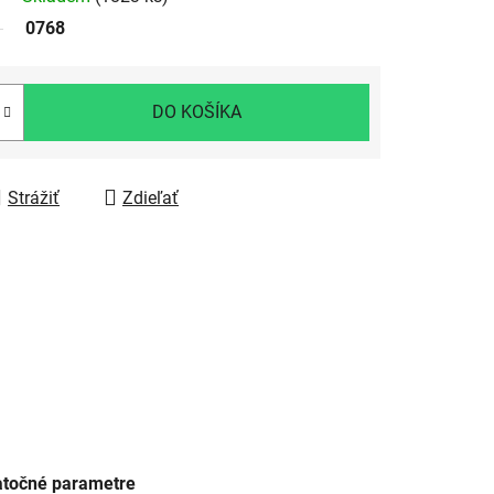
0768
DO KOŠÍKA
Strážiť
Zdieľať
točné parametre