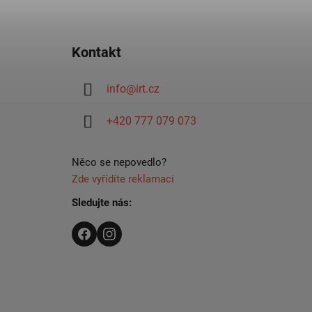
Z
á
Kontakt
p
ä
info
@
irt.cz
t
i
+420 777 079 073
e
Něco se nepovedlo?
Zde vyřídíte reklamaci
Sledujte nás: