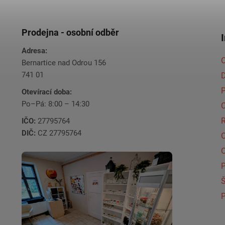
Prodejna - osobní odběr
Adresa:
O
Bernartice nad Odrou 156
741 01
Otevírací doba:
Po–Pá: 8:00 – 14:30
C
IČO:
27795764
DIČ:
CZ 27795764
Š
P