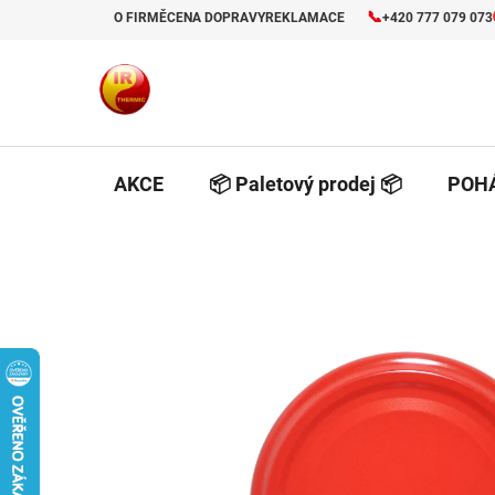
Prejsť
📞
O FIRMĚ
CENA DOPRAVY
REKLAMACE
+420 777 079 073
na
obsah
AKCE
📦 Paletový prodej 📦
POHÁ