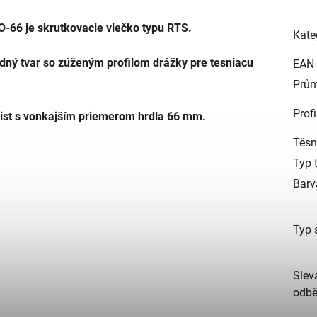
O-66 je skrutkovacie viečko typu RTS.
Kate
rdný tvar so zúženým profilom drážky pre tesniacu
EAN
Prům
Profi
ist s vonkajším priemerom hrdla 66 mm.
Těsn
Typ 
Barv
Typ 
Slev
odbě