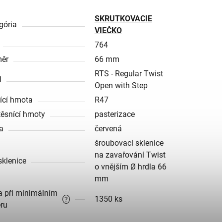
SKRUTKOVACIE
gória
VIEČKO
764
ěr
66 mm
RTS - Regular Twist
l
Open with Step
ící hmota
R47
těsnící hmoty
pasterizace
a
červená
šroubovací sklenice
na zavařování Twist
sklenice
o vnějším Ø hrdla 66
mm
a při minimálním
1350 ks
?
ru