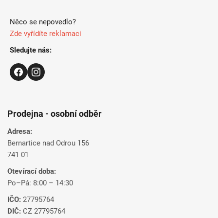
e
Něco se nepovedlo?
Zde vyřídíte reklamaci
Sledujte nás:
Prodejna - osobní odběr
Adresa:
Bernartice nad Odrou 156
741 01
Otevírací doba:
Po–Pá: 8:00 – 14:30
IČO:
27795764
DIČ:
CZ 27795764