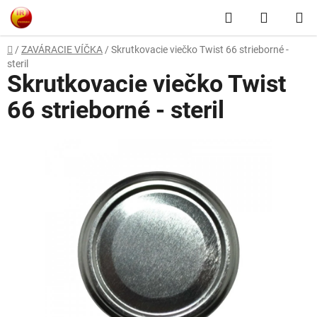
Prejsť
Hľadať
NÁKUP
na
obsah
KOŠÍK
Domov
/
ZAVÁRACIE VÍČKA
/
Skrutkovacie viečko Twist 66 strieborné -
steril
Skrutkovacie viečko Twist
66 strieborné - steril