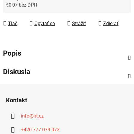
€0,07 bez DPH
Jednotková cena:
Tlač
Opýtať sa
Strážiť
Zdieľať
Popis
Diskusia
Z
á
Kontakt
p
ä
info
@
irt.cz
t
i
+420 777 079 073