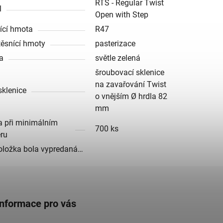
RTS - Regular Twist
l
Open with Step
ící hmota
R47
těsnící hmoty
pasterizace
a
světle zelená
šroubovací sklenice
na zavařování Twist
sklenice
o vnějším Ø hrdla 82
mm
a při minimálním
700 ks
ru
oložka bola vypredaná…
Informace pro vás