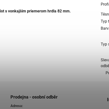
Profi
ist s vonkajším priemerom hrdla 82 mm.
Těsn
Typ 
Barv
Typ 
Slev
odbě
P
Prodejna - osobní odběr
Adresa: