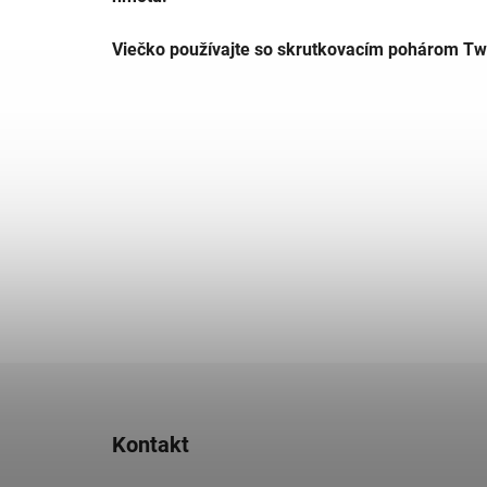
Viečko používajte so skrutkovacím pohárom Tw
Z
á
Kontakt
p
ä