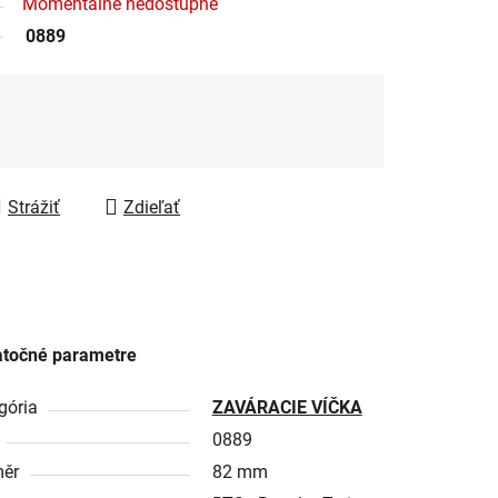
Momentálně nedostupné
0889
Strážiť
Zdieľať
točné parametre
gória
ZAVÁRACIE VÍČKA
0889
ěr
82 mm