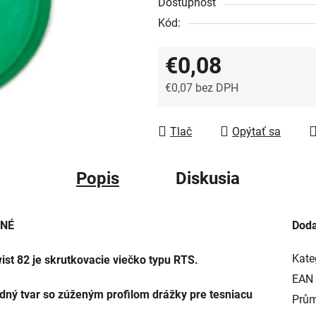
Dostupnosť
Kód:
€0,08
€0,07 bez DPH
Jednotková cena:
Tlač
Opýtať sa
Popis
Diskusia
ENÉ
Doda
Kate
ist 82 je skrutkovacie viečko typu RTS.
EAN
rdný tvar so zúženým profilom drážky pre tesniacu
Prům