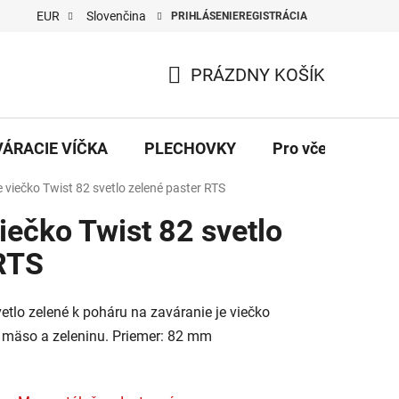
EUR
Slovenčina
PRIHLÁSENIE
REGISTRÁCIA
PRÁZDNY KOŠÍK
NÁKUPNÝ
KOŠÍK
VÁRACIE VÍČKA
PLECHOVKY
Pro včelaře
 viečko Twist 82 svetlo zelené paster RTS
iečko Twist 82 svetlo
 RTS
tlo zelené k poháru na zaváranie je viečko
mäso a zeleninu. Priemer: 82 mm