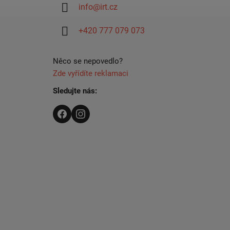
info
@
irt.cz
t
i
+420 777 079 073
e
Něco se nepovedlo?
Zde vyřídíte reklamaci
Sledujte nás: