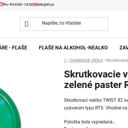
🕒
✉️
Po–Pá 8:00–14:30
info@irt.cz
RE - FĽAŠE
FĽAŠE NA ALKOHOL-NEALKO
ZA
Domov
/
ZAVÁRACIE VÍČKA
/
Skrutkovacie
Skrutkovacie v
zelené paster
Skrutkovací viečko TWIST 82 sve
uzáverom typu RTS. Vhodné na 
Položka bola vypredaná…