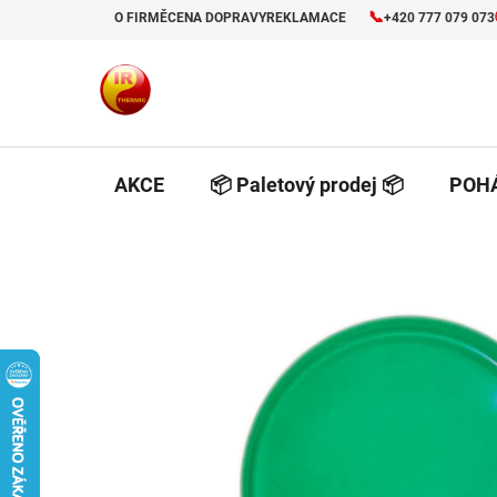
Prejsť
📞
O FIRMĚ
CENA DOPRAVY
REKLAMACE
+420 777 079 073
na
obsah
AKCE
📦 Paletový prodej 📦
POHÁ