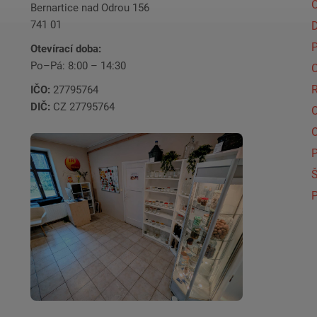
O
Bernartice nad Odrou 156
741 01
Otevírací doba:
Po–Pá: 8:00 – 14:30
C
IČO:
27795764
DIČ:
CZ 27795764
Š
P