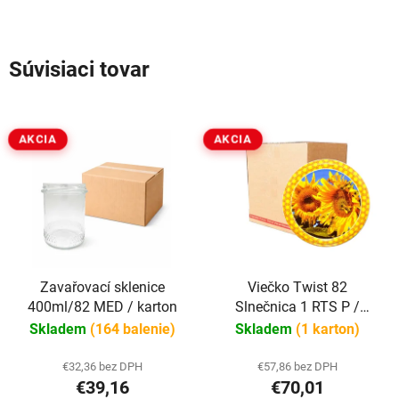
Súvisiaci tovar
AKCIA
AKCIA
Zavařovací sklenice
Viečko Twist 82
400ml/82 MED / karton
Slnečnica 1 RTS P /
kartón 740 ks
Skladem
(164 balenie)
Skladem
(1 karton)
€32,36 bez DPH
€57,86 bez DPH
€39,16
€70,01