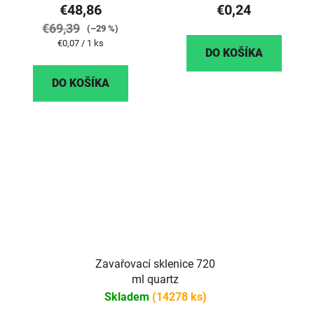
€48,86
€0,24
€69,39
(–29 %)
Jednotková
€0,07 / 1 ks
DO KOŠÍKA
cena:
DO KOŠÍKA
Zavařovací sklenice 720
ml quartz
Skladem
(14278 ks)