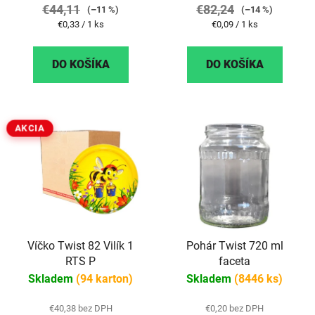
€44,11
€82,24
(–11 %)
(–14 %)
Jednotková
Jednotková
€0,33 / 1 ks
€0,09 / 1 ks
cena:
cena:
DO KOŠÍKA
DO KOŠÍKA
AKCIA
Víčko Twist 82 Vilík 1
Pohár Twist 720 ml
RTS P
faceta
Skladem
(94 karton)
Skladem
(8446 ks)
€40,38 bez DPH
€0,20 bez DPH