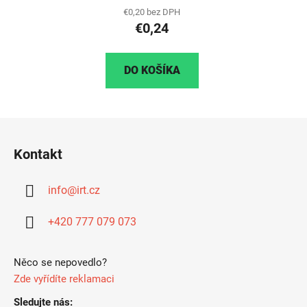
€0,20 bez DPH
€0,24
DO KOŠÍKA
Z
á
Kontakt
p
ä
info
@
irt.cz
t
i
+420 777 079 073
e
Něco se nepovedlo?
Zde vyřídíte reklamaci
Sledujte nás: