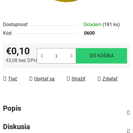
Dostupnosť
Skladem
(181 ks)
Kód:
0600
€0,10
DO KOŠÍKA
€0,08 bez DPH
Jednotková cena:
Tlač
Opýtať sa
Strážiť
Zdieľať
Popis
Diskusia