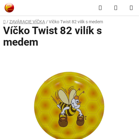
Prejsť
Hľadať
NÁKUP
na
obsah
KOŠÍK
Domov
/
ZAVÁRACIE VÍČKA
/
Víčko Twist 82 vilík s medem
Víčko Twist 82 vilík s
medem