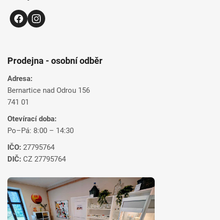
Prodejna - osobní odběr
Adresa:
Bernartice nad Odrou 156
741 01
Otevírací doba:
Po–Pá: 8:00 – 14:30
IČO:
27795764
DIČ:
CZ 27795764