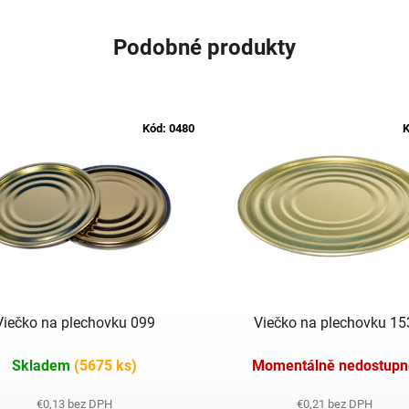
Podobné produkty
Kód:
0480
K
Viečko na plechovku 099
Viečko na plechovku 15
Skladem
(5675 ks)
Momentálně nedostupn
€0,13 bez DPH
€0,21 bez DPH