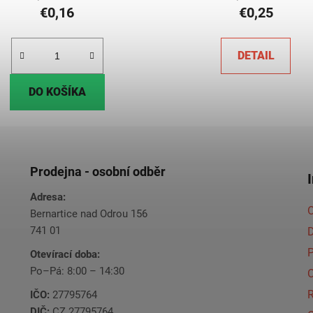
€0,16
€0,25
DETAIL
DO KOŠÍKA
Prodejna - osobní odběr
Adresa:
O
Bernartice nad Odrou 156
741 01
Otevírací doba:
Po–Pá: 8:00 – 14:30
C
IČO:
27795764
DIČ:
CZ 27795764