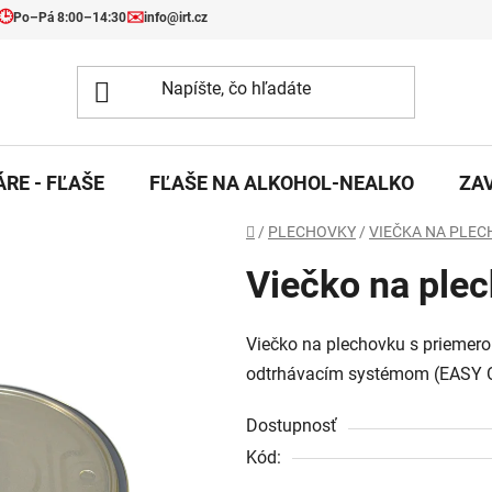
🕒
✉️
Po–Pá 8:00–14:30
info@irt.cz
RE - FĽAŠE
FĽAŠE NA ALKOHOL-NEALKO
ZA
Domov
/
PLECHOVKY
/
VIEČKA NA PLE
Viečko na ple
Viečko na plechovku s priemero
odtrhávacím systémom (EASY 
Dostupnosť
Kód: