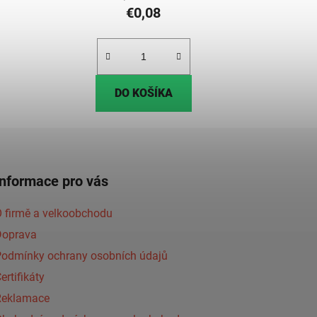
€0,08
DO KOŠÍKA
Informace pro vás
 firmě a velkoobchodu
Doprava
Podmínky ochrany osobních údajů
ertifikáty
Reklamace