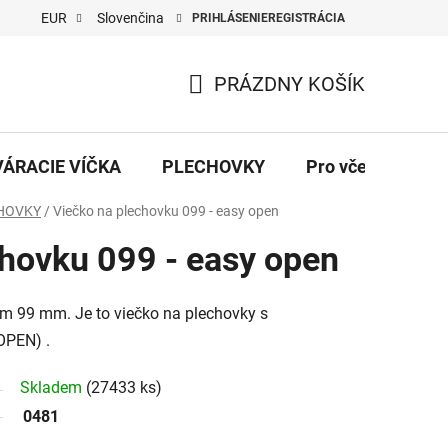
EUR
Slovenčina
PRIHLÁSENIE
REGISTRÁCIA
PRÁZDNY KOŠÍK
NÁKUPNÝ
KOŠÍK
VÁRACIE VÍČKA
PLECHOVKY
Pro včelaře
CHOVKY
/
Viečko na plechovku 099 - easy open
chovku 099 - easy open
m 99 mm. Je to viečko na plechovky s
OPEN) .
Skladem
(27433 ks)
0481