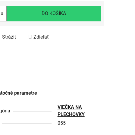
DO KOŠÍKA
Strážiť
Zdieľať
točné parametre
VIEČKA NA
gória
PLECHOVKY
055