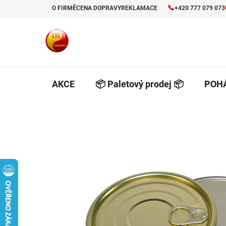
Prejsť
📞
O FIRMĚ
CENA DOPRAVY
REKLAMACE
+420 777 079 073
na
obsah
AKCE
📦 Paletový prodej 📦
POHÁ