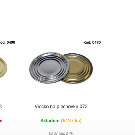
ód:
0490
Kód:
0470
3
Viečko na plechovku 073
é
Skladem
(6137 ks)
€0,07 bez DPH