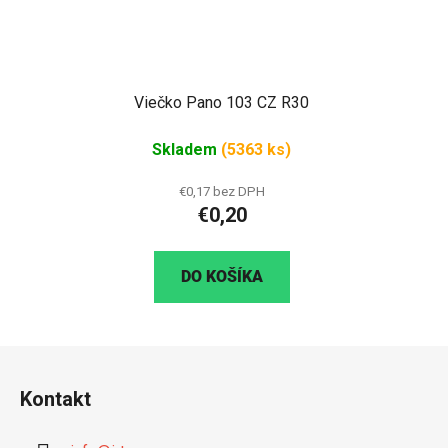
Viečko Pano 103 CZ R30
Skladem
(5363 ks)
€0,17 bez DPH
€0,20
DO KOŠÍKA
Z
á
Kontakt
p
ä