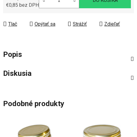
DO KOŠÍKA
€0,85 bez DPH
Jednotková cena:
Tlač
Opýtať sa
Strážiť
Zdieľať
Popis
Diskusia
Podobné produkty