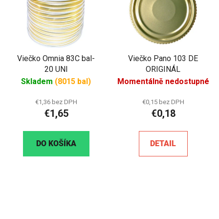
Viečko Omnia 83C bal-
Viečko Pano 103 DE
20 UNI
ORIGINÁL
Skladem
(8015 bal)
Momentálně nedostupné
€1,36 bez DPH
€0,15 bez DPH
€1,65
€0,18
DO KOŠÍKA
DETAIL