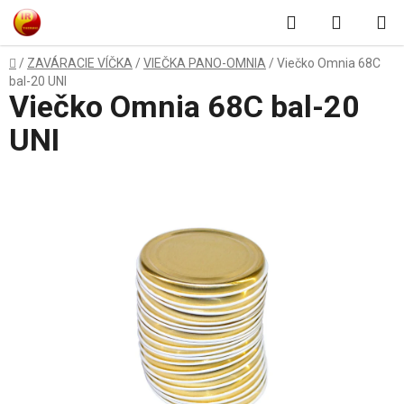
Prejsť
Hľadať
NÁKUP
na
obsah
KOŠÍK
Domov
/
ZAVÁRACIE VÍČKA
/
VIEČKA PANO-OMNIA
/
Viečko Omnia 68C
bal-20 UNI
Viečko Omnia 68C bal-20
UNI