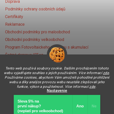
Doprava
Podmínky ochrany osobních údajů
Certifikáty
Reklamace
Obchodní podmínky pro maloobchod
Obchodní podmínky velkoobchod
Program Fotovoltaickeho systému s akumulací
Šetrná doprava IRT.cz
Prihlásenie affiliate partnera
Tento web používá soubory cookie. Dalším procházením tohoto
webu vyjadřujete souhlas s jejich používáním. Více informací
zde
.
Používáme cookies, abychom Vám umožnili pohodlné prohlížení
Instagram
webu a díky analýze provozu webu neustále zlepšovali jeho
funkce, výkon a použitelnost. Více informací
zde
.
Nastavenie
Sleva 5% na
Súhlasím
Vytvoril Shoptet
první nákup? ​
Ano
Ne
Copyright 2026
IR THERMIC s.r.o. | IRT
. Všetky práva
(neplatí pro velkoobchod)​
Odmietnuť