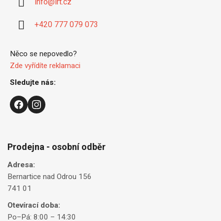
info
@
irt.cz
t
i
+420 777 079 073
e
Něco se nepovedlo?
Zde vyřídíte reklamaci
Sledujte nás:
Prodejna - osobní odběr
Adresa:
Bernartice nad Odrou 156
741 01
Otevírací doba:
Po–Pá: 8:00 – 14:30