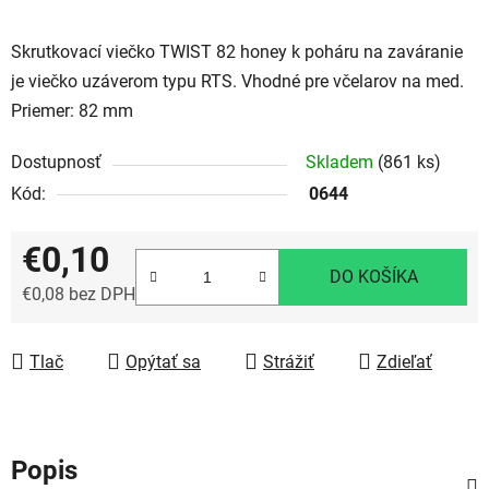
Skrutkovací viečko TWIST 82 honey k poháru na zaváranie
je viečko uzáverom typu RTS. Vhodné pre včelarov na med.
Priemer: 82 mm
Dostupnosť
Skladem
(861 ks)
Kód:
0644
€0,10
DO KOŠÍKA
€0,08 bez DPH
Jednotková cena:
Tlač
Opýtať sa
Strážiť
Zdieľať
Popis