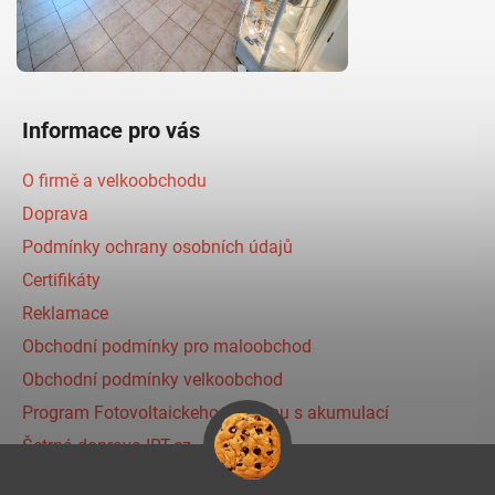
Informace pro vás
O firmě a velkoobchodu
Doprava
Podmínky ochrany osobních údajů
Certifikáty
Reklamace
Obchodní podmínky pro maloobchod
Obchodní podmínky velkoobchod
Program Fotovoltaickeho systému s akumulací
Šetrná doprava IRT.cz
Prihlásenie affiliate partnera