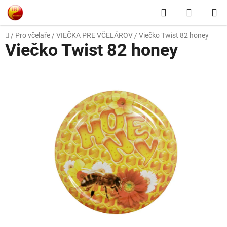
Prejsť
Hľadať
NÁKUP
na
obsah
KOŠÍK
Domov
/
Pro včelaře
/
VIEČKA PRE VČELÁROV
/
Viečko Twist 82 honey
Viečko Twist 82 honey