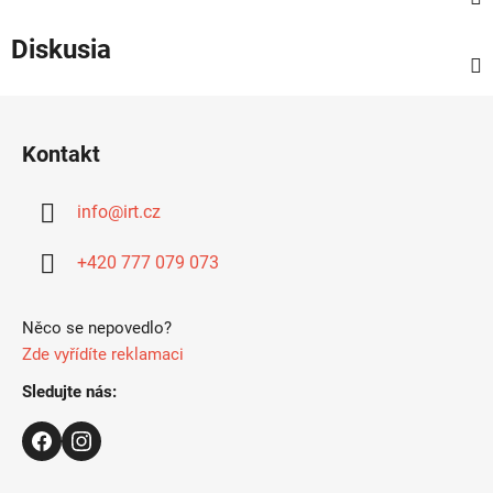
Diskusia
Z
á
Kontakt
p
ä
info
@
irt.cz
t
i
+420 777 079 073
e
Něco se nepovedlo?
Zde vyřídíte reklamaci
Sledujte nás: