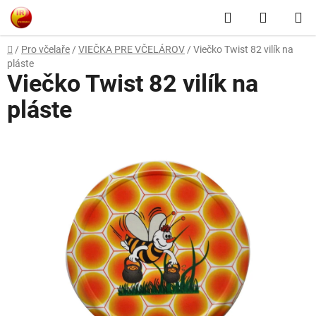
Prejsť
Hľadať
NÁKUP
na
obsah
KOŠÍK
Domov
/
Pro včelaře
/
VIEČKA PRE VČELÁROV
/
Viečko Twist 82 vilík na
pláste
Viečko Twist 82 vilík na
pláste