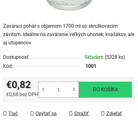
Zavárací pohár s objemom 1700 ml so skrutkovacím
závitom. Ideálne na zaváranie veľkých uhoriek, kvašákov, ale
aj utopencov.
Dostupnosť
Skladem
(5328 ks)
Kód:
1001
€0,82
DO KOŠÍKA
€0,68 bez DPH
Jednotková cena:
Tlač
Opýtať sa
Strážiť
Zdieľať