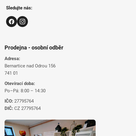
Sledujte nás:
Prodejna - osobní odběr
Adresa:
Bernartice nad Odrou 156
741 01
Otevírací doba:
Po–Pá: 8:00 – 14:30
IČO:
27795764
DIČ:
CZ 27795764