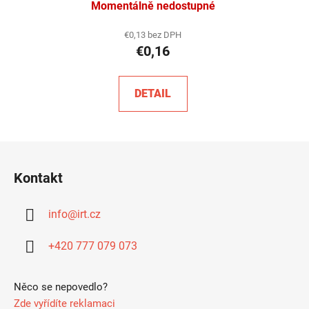
Momentálně nedostupné
€0,13 bez DPH
€0,16
DETAIL
Z
á
Kontakt
p
ä
info
@
irt.cz
t
i
+420 777 079 073
e
Něco se nepovedlo?
Zde vyřídíte reklamaci