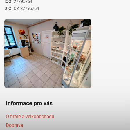
IČO:
27795764
DIČ:
CZ 27795764
Informace pro vás
O firmě a velkoobchodu
Doprava