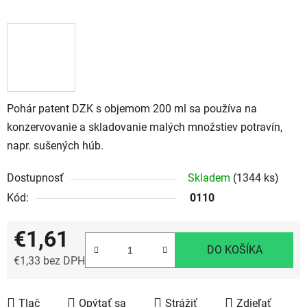
Pohár patent DZK s objemom 200 ml sa používa na
konzervovanie a skladovanie malých množstiev potravín,
napr. sušených húb.
Dostupnosť
Skladem
(1344 ks)
Kód:
0110
€1,61
DO KOŠÍKA
€1,33 bez DPH
Jednotková cena:
Tlač
Opýtať sa
Strážiť
Zdieľať