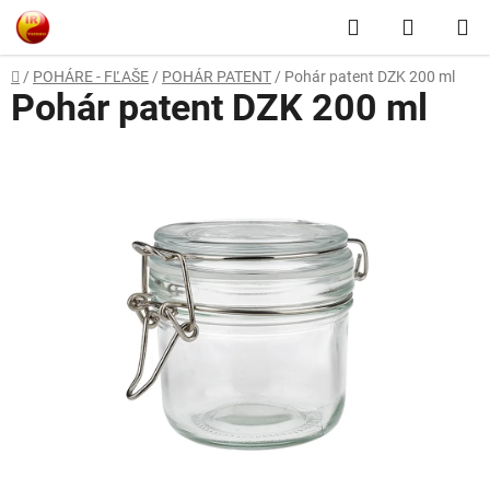
Prejsť
Hľadať
NÁKUP
na
obsah
KOŠÍK
Domov
/
POHÁRE - FĽAŠE
/
POHÁR PATENT
/
Pohár patent DZK 200 ml
Pohár patent DZK 200 ml