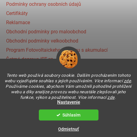
Podmínky ochrany osobních údajů
Certifikáty
Reklamace
Obchodní podmínky pro maloobchod
Obchodní podmínky velkoobchod
Program Fotovoltaickeho systému s akumulací
Šetrná doprava IRT.cz
Prihlásenie affiliate partnera
Tento web používá soubory cookie. Dalším procházením tohoto
webu vyjadřujete souhlas s jejich používáním. Více informací
zde
.
Používáme cookies, abychom Vám umožnili pohodlné prohlížení
Instagram
webu a díky analýze provozu webu neustále zlepšovali jeho
funkce, výkon a použitelnost. Více informací
zde
.
Nastavenie
Súhlasím
Vytvoril Shoptet
Copyright 2026
IR THERMIC s.r.o. | IRT
. Všetky práva
Odmietnuť
vyhradené.
Upraviť nastavenie cookies