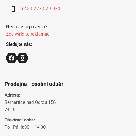
i
+420 777 079 073
e
Něco se nepovedlo?
Zde vyřídíte reklamaci
Sledujte nás:
Prodejna - osobní odběr
Adresa:
Bernartice nad Odrou 156
741 01
Otevírací doba:
Po–Pá: 8:00 – 14:30