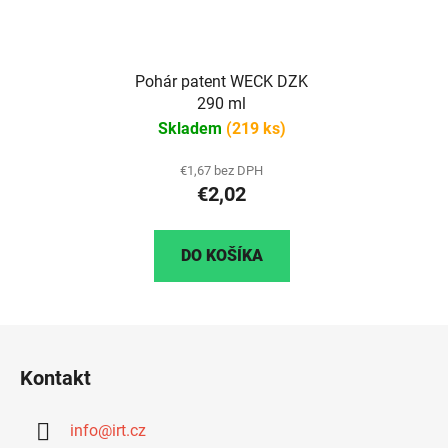
Pohár patent WECK DZK
290 ml
Skladem
(219 ks)
€1,67 bez DPH
€2,02
DO KOŠÍKA
Z
á
Kontakt
p
ä
info
@
irt.cz
t