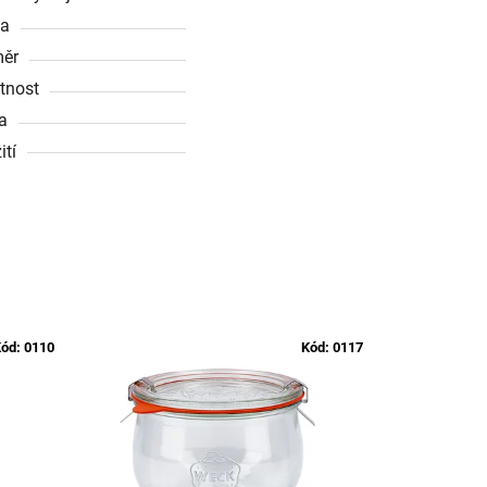
ka
ěr
tnost
a
ití
ód:
0110
Kód:
0117