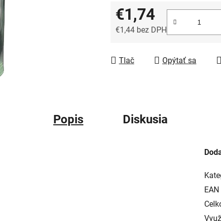
€1,74
€1,44 bez DPH
Jednotková cena:
Tlač
Opýtať sa
Popis
Diskusia
Doda
Kate
EAN
Celk
Využ