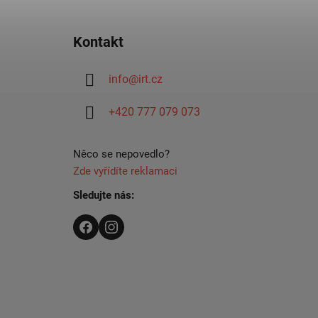
Z
á
Kontakt
p
ä
info
@
irt.cz
t
i
+420 777 079 073
e
Něco se nepovedlo?
Zde vyřídíte reklamaci
Sledujte nás: