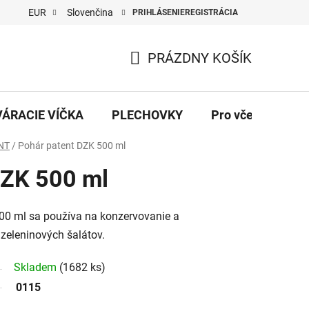
EUR
Slovenčina
PRIHLÁSENIE
REGISTRÁCIA
PRÁZDNY KOŠÍK
NÁKUPNÝ
KOŠÍK
VÁRACIE VÍČKA
PLECHOVKY
Pro včelaře
NT
/
Pohár patent DZK 500 ml
DZK 500 ml
0 ml sa používa na konzervovanie a
 zeleninových šalátov.
Skladem
(1682 ks)
0115