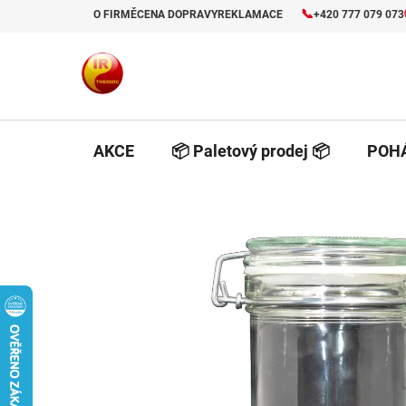
Prejsť
📞
O FIRMĚ
CENA DOPRAVY
REKLAMACE
+420 777 079 073
na
obsah
AKCE
📦 Paletový prodej 📦
POHÁ