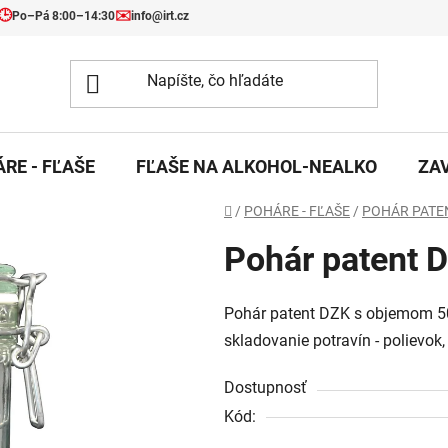
🕒
✉️
Po–Pá 8:00–14:30
info@irt.cz
RE - FĽAŠE
FĽAŠE NA ALKOHOL-NEALKO
ZA
Domov
/
POHÁRE - FĽAŠE
/
POHÁR PATE
Pohár patent 
Pohár patent DZK s objemom 50
skladovanie potravín - polievok,
Dostupnosť
Kód: