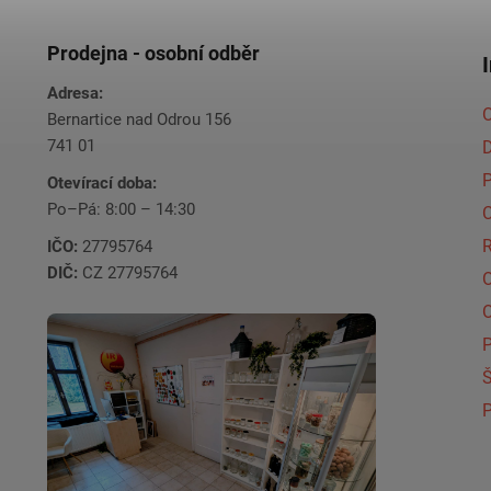
Prodejna - osobní odběr
Adresa:
O
Bernartice nad Odrou 156
741 01
Otevírací doba:
Po–Pá: 8:00 – 14:30
C
IČO:
27795764
DIČ:
CZ 27795764
Š
P