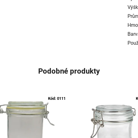
Výš
Prům
Hmo
Barv
Použ
Podobné produkty
Kód:
0111
K