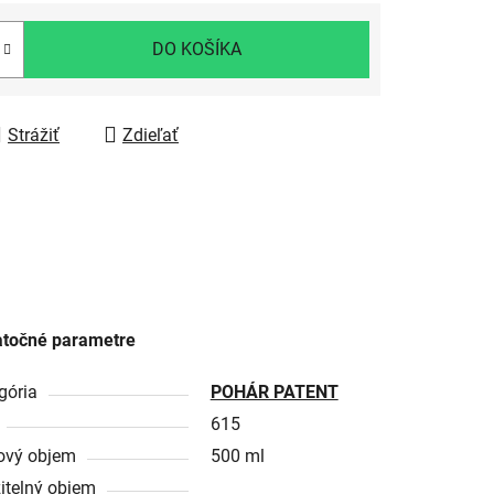
DO KOŠÍKA
Strážiť
Zdieľať
točné parametre
gória
POHÁR PATENT
615
ový objem
500 ml
itelný objem