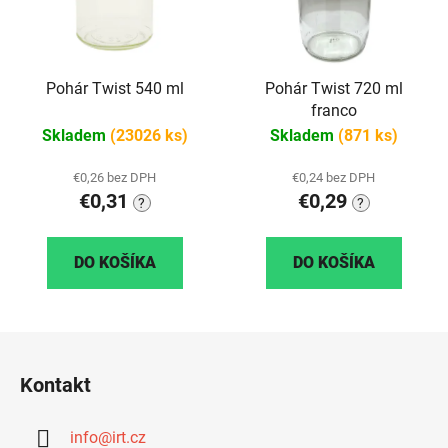
Pohár Twist 540 ml
Pohár Twist 720 ml
franco
Skladem
(23026 ks)
Skladem
(871 ks)
€0,26 bez DPH
€0,24 bez DPH
€0,31
€0,29
?
?
DO KOŠÍKA
DO KOŠÍKA
Z
á
Kontakt
p
ä
info
@
irt.cz