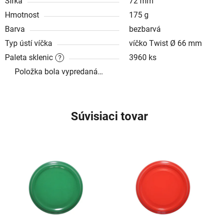
Šířka
72 mm
Hmotnost
175 g
Barva
bezbarvá
Typ ústí víčka
víčko Twist Ø 66 mm
Paleta sklenic
3960 ks
?
Položka bola vypredaná…
Súvisiaci tovar