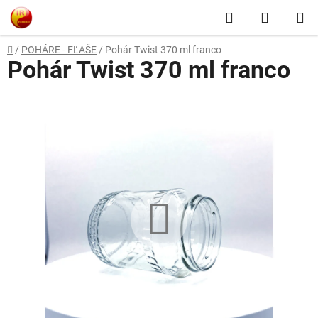
Prejsť
Hľadať
NÁKUP
na
obsah
KOŠÍK
Domov
/
POHÁRE - FĽAŠE
/
Pohár Twist 370 ml franco
Pohár Twist 370 ml franco