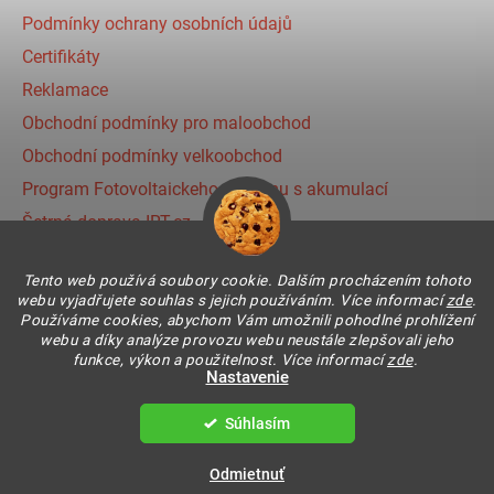
Podmínky ochrany osobních údajů
Certifikáty
Reklamace
Obchodní podmínky pro maloobchod
Obchodní podmínky velkoobchod
Program Fotovoltaickeho systému s akumulací
Šetrná doprava IRT.cz
Prihlásenie affiliate partnera
Tento web používá soubory cookie. Dalším procházením tohoto
webu vyjadřujete souhlas s jejich používáním. Více informací
zde
.
Používáme cookies, abychom Vám umožnili pohodlné prohlížení
Instagram
webu a díky analýze provozu webu neustále zlepšovali jeho
funkce, výkon a použitelnost. Více informací
zde
.
Nastavenie
Súhlasím
Vytvoril Shoptet
Copyright 2026
IR THERMIC s.r.o. | IRT
. Všetky práva
Odmietnuť
vyhradené.
Upraviť nastavenie cookies