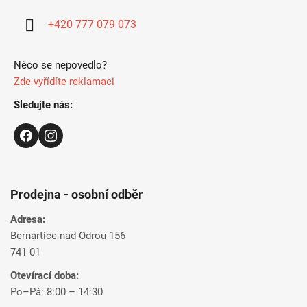
t
i
+420 777 079 073
e
Něco se nepovedlo?
Zde vyřídíte reklamaci
Sledujte nás:
Prodejna - osobní odběr
Adresa:
Bernartice nad Odrou 156
741 01
Otevírací doba:
Po–Pá: 8:00 – 14:30