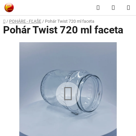
Prejsť
Hľadať
NÁKUP
na
obsah
KOŠÍK
Domov
/
POHÁRE - FĽAŠE
/
Pohár Twist 720 ml faceta
Pohár Twist 720 ml faceta