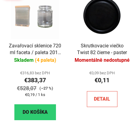
Zavařovací sklenice 720
Skrutkovacie viečko
ml faceta / paleta 2016
Twist 82 čierne - paster
ks
Skladem
(4 paleta)
Momentálně nedostupné
€316,83 bez DPH
€0,09 bez DPH
€383,37
€0,11
€528,07
(–27 %)
Jednotková
€0,19 / 1 ks
DETAIL
cena:
DO KOŠÍKA