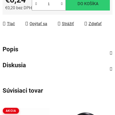
DO KOŠÍKA
€0,20 bez DPH
Jednotková cena:
Tlač
Opýtať sa
Strážiť
Zdieľať
Popis
Diskusia
Súvisiaci tovar
AKCIA