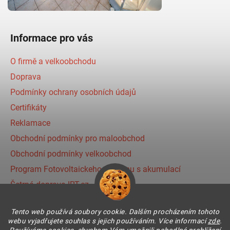
Informace pro vás
O firmě a velkoobchodu
Doprava
Podmínky ochrany osobních údajů
Certifikáty
Reklamace
Obchodní podmínky pro maloobchod
Obchodní podmínky velkoobchod
Program Fotovoltaickeho systému s akumulací
Šetrná doprava IRT.cz
Prihlásenie affiliate partnera
Tento web používá soubory cookie. Dalším procházením tohoto
webu vyjadřujete souhlas s jejich používáním. Více informací
zde
.