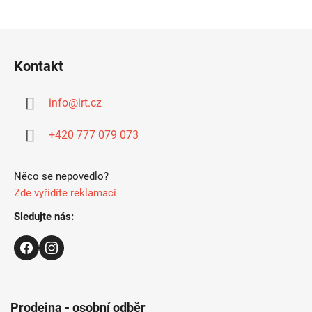
Z
á
Kontakt
p
ä
info
@
irt.cz
t
i
+420 777 079 073
e
Něco se nepovedlo?
Zde vyřídíte reklamaci
Sledujte nás:
Prodejna - osobní odběr