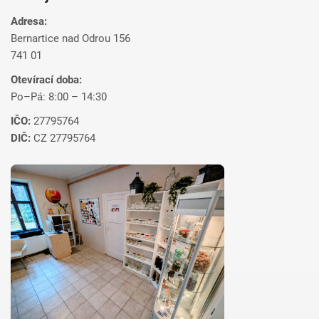
Adresa:
Bernartice nad Odrou 156
741 01
Otevírací doba:
Po–Pá: 8:00 – 14:30
IČO:
27795764
DIČ:
CZ 27795764