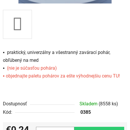
▪️ praktický, univerzálny a všestranný zavárací pohár,
obľúbený na med
▪️
(nie je súčasťou pohára)
▪️ objednajte paletu pohárov za ešte výhodnejšiu cenu
TU!
Dostupnosť
Skladem
(8558 ks)
Kód:
0385
€0,24