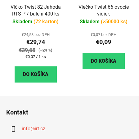
Víčko Twist 82 Jahoda
Viečko Twist 66 ovocie
RTS P / balení 400 ks
vidiek
Skladem
(72 karton)
Skladem
(>50000 ks)
€24,58 bez DPH
€0,07 bez DPH
€29,74
€0,09
€39,65
(–24 %)
Jednotková
€0,07 / 1 ks
DO KOŠÍKA
cena:
DO KOŠÍKA
Z
á
Kontakt
p
ä
info
@
irt.cz
t