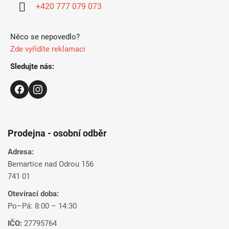
i
+420 777 079 073
e
Něco se nepovedlo?
Zde vyřídíte reklamaci
Sledujte nás:
Prodejna - osobní odběr
Adresa:
Bernartice nad Odrou 156
741 01
Otevírací doba:
Po–Pá: 8:00 – 14:30
IČO:
27795764