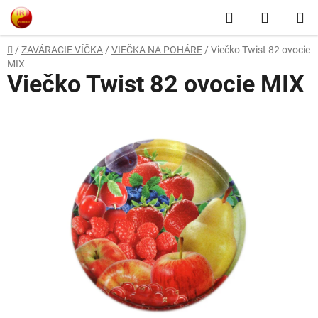
Prejsť
Hľadať
NÁKUP
na
obsah
KOŠÍK
Domov
/
ZAVÁRACIE VÍČKA
/
VIEČKA NA POHÁRE
/
Viečko Twist 82 ovocie
MIX
Viečko Twist 82 ovocie MIX