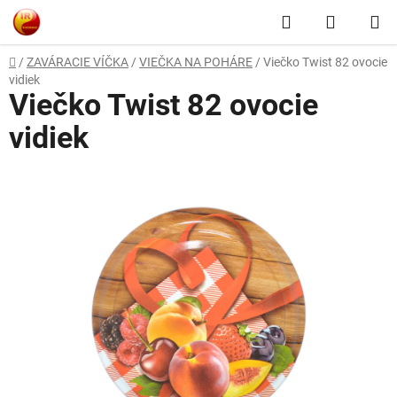
Prejsť
Hľadať
NÁKUP
na
obsah
KOŠÍK
Domov
/
ZAVÁRACIE VÍČKA
/
VIEČKA NA POHÁRE
/
Viečko Twist 82 ovocie
vidiek
Viečko Twist 82 ovocie
vidiek