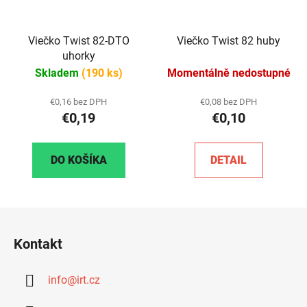
Viečko Twist 82-DTO
Viečko Twist 82 huby
uhorky
Skladem
(190 ks)
Momentálně nedostupné
€0,16 bez DPH
€0,08 bez DPH
€0,19
€0,10
DO KOŠÍKA
DETAIL
Z
á
Kontakt
p
ä
info
@
irt.cz
t
i