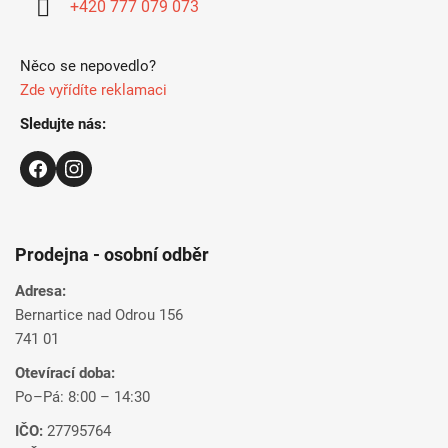
+420 777 079 073
e
Něco se nepovedlo?
Zde vyřídíte reklamaci
Sledujte nás:
Prodejna - osobní odběr
Adresa:
Bernartice nad Odrou 156
741 01
Otevírací doba:
Po–Pá: 8:00 – 14:30
IČO:
27795764