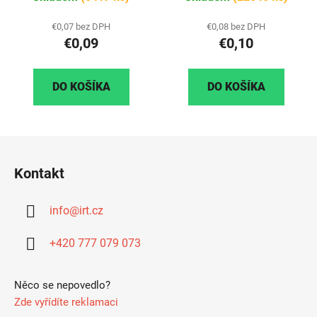
€0,07 bez DPH
€0,08 bez DPH
€0,09
€0,10
DO KOŠÍKA
DO KOŠÍKA
Z
á
Kontakt
p
ä
info
@
irt.cz
t
i
+420 777 079 073
e
Něco se nepovedlo?
Zde vyřídíte reklamaci