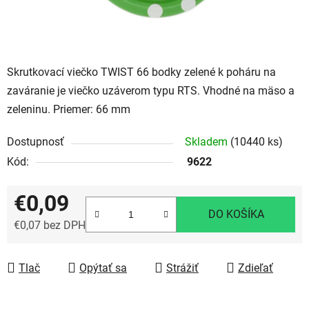
Skrutkovací viečko TWIST 66 bodky zelené k poháru na
zaváranie je viečko uzáverom typu RTS. Vhodné na mäso a
zeleninu. Priemer: 66 mm
Dostupnosť
Skladem
(10440 ks)
Kód:
9622
€0,09
DO KOŠÍKA
€0,07 bez DPH
Jednotková cena:
Tlač
Opýtať sa
Strážiť
Zdieľať