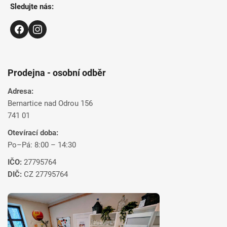
Sledujte nás:
Prodejna - osobní odběr
Adresa:
Bernartice nad Odrou 156
741 01
Otevírací doba:
Po–Pá: 8:00 – 14:30
IČO:
27795764
DIČ:
CZ 27795764