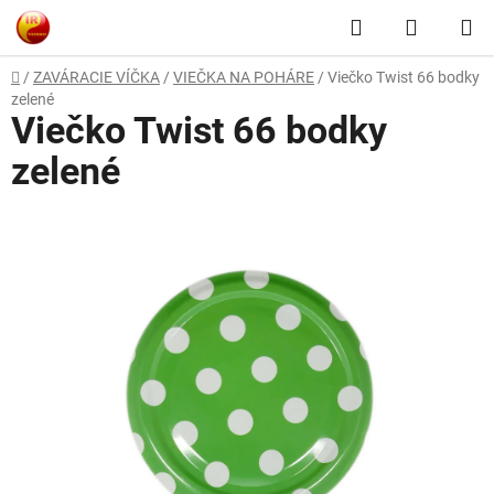
Prejsť
Hľadať
NÁKUP
na
obsah
KOŠÍK
Domov
/
ZAVÁRACIE VÍČKA
/
VIEČKA NA POHÁRE
/
Viečko Twist 66 bodky
zelené
Viečko Twist 66 bodky
zelené