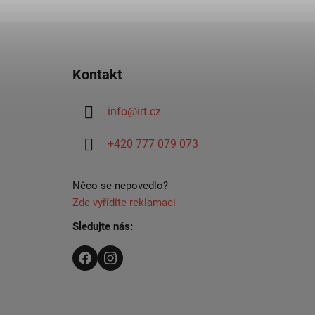
Z
á
Kontakt
p
ä
info
@
irt.cz
t
i
+420 777 079 073
e
Něco se nepovedlo?
Zde vyřídíte reklamaci
Sledujte nás: