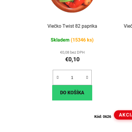
Viečko Twist 82 paprika
Vie
Skladem
(15346 ks)
€0,08 bez DPH
€0,10
DO KOŠÍKA
AKCI
Kód:
0626