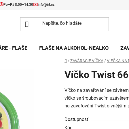
🕒
✉️
Po–Pá 8:00–14:30
info@irt.cz
RE - FĽAŠE
FĽAŠE NA ALKOHOL-NEALKO
ZA
Domov
/
ZAVÁRACIE VÍČKA
/
VIEČKA NA
Víčko Twist 6
Víčko na zavařování se závitem
víčko se šroubovacím uzávěrem 
na zavařování Twist o vnějším
Dostupnosť
Kód: