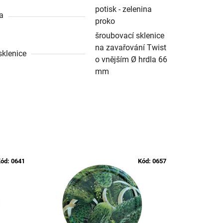
potisk - zelenina
a
proko
šroubovací sklenice
na zavařování Twist
sklenice
o vnějším Ø hrdla 66
mm
ód:
0641
Kód:
0657