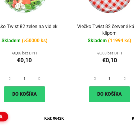
čko Twist 82 zelenina vidiek
Viečko Twist 82 červené ká
klipom
Skladem
(>50000 ks)
Skladem
(11994 ks)
€0,08 bez DPH
€0,08 bez DPH
€0,10
€0,10
DO KOŠÍKA
DO KOŠÍKA
A
Kód:
0642K
K