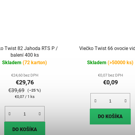
ko Twist 82 Jahoda RTS P /
Viečko Twist 66 ovocie vi
balení 400 ks
Skladem
(72 karton)
Skladem
(>50000 ks)
€24,60 bez DPH
€0,07 bez DPH
€29,76
€0,09
€39,69
(–25 %)
Jednotková
€0,07 / 1 ks
cena:
DO KOŠÍKA
DO KOŠÍKA