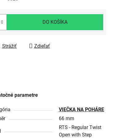
DO KOŠÍKA
Strážiť
Zdieľať
točné parametre
gória
VIEČKA NA POHÁRE
ěr
66 mm
RTS - Regular Twist
l
Open with Step