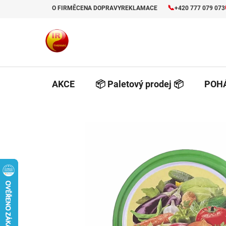
Prejsť
📞
O FIRMĚ
CENA DOPRAVY
REKLAMACE
+420 777 079 073
na
obsah
AKCE
📦 Paletový prodej 📦
POHÁ