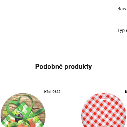
Barv
Typ 
Podobné produkty
Kód:
0682
K