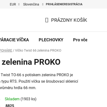
EUR
Slovenčina
PRIHLÁSENIE
REGISTRÁCIA
PRÁZDNY KOŠÍK
NÁKUPNÝ
KOŠÍK
VÁRACIE VÍČKA
PLECHOVKY
Pro včelaře
 POHÁRE
/
Víčko Twist 66 zelenina PROKO
6 zelenina PROKO
 Twist TO-66 s potiskem zelenina PROKO je
typu RTS. Použití víčka se šroubovací sklenicí
 průměru hrdla 66 mm.
Skladem
(1903 ks)
8825