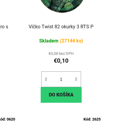
ro s
Víčko Twist 82 okurky 3 RTS P
Skladem
(27144 ks)
€0,08 bez DPH
€0,10
DO KOŠÍKA
ód:
0620
Kód:
2625