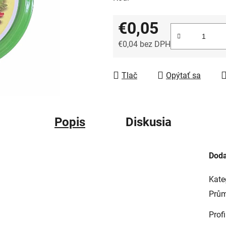
€0,05
€0,04 bez DPH
Jednotková cena:
Tlač
Opýtať sa
Popis
Diskusia
Doda
Kate
Prům
Profi