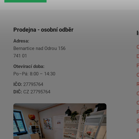
Prodejna - osobní odběr
Adresa:
O
Bernartice nad Odrou 156
741 01
Otevírací doba:
Po–Pá: 8:00 – 14:30
C
IČO:
27795764
DIČ:
CZ 27795764
Š
P