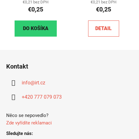
€0,21 bez DPH
€0,21 bez DPH
€0,25
€0,25
DO KOŠÍKA
DETAIL
Z
á
Kontakt
p
ä
info
@
irt.cz
t
i
+420 777 079 073
e
Něco se nepovedlo?
Zde vyřídíte reklamaci
Sledujte nás: