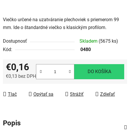
Viečko určené na uzatváranie plechoviek s priemerom 99
mm. Ide o štandardné viečko s klasickým profilom.
Dostupnosť
Skladem
(5675 ks)
Kód:
0480
€0,16
DO KOŠÍKA
€0,13 bez DPH
Jednotková cena:
Tlač
Opýtať sa
Strážiť
Zdieľať
Popis