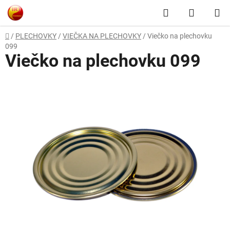
Prejsť
Hľadať
NÁKUP
na
obsah
KOŠÍK
Domov
/
PLECHOVKY
/
VIEČKA NA PLECHOVKY
/
Viečko na plechovku
099
Viečko na plechovku 099