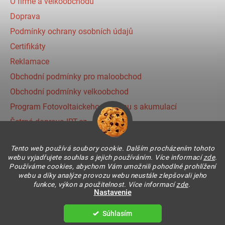
O firmě a velkoobchodu
Doprava
Podmínky ochrany osobních údajů
Certifikáty
Reklamace
Obchodní podmínky pro maloobchod
Obchodní podmínky velkoobchod
Program Fotovoltaickeho systému s akumulací
Šetrná doprava IRT.cz
Prihlásenie affiliate partnera
Tento web používá soubory cookie. Dalším procházením tohoto
webu vyjadřujete souhlas s jejich používáním. Více informací
zde
.
Používáme cookies, abychom Vám umožnili pohodlné prohlížení
Instagram
webu a díky analýze provozu webu neustále zlepšovali jeho
funkce, výkon a použitelnost. Více informací
zde
.
Nastavenie
Súhlasím
Vytvoril Shoptet