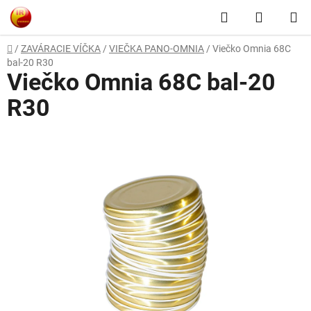
Prejsť
Hľadať
NÁKUP
na
obsah
KOŠÍK
Domov
/
ZAVÁRACIE VÍČKA
/
VIEČKA PANO-OMNIA
/
Viečko Omnia 68C
bal-20 R30
Viečko Omnia 68C bal-20
R30