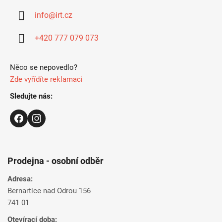
ä
info
@
irt.cz
t
i
+420 777 079 073
e
Něco se nepovedlo?
Zde vyřídíte reklamaci
Sledujte nás:
Prodejna - osobní odběr
Adresa:
Bernartice nad Odrou 156
741 01
Otevírací doba: