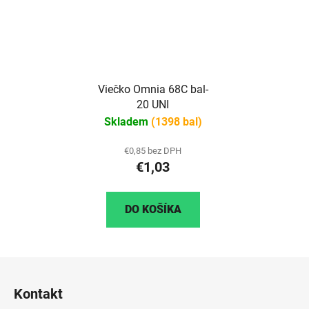
Viečko Omnia 68C bal-
20 UNI
Skladem
(1398 bal)
€0,85 bez DPH
€1,03
DO KOŠÍKA
Z
á
Kontakt
p