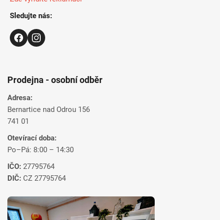
Sledujte nás:
Prodejna - osobní odběr
Adresa:
Bernartice nad Odrou 156
741 01
Otevírací doba:
Po–Pá: 8:00 – 14:30
IČO:
27795764
DIČ:
CZ 27795764