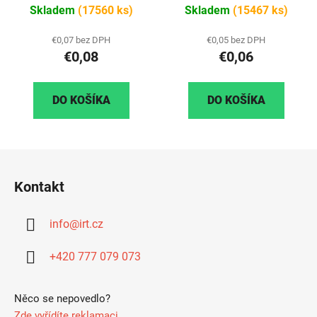
Skladem
(17560 ks)
Skladem
(15467 ks)
€0,07 bez DPH
€0,05 bez DPH
€0,08
€0,06
DO KOŠÍKA
DO KOŠÍKA
Z
á
Kontakt
p
ä
info
@
irt.cz
t
i
+420 777 079 073
e
Něco se nepovedlo?
Zde vyřídíte reklamaci