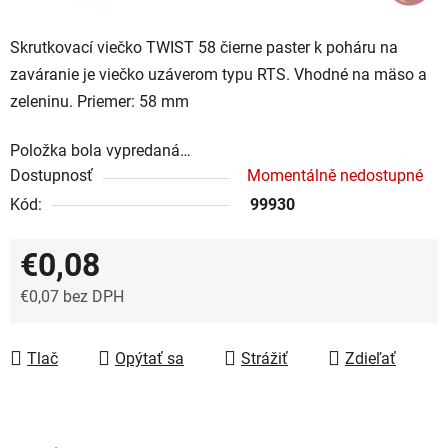
Skrutkovací viečko TWIST 58 čierne paster k poháru na
zaváranie je viečko uzáverom typu RTS. Vhodné na mäso a
zeleninu. Priemer: 58 mm
Položka bola vypredaná…
Dostupnosť
Momentálně nedostupné
Kód:
99930
€0,08
€0,07 bez DPH
Jednotková cena:
Tlač
Opýtať sa
Strážiť
Zdieľať