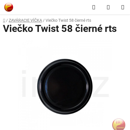
Prejsť
Hľadať
NÁKUP
na
obsah
KOŠÍK
Domov
/
ZAVÁRACIE VÍČKA
/
Viečko Twist 58 čierné rts
Viečko Twist 58 čierné rts