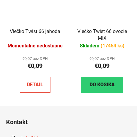
Viečko Twist 66 jahoda
Viečko Twist 66 ovocie
MIX
Momentálně nedostupné
Skladem
(17454 ks)
€0,07 bez DPH
€0,07 bez DPH
€0,09
€0,09
DETAIL
DO KOŠÍKA
Z
á
Kontakt
p
ä