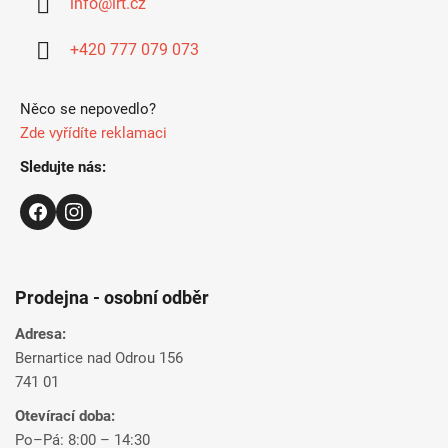
info
@
irt.cz
t
i
+420 777 079 073
e
Něco se nepovedlo?
Zde vyřídíte reklamaci
Sledujte nás:
Prodejna - osobní odběr
Adresa:
Bernartice nad Odrou 156
741 01
Otevírací doba:
Po–Pá: 8:00 – 14:30