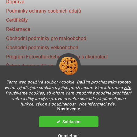
Doprava
Podmínky ochrany osobních údajů
Certifikáty
Reklamace
Obchodní podmínky pro maloobchod
Obchodní podmínky velkoobchod
Program Fotovoltaickeho systému s akumulací
Šetrná doprava IRT.cz
Prihlásenie affiliate partnera
Tento web používá soubory cookie. Dalším procházením tohoto
webu vyjadřujete souhlas s jejich používáním. Více informací
zde
.
Používáme cookies, abychom Vám umožnili pohodlné prohlížení
Instagram
webu a díky analýze provozu webu neustále zlepšovali jeho
funkce, výkon a použitelnost. Více informací
zde
.
Nastavenie
Súhlasím
Vytvoril Shoptet
Copyright 2026
IR THERMIC s.r.o. | IRT
. Všetky práva
Odmietnuť