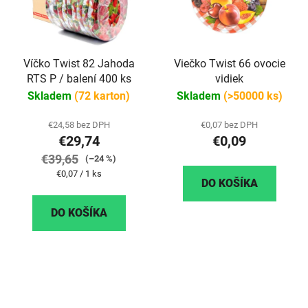
Víčko Twist 82 Jahoda
Viečko Twist 66 ovocie
RTS P / balení 400 ks
vidiek
Skladem
(72 karton)
Skladem
(>50000 ks)
€24,58 bez DPH
€0,07 bez DPH
€29,74
€0,09
€39,65
(–24 %)
Jednotková
€0,07 / 1 ks
DO KOŠÍKA
cena:
DO KOŠÍKA