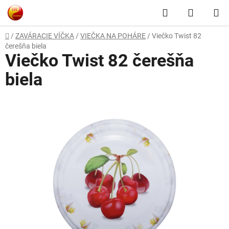
Prejsť
Hľadať
NÁKUP
na
obsah
KOŠÍK
Domov
/
ZAVÁRACIE VÍČKA
/
VIEČKA NA POHÁRE
/
Viečko Twist 82
čerešňa biela
Viečko Twist 82 čerešňa
biela