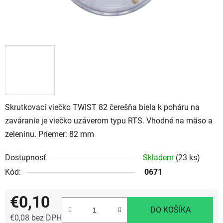
Skrutkovací viečko TWIST 82 čerešňa biela k poháru na
zaváranie je viečko uzáverom typu RTS. Vhodné na mäso a
zeleninu. Priemer: 82 mm
Dostupnosť
Skladem
(23 ks)
Kód:
0671
€0,10
DO KOŠÍKA
€0,08 bez DPH