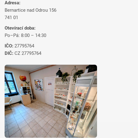
Adresa:
Bernartice nad Odrou 156
741 01
Otevírací doba:
Po–Pá: 8:00 – 14:30
IČO:
27795764
DIČ:
CZ 27795764