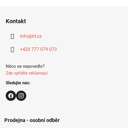
Z
á
Kontakt
p
a
info
@
irt.cz
t
í
+420 777 079 073
Něco se nepovedlo?
Zde vyřídíte reklamaci
Sledujte nás:
Prodejna - osobní odběr