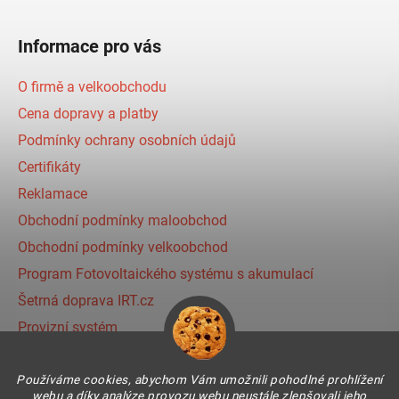
Informace pro vás
O firmě a velkoobchodu
Cena dopravy a platby
Podmínky ochrany osobních údajů
Certifikáty
Reklamace
Obchodní podmínky maloobchod
Obchodní podmínky velkoobchod
Program Fotovoltaického systému s akumulací
Šetrná doprava IRT.cz
Provizní systém
Používáme cookies, abychom Vám umožnili pohodlné prohlížení
Instagram
webu a díky analýze provozu webu neustále zlepšovali jeho