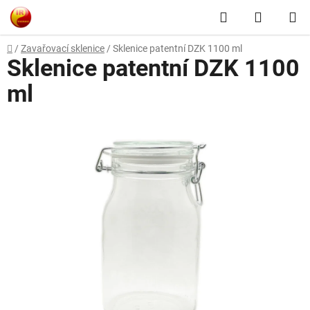
Přejít
Hledat
NÁKUP
na
obsah
KOŠÍK
Domů
/
Zavařovací sklenice
/
Sklenice patentní DZK 1100 ml
Sklenice patentní DZK 1100
ml