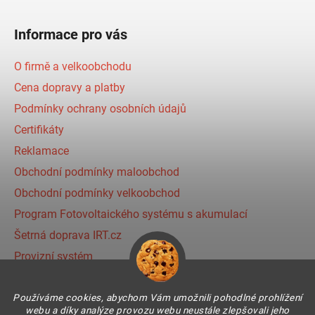
Informace pro vás
O firmě a velkoobchodu
Cena dopravy a platby
Podmínky ochrany osobních údajů
Certifikáty
Reklamace
Obchodní podmínky maloobchod
Obchodní podmínky velkoobchod
Program Fotovoltaického systému s akumulací
Šetrná doprava IRT.cz
Provizní systém
Používáme cookies, abychom Vám umožnili pohodlné prohlížení
Instagram
webu a díky analýze provozu webu neustále zlepšovali jeho