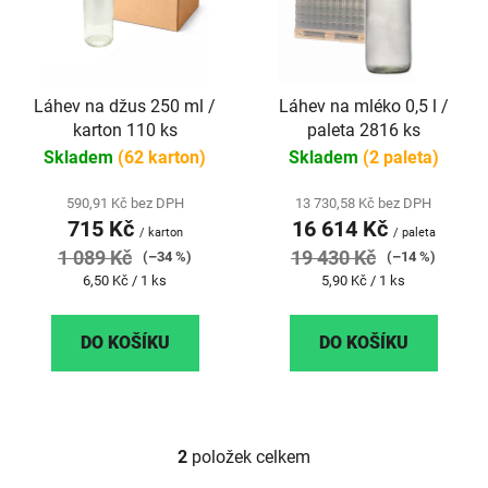
p
s
r
p
o
r
d
Láhev na džus 250 ml /
Láhev na mléko 0,5 l /
o
u
karton 110 ks
paleta 2816 ks
d
k
Skladem
(62 karton)
Skladem
(2 paleta)
u
t
k
ů
590,91 Kč bez DPH
13 730,58 Kč bez DPH
t
715 Kč
16 614 Kč
/ karton
/ paleta
ů
1 089 Kč
19 430 Kč
(–34 %)
(–14 %)
Měrná
Měrná
6,50 Kč / 1 ks
5,90 Kč / 1 ks
cena:
cena:
DO KOŠÍKU
DO KOŠÍKU
2
položek celkem
O