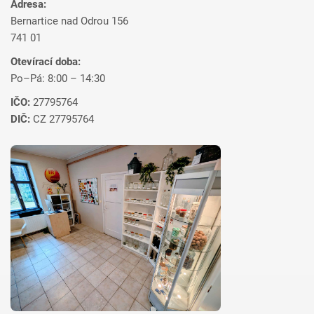
Adresa:
Bernartice nad Odrou 156
741 01
Otevírací doba:
Po–Pá: 8:00 – 14:30
IČO:
27795764
DIČ:
CZ 27795764