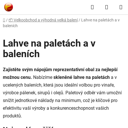
Přejít
Hledat
NÁKUP
na
obsah
KOŠÍK
Domů
/
📦 Velkoobchod a výhodná velká balení
/
Lahve na paletách a v
baleních
Lahve na paletách a v
baleních
Zajistěte svým nápojům reprezentativní obal za nejlepší
možnou cenu.
Nabízíme
skleněné lahve na paletách
a v
ucelených baleních, která jsou ideální volbou pro vinaře,
výrobce pálenek, sirupů i olejů. Paletový odběr vám umožní
snížit jednotkové náklady na minimum, což je klíčové pro
efektivitu vaší výroby a konkurenceschopnost vašich
produktů.