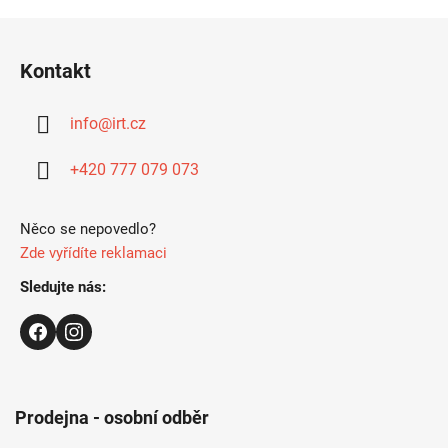
v
l
Z
á
á
d
Kontakt
p
a
a
c
info
@
irt.cz
t
í
p
í
+420 777 079 073
r
v
k
Něco se nepovedlo?
y
Zde vyřídíte reklamaci
v
ý
Sledujte nás:
p
i
s
u
Prodejna - osobní odběr