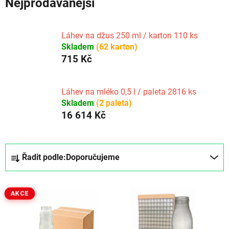
Nejprodávanější
Láhev na džus 250 ml / karton 110 ks
Skladem
(62 karton)
715 Kč
Láhev na mléko 0,5 l / paleta 2816 ks
Skladem
(2 paleta)
16 614 Kč
Ř
Řadit podle:
Doporučujeme
a
z
V
e
AKCE
ý
n
p
í
i