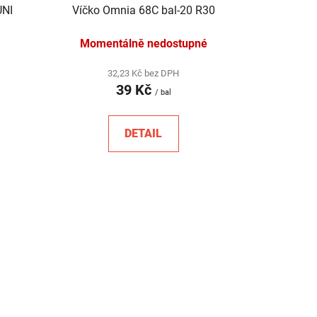
t
UNI
Víčko Omnia 68C bal-20 R30
ů
Momentálně nedostupné
32,23 Kč bez DPH
39 Kč
/ bal
DETAIL