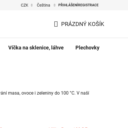
CZK
Čeština
PŘIHLÁŠENÍ
REGISTRACE
PRÁZDNÝ KOŠÍK
NÁKUPNÍ
KOŠÍK
Víčka na sklenice, láhve
Plechovky
Pro vč
ní masa, ovoce i zeleniny do 100 °C. V naší