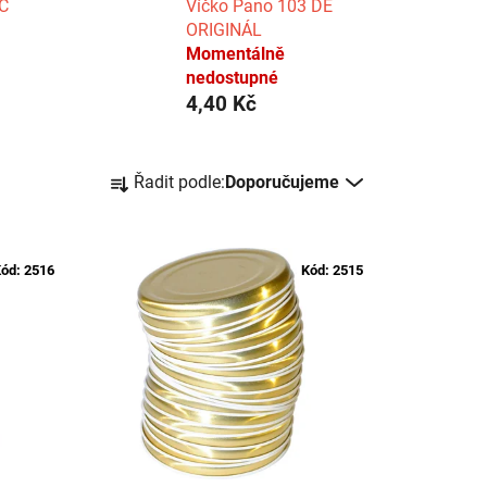
C
Víčko Pano 103 DE
ORIGINÁL
Momentálně
nedostupné
4,40 Kč
Ř
Řadit podle:
Doporučujeme
a
z
e
ód:
2516
Kód:
2515
n
í
p
r
o
d
u
k