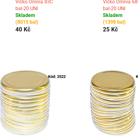
Víčko Omnia 83C
Víčko Omnia 68
bal-20 UNI
bal-20 UNI
Skladem
Skladem
(8015 bal)
(1398 bal)
40 Kč
25 Kč
Kód:
2522
K