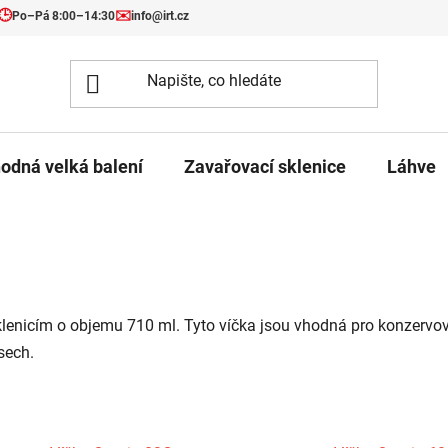
🕒
✉️
Po–Pá 8:00–14:30
info@irt.cz
odná velká balení
Zavařovací sklenice
Láhve
lenicím o objemu 710 ml. Tyto víčka jsou vhodná pro konzervová
sech.