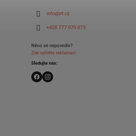
p
a
info
@
irt.cz
t
í
+420 777 079 073
Něco se nepovedlo?
Zde vyřídíte reklamaci
Sledujte nás: