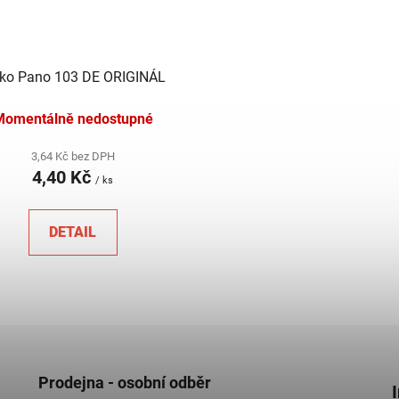
čko Pano 103 DE ORIGINÁL
Momentálně nedostupné
3,64 Kč bez DPH
4,40 Kč
/ ks
DETAIL
O
v
l
á
d
Prodejna - osobní odběr