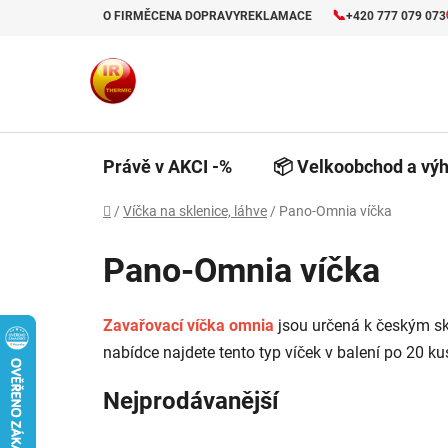
Přejít
📞
O FIRMĚ
CENA DOPRAVY
REKLAMACE
+420 777 079 073
na
obsah
Právě v AKCI -%
📦 Velkoobchod a výh
Domů
/
Víčka na sklenice, láhve
/
Pano-Omnia víčka
Pano-Omnia víčka
Zavařovací víčka omnia
jsou určená k českým sk
nabídce najdete tento typ víček v balení po 20 ku
Nejprodávanější