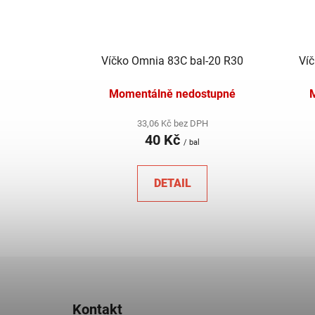
Víčko Omnia 83C bal-20 R30
Ví
Momentálně nedostupné
33,06 Kč bez DPH
40 Kč
/ bal
DETAIL
Z
á
Kontakt