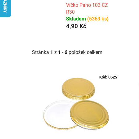
Víčko Pano 103 CZ
R30
Skladem
(5363 ks)
4,90 Kč
Stránka
1
z
1
-
6
položek celkem
V
ý
Kód:
0525
p
i
s
p
r
o
d