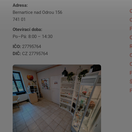
a
Adresa:
c
O
Bernartice nad Odrou 156
í
741 01
p
C
r
Otevírací doba:
v
Po–Pá: 8:00 – 14:30
C
k
y
IČO:
27795764
v
DIČ:
CZ 27795764
ý
p
i
s
Š
u
P