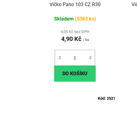
u
Víčko Pano 103 CZ R30
Ví
k
Skladem
(5363 ks)
t
ů
4,05 Kč bez DPH
4,90 Kč
/ ks
DO KOŠÍKU
Kód:
2521