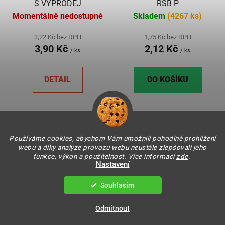
S VÝPRODEJ
RSB P
Momentálně nedostupné
Skladem
(4267 ks)
3,22 Kč bez DPH
1,75 Kč bez DPH
3,90 Kč
2,12 Kč
/ ks
/ ks
DETAIL
DO KOŠÍKU
Používáme cookies, abychom Vám umožnili pohodlné prohlížení
webu a díky analýze provozu webu neustále zlepšovali jeho
funkce, výkon a použitelnost. Více informací
zde
.
Nastavení
Souhlasím
Šroubovací plastový
Víčko Twist 82 okurky 3
Odmítnout
uzávěr na láhve 28 mm
RTS P