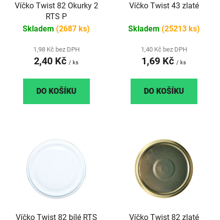
Víčko Twist 82 Okurky 2
Víčko Twist 43 zlaté
o
u
RTS P
d
k
Skladem
(2687 ks)
Skladem
(25213 ks)
u
t
k
ů
1,98 Kč bez DPH
1,40 Kč bez DPH
t
2,40 Kč
1,69 Kč
/ ks
/ ks
ů
DO KOŠÍKU
DO KOŠÍKU
Víčko Twist 82 bílé RTS
Víčko Twist 82 zlaté