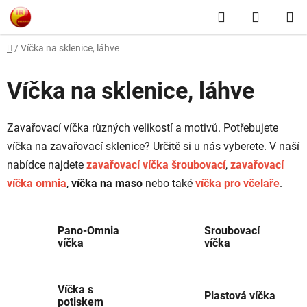
Přejít
Hledat
NÁKUP
na
obsah
KOŠÍK
Domů
/
Víčka na sklenice, láhve
Víčka na sklenice, láhve
Zavařovací víčka různých velikostí a motivů. Potřebujete
víčka na zavařovací sklenice? Určitě si u nás vyberete. V naší
nabídce najdete
zavařovací víčka šroubovací
,
zavařovací
víčka omnia
,
víčka na maso
nebo také
víčka pro včelaře
.
Pano-Omnia
Šroubovací
víčka
víčka
Víčka s
Plastová víčka
potiskem