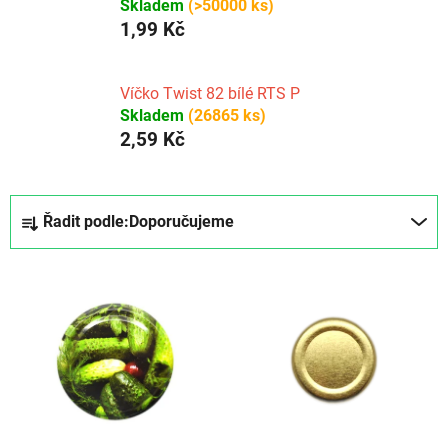
Skladem
(>50000 ks)
1,99 Kč
Víčko Twist 82 bílé RTS P
Skladem
(26865 ks)
2,59 Kč
Ř
Řadit podle:
Doporučujeme
a
z
V
e
ý
n
p
í
i
p
s
r
p
o
r
d