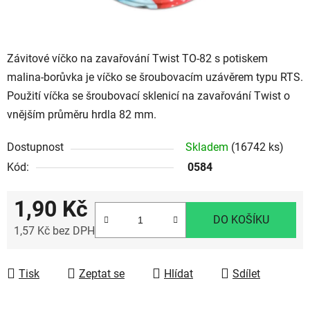
Závitové víčko na zavařování Twist TO-82 s potiskem
malina-borůvka je víčko se šroubovacím uzávěrem typu RTS.
Použití víčka se šroubovací sklenicí na zavařování Twist o
vnějším průměru hrdla 82 mm.
Dostupnost
Skladem
(16742 ks)
Kód:
0584
1,90 Kč
DO KOŠÍKU
1,57 Kč bez DPH
Měrná cena:
Tisk
Zeptat se
Hlídat
Sdílet