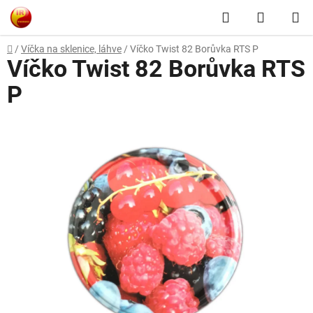
Přejít
Hledat
NÁKUP
na
obsah
KOŠÍK
Domů
/
Víčka na sklenice, láhve
/
Víčko Twist 82 Borůvka RTS P
Víčko Twist 82 Borůvka RTS
P