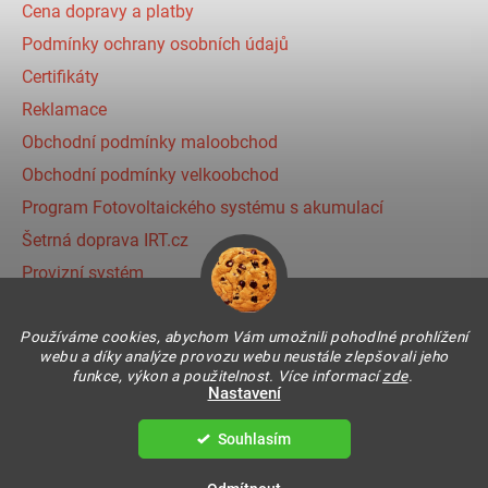
Cena dopravy a platby
Podmínky ochrany osobních údajů
Certifikáty
Reklamace
Obchodní podmínky maloobchod
Obchodní podmínky velkoobchod
Program Fotovoltaického systému s akumulací
Šetrná doprava IRT.cz
Provizní systém
Používáme cookies, abychom Vám umožnili pohodlné prohlížení
Instagram
webu a díky analýze provozu webu neustále zlepšovali jeho
funkce, výkon a použitelnost. Více informací
zde
.
Nastavení
Souhlasím
Vytvořil Shoptet
Copyright 2026
IR THERMIC s.r.o. | IRT
. Všechna práva