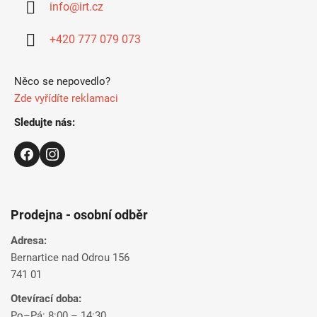
info
@
irt.cz
t
í
+420 777 079 073
Něco se nepovedlo?
Zde vyřídíte reklamaci
Sledujte nás:
Prodejna - osobní odběr
Adresa:
Bernartice nad Odrou 156
741 01
Otevírací doba:
Po–Pá: 8:00 – 14:30