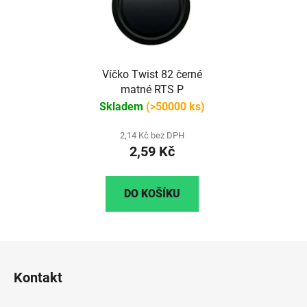
Víčko Twist 82 černé
matné RTS P
Skladem
(>50000 ks)
2,14 Kč bez DPH
2,59 Kč
DO KOŠÍKU
Z
á
Kontakt
p
a