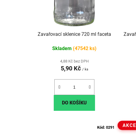
p
r
o
d
u
Zavařovací sklenice 720 ml faceta
Zavař
k
Skladem
(47542 ks)
t
ů
4,88 Kč bez DPH
5,90 Kč
/ ks
DO KOŠÍKU
AKC
Kód:
0291