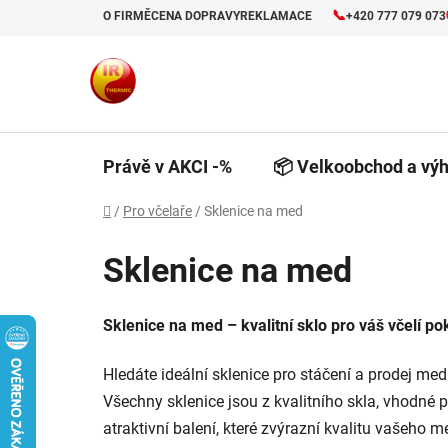
Přejít
📞
O FIRMĚ
CENA DOPRAVY
REKLAMACE
+420 777 079 073
na
obsah
Právě v AKCI -%
📦 Velkoobchod a výh
Domů
/
Pro včelaře
/
Sklenice na med
Sklenice na med
Sklenice na med – kvalitní sklo pro váš včelí po
Hledáte ideální sklenice pro stáčení a prodej me
Všechny sklenice jsou z kvalitního skla, vhodné 
atraktivní balení, které zvýrazní kvalitu vašeho