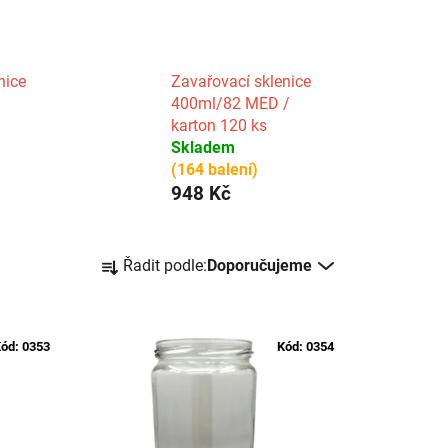
nice
Zavařovací sklenice
400ml/82 MED /
karton 120 ks
Skladem
(164 balení)
948 Kč
Ř
Řadit podle:
Doporučujeme
a
z
e
ód:
0353
Kód:
0354
n
í
p
r