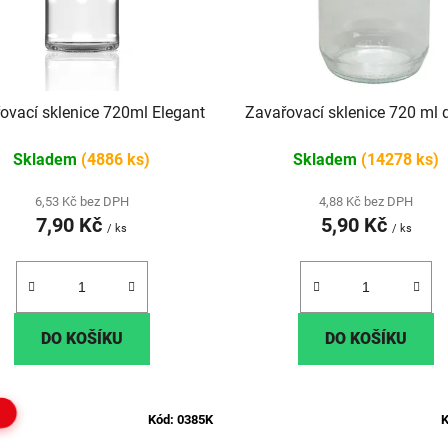
ovací sklenice 720ml Elegant
Zavařovací sklenice 720 ml 
Skladem
(4886 ks)
Skladem
(14278 ks)
6,53 Kč bez DPH
4,88 Kč bez DPH
7,90 Kč
5,90 Kč
/ ks
/ ks
DO KOŠÍKU
DO KOŠÍKU
E
Kód:
0385K
K