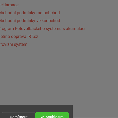
Reklamace
Obchodní podmínky maloobchod
Obchodní podmínky velkoobchod
Program Fotovoltaického systému s akumulací
etrná doprava IRT.cz
rovizní systém
Odmítnout
Souhlasím