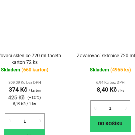
ovací sklenice 720 ml faceta
Zavařovací sklenice 720 m
karton 72 ks
Skladem
(660 karton)
Skladem
(4955 ks)
309,09 Kč bez DPH
6,94 Kč bez DPH
374 Kč
8,40 Kč
/ karton
/ ks
425 Kč
(–12 %)
Měrná
5,19 Kč / 1 ks
cena:
DO KOŠÍKU