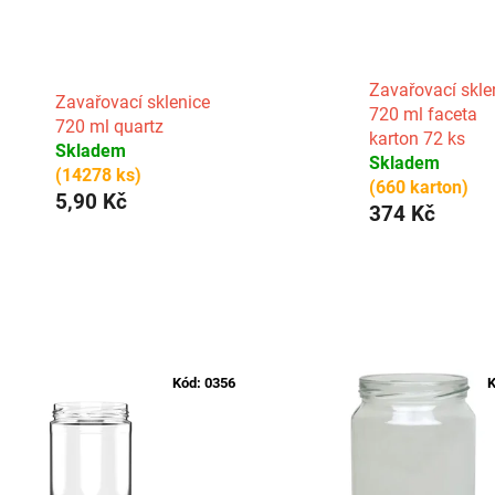
Zavařovací skle
Zavařovací sklenice
720 ml faceta
720 ml quartz
karton 72 ks
Skladem
Skladem
(14278 ks)
(660 karton)
5,90 Kč
374 Kč
Kód:
0356
K