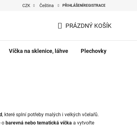
CZK
Čeština
PŘIHLÁŠENÍ
REGISTRACE
PRÁZDNÝ KOŠÍK
NÁKUPNÍ
KOŠÍK
Víčka na sklenice, láhve
Plechovky
Pro vč
d
, které splní potřeby malých i velkých včelařů.
e o
barevná nebo tematická víčka
a vytvořte