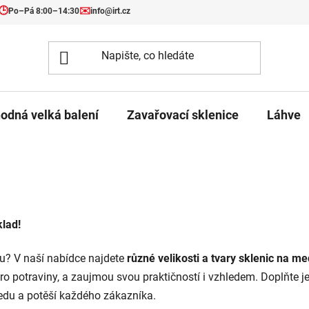
🕒
✉️
Po–Pá 8:00–14:30
info@irt.cz
odná velká balení
Zavařovací sklenice
Láhve
klad!
du? V naší nabídce najdete
různé velikosti a tvary sklenic na me
pro potraviny, a zaujmou svou praktičností i vzhledem. Doplňte j
 medu a potěší každého zákazníka.