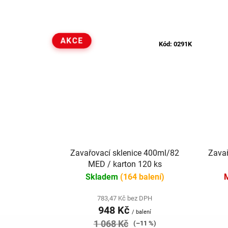
AKCE
Kód:
0291K
Zavařovací sklenice 400ml/82
Zavař
MED / karton 120 ks
Skladem
(164 balení)
783,47 Kč bez DPH
948 Kč
/ balení
1 068 Kč
(–11 %)