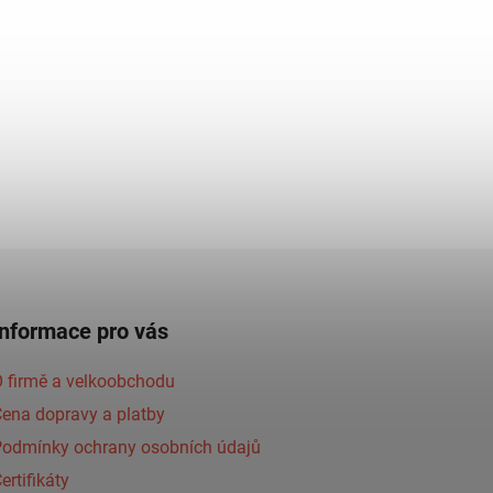
Informace pro vás
 firmě a velkoobchodu
ena dopravy a platby
Podmínky ochrany osobních údajů
ertifikáty