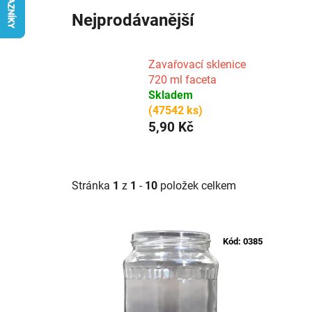
Nejprodávanější
Zavařovací sklenice
720 ml faceta
Skladem
(47542 ks)
5,90 Kč
Stránka
1
z
1
-
10
položek celkem
V
ý
Kód:
0385
p
i
s