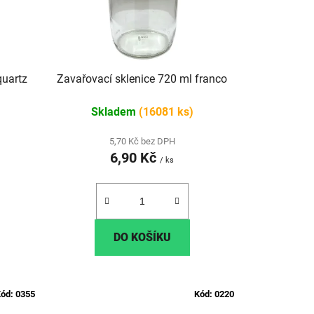
o
d
u
k
t
quartz
Zavařovací sklenice 720 ml franco
ů
Skladem
(16081 ks)
5,70 Kč bez DPH
6,90 Kč
/ ks
DO KOŠÍKU
ód:
0355
Kód:
0220