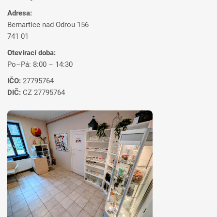
Adresa:
Bernartice nad Odrou 156
741 01
Otevírací doba:
Po–Pá: 8:00 – 14:30
IČO:
27795764
DIČ:
CZ 27795764