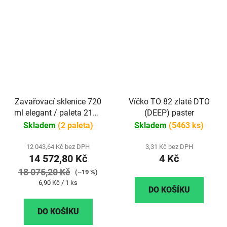
Zavařovací sklenice 720
Víčko TO 82 zlaté DTO
ml elegant / paleta 2112
(DEEP) paster
ks
Skladem
(2 paleta)
Skladem
(5463 ks)
12 043,64 Kč bez DPH
3,31 Kč bez DPH
14 572,80 Kč
4 Kč
18 075,20 Kč
(–19 %)
Měrná
6,90 Kč / 1 ks
DO KOŠÍKU
cena:
DO KOŠÍKU