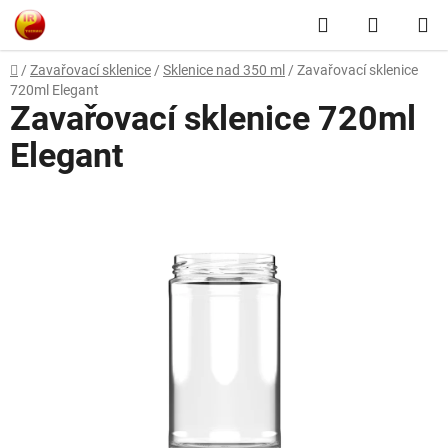
Přejít
Hledat
NÁKUP
na
obsah
KOŠÍK
Domů
/
Zavařovací sklenice
/
Sklenice nad 350 ml
/
Zavařovací sklenice
720ml Elegant
Zavařovací sklenice 720ml
Elegant