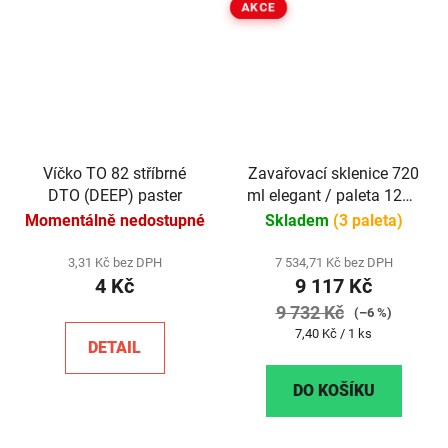
AKCE
Víčko TO 82 stříbrné
Zavařovací sklenice 720
DTO (DEEP) paster
ml elegant / paleta 1232
ks
Momentálně nedostupné
Skladem
(3 paleta)
3,31 Kč bez DPH
7 534,71 Kč bez DPH
4 Kč
9 117 Kč
9 732 Kč
(–6 %)
Měrná
7,40 Kč / 1 ks
DETAIL
cena:
DO KOŠÍKU