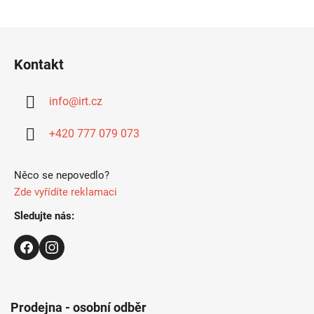
Z
á
Kontakt
p
a
info
@
irt.cz
t
í
+420 777 079 073
Něco se nepovedlo?
Zde vyřídíte reklamaci
Sledujte nás:
Prodejna - osobní odběr