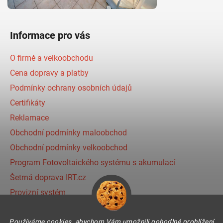
Informace pro vás
O firmě a velkoobchodu
Cena dopravy a platby
Podmínky ochrany osobních údajů
Certifikáty
Reklamace
Obchodní podmínky maloobchod
Obchodní podmínky velkoobchod
Program Fotovoltaického systému s akumulací
Šetrná doprava IRT.cz
Provizní systém
Používáme cookies, abychom Vám umožnili pohodlné prohlížení