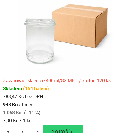
s
o
u
n
a
š
í
Zavařovací sklenice 400ml/82 MED / karton 120 ks
m
Skladem
(164 balení)
b
783,47 Kč bez DPH
948 Kč
/ balení
e
1 068 Kč
(–11 %)
s
Měrná
7,90 Kč / 1 ks
t
cena:
DO KOŠÍKU