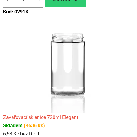
s
Kód:
0291K
e
l
l
e
r
e
m
,
k
Zavařovací sklenice 720ml Elegant
t
Skladem
(4636 ks)
e
6,53 Kč bez DPH