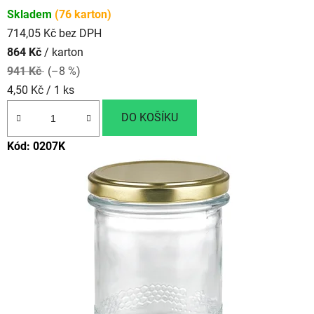
t
Skladem
(76 karton)
v
714,05 Kč bez DPH
864 Kč
/ karton
941 Kč
(–8 %)
Měrná
4,50 Kč / 1 ks
cena:
DO KOŠÍKU
Kód:
0207K