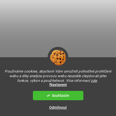
Skleněný demižon s úchytem 5 l - sada 12 kusů
Skladem
(109 balení)
Používáme cookies, abychom Vám umožnili pohodlné prohlížení
webu a díky analýze provozu webu neustále zlepšovali jeho
882,64 Kč bez DPH
funkce, výkon a použitelnost. Více informací
zde
.
1 068 Kč
/ balení
Nastavení
1 176 Kč
(–9 %)
Souhlasím
Měrná
89 Kč / 1 ks
cena:
Odmítnout
DO KOŠÍKU