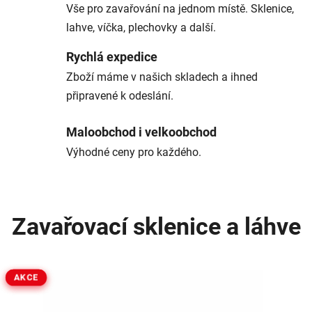
Vše pro zavařování na jednom místě. Sklenice,
a
lahve, víčka, plechovky a další.
c
Rychlá expedice
í
Zboží máme v našich skladech a ihned
s
připravené k odeslání.
k
Maloobchod i velkoobchod
l
Výhodné ceny pro každého.
e
n
Zavařovací sklenice a láhve
i
c
e
AKCE
AKCE
j