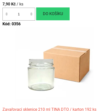
r
7,90 Kč
/ ks
ý
DO KOŠÍKU
n
Kód:
0356
e
s
m
í
c
h
y
b
ě
Zavařovací sklenice 210 ml TINA DTO / karton 192 ks