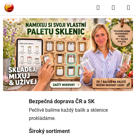
Přejít
Hledat
NÁKUP
na
obsah
KOŠÍK
T
y
t
o
z
a
v
a
Bezpečná doprava ČR a SK
ř
Pečlivě balíme každý balík a sklenice
prokládáme.
o
Široký sortiment
v