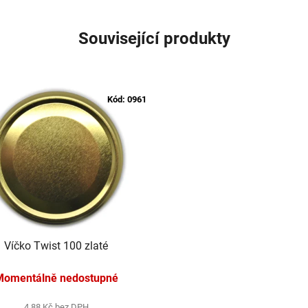
Související produkty
Kód:
0961
Víčko Twist 100 zlaté
Momentálně nedostupné
4,88 Kč bez DPH