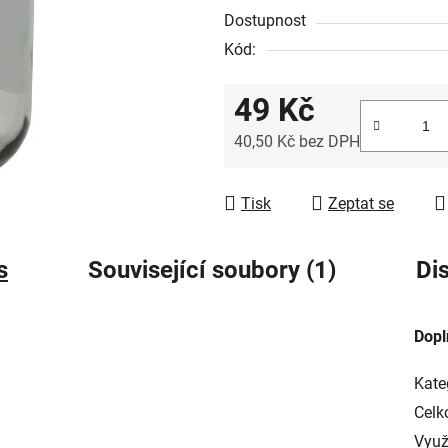
Dostupnost
Kód:
49 Kč
40,50 Kč bez DPH
Měrná cena:
Tisk
Zeptat se
s
Související soubory (1)
Di
Dopl
Kate
Celk
Využ