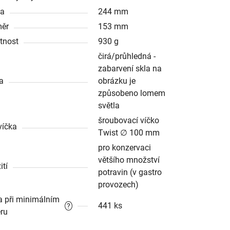
ka
244 mm
ěr
153 mm
tnost
930 g
čirá/průhledná -
zabarvení skla na
a
obrázku je
způsobeno lomem
světla
šroubovací víčko
víčka
Twist ∅ 100 mm
pro konzervaci
většího množství
ití
potravin (v gastro
provozech)
a při minimálním
441 ks
?
ru