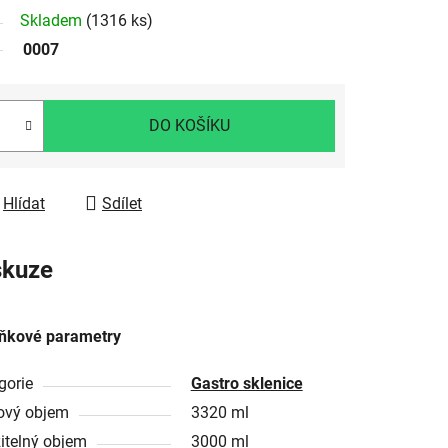
Skladem
(1316 ks)
0007
DO KOŠÍKU
Hlídat
Sdílet
skuze
ňkové parametry
gorie
Gastro sklenice
ový objem
3320 ml
itelný objem
3000 ml