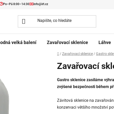
🕒
✉️
Po–Pá 8:00–14:30
info@irt.cz
odná velká balení
Zavařovací sklenice
Láhve
Domů
/
Zavařovací sklenice
/
Gastro skle
Zavařovací skl
Gastro sklenice zasíláme výhra
zvýšené bezpečnosti během př
Závitová sklenice na zavařován
konzervaci většího množství pot