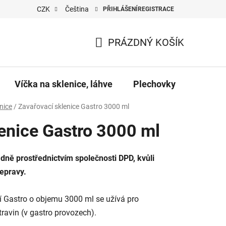
CZK
Čeština
PŘIHLÁŠENÍ
REGISTRACE
PRÁZDNÝ KOŠÍK
NÁKUPNÍ
KOŠÍK
Víčka na sklenice, láhve
Plechovky
Pro vč
nice
/
Zavařovací sklenice Gastro 3000 ml
enice Gastro 3000 ml
dně prostřednictvím společnosti DPD, kvůli
epravy.
í Gastro o objemu 3000 ml se užívá pro
ravin (v gastro provozech).