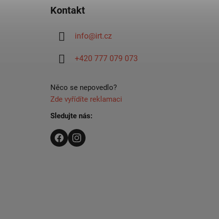
á
Kontakt
p
a
info
@
irt.cz
t
í
+420 777 079 073
Něco se nepovedlo?
Zde vyřídíte reklamaci
Sledujte nás: