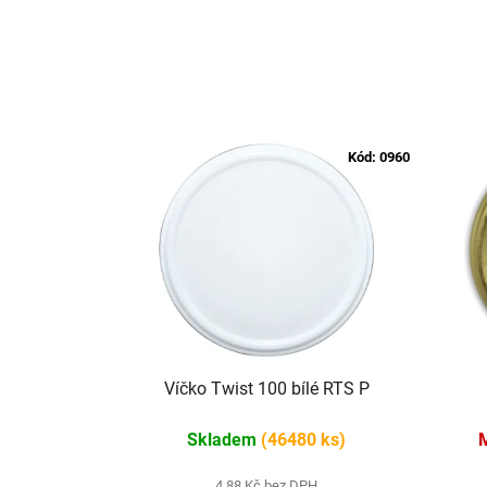
Kód:
0960
Víčko Twist 100 bílé RTS P
Skladem
(46480 ks)
4,88 Kč bez DPH