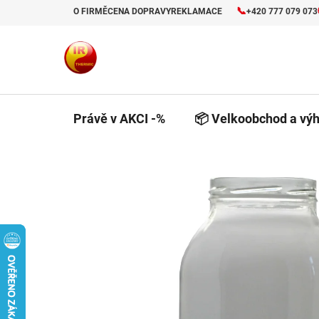
Přejít
📞
O FIRMĚ
CENA DOPRAVY
REKLAMACE
+420 777 079 073
na
obsah
Právě v AKCI -%
📦 Velkoobchod a výh