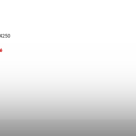
 4250
é