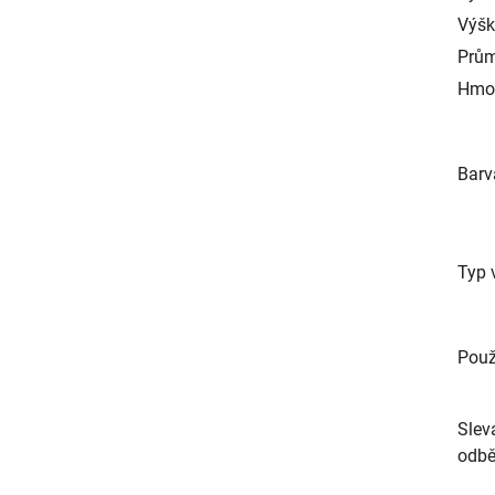
Výš
Prům
Hmo
Barv
Typ 
Použ
Slev
odbě