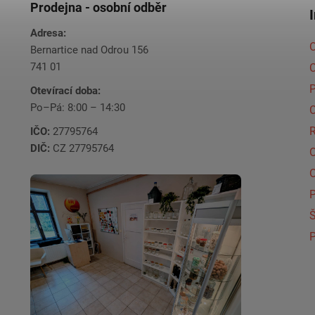
Prodejna - osobní odběr
Adresa:
O
Bernartice nad Odrou 156
741 01
C
Otevírací doba:
Po–Pá: 8:00 – 14:30
C
IČO:
27795764
DIČ:
CZ 27795764
Š
P