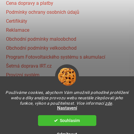
Cena dopravy a platby
Podmínky ochrany osobních údajů
Certifikáty
Reklamace
Obchodní podmínky maloobchod
Obchodní podmínky velkoobchod
Program Fotovoltaického systému s akumulací
Šetrná doprava IRT.cz
Provizní systém
Používáme cookies, abychom Vám umožnili pohodlné prohlížení
Instagram
webu a díky analýze provozu webu neustále zlepšovali jeho
funkce, výkon a použitelnost. Více informací
zde
.
Nastavení
Souhlasím
Vytvořil Shoptet
Copyright 2026
IR THERMIC s.r.o. | IRT
. Všechna práva