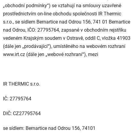
„obchodní podmínky“) se vztahují na smlouvy uzavřené
prostřednictvím on-line obchodu společnosti IR Thermic
s.r.o., se sídlem Bernartice nad Odrou 156, 741 01 Bernartice
nad Odrou, IČO: 27795764, zapsané v obchodním rejstříku
vedeném Krajským soudem v Ostravě, oddíl C, vložka 41903
(dále jen „prodávající“), umístěného na webovém rozhraní
www.irt.cz (dále jen „webové rozhraní“), mezi
IR THERMIC s.r.o.
IČ: 27795764
DIČ: CZ27795764
se sídlem: Bernartice nad Odrou 156, 74101