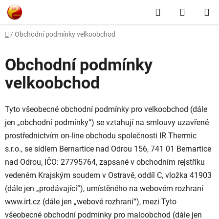
Přejít
Hledat
NÁKUP
na
obsah
KOŠÍK
Domů
/
Obchodní podmínky velkoobchod
Obchodní podmínky
velkoobchod
Tyto všeobecné obchodní podmínky pro velkoobchod (dále
jen „obchodní podmínky“) se vztahují na smlouvy uzavřené
prostřednictvím on-line obchodu společnosti IR Thermic
s.r.o., se sídlem Bernartice nad Odrou 156, 741 01 Bernartice
nad Odrou, IČO: 27795764, zapsané v obchodním rejstříku
vedeném Krajským soudem v Ostravě, oddíl C, vložka 41903
(dále jen „prodávající“), umístěného na webovém rozhraní
www.irt.cz (dále jen „webové rozhraní“), mezi Tyto
všeobecné obchodní podmínky pro maloobchod (dále jen