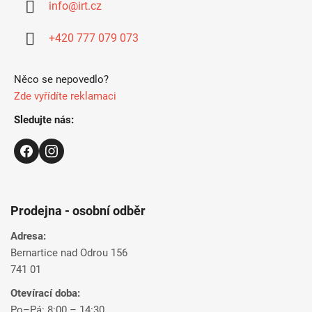
info
@
irt.cz
t
í
+420 777 079 073
Něco se nepovedlo?
Zde vyřídíte reklamaci
Sledujte nás:
Prodejna - osobní odběr
Adresa:
Bernartice nad Odrou 156
741 01
Otevírací doba:
Po–Pá: 8:00 – 14:30