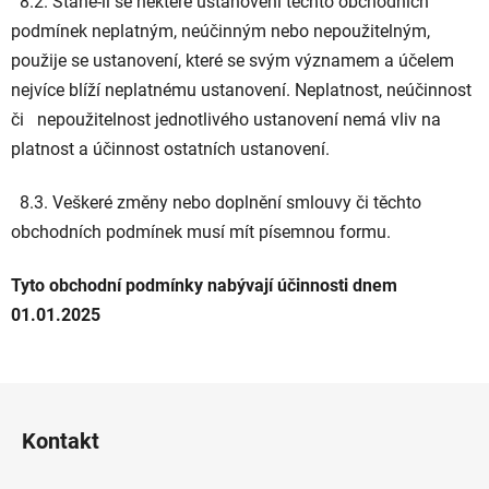
8.2. Stane-li se některé ustanovení těchto obchodních
podmínek neplatným, neúčinným nebo nepoužitelným,
použije se ustanovení, které se svým významem a účelem
nejvíce blíží neplatnému ustanovení. Neplatnost, neúčinnost
či nepoužitelnost jednotlivého ustanovení nemá vliv na
platnost a účinnost ostatních ustanovení.
8.3. Veškeré změny nebo doplnění smlouvy či těchto
obchodních podmínek musí mít písemnou formu.
Tyto obchodní podmínky nabývají účinnosti dnem
01.01.2025
Z
á
Kontakt
p
a