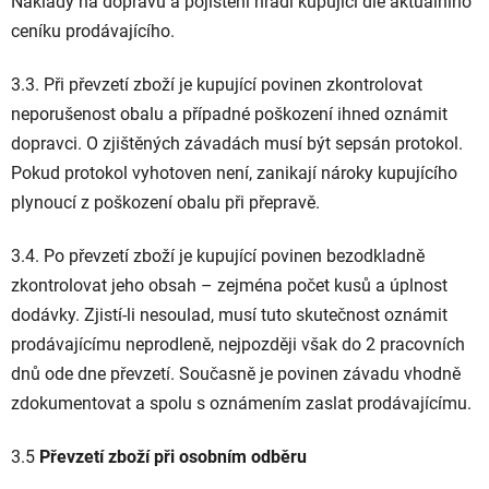
Náklady na dopravu a pojištění hradí kupující dle aktuálního
ceníku prodávajícího.
3.3. Při převzetí zboží je kupující povinen zkontrolovat
neporušenost obalu a případné poškození ihned oznámit
dopravci. O zjištěných závadách musí být sepsán protokol.
Pokud protokol vyhotoven není, zanikají nároky kupujícího
plynoucí z poškození obalu při přepravě.
3.4. Po převzetí zboží je kupující povinen bezodkladně
zkontrolovat jeho obsah – zejména počet kusů a úplnost
dodávky. Zjistí-li nesoulad, musí tuto skutečnost oznámit
prodávajícímu neprodleně, nejpozději však do 2 pracovních
dnů ode dne převzetí. Současně je povinen závadu vhodně
zdokumentovat a spolu s oznámením zaslat prodávajícímu.
3.5
Převzetí zboží při osobním odběru