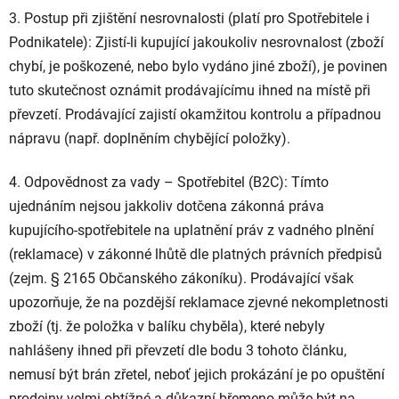
3. Postup při zjištění nesrovnalosti (platí pro Spotřebitele i
Podnikatele): Zjistí-li kupující jakoukoliv nesrovnalost (zboží
chybí, je poškozené, nebo bylo vydáno jiné zboží), je povinen
tuto skutečnost oznámit prodávajícímu ihned na místě při
převzetí. Prodávající zajistí okamžitou kontrolu a případnou
nápravu (např. doplněním chybějící položky).
4. Odpovědnost za vady – Spotřebitel (B2C): Tímto
ujednáním nejsou jakkoliv dotčena zákonná práva
kupujícího-spotřebitele na uplatnění práv z vadného plnění
(reklamace) v zákonné lhůtě dle platných právních předpisů
(zejm. § 2165 Občanského zákoníku). Prodávající však
upozorňuje, že na pozdější reklamace zjevné nekompletnosti
zboží (tj. že položka v balíku chyběla), které nebyly
nahlášeny ihned při převzetí dle bodu 3 tohoto článku,
nemusí být brán zřetel, neboť jejich prokázání je po opuštění
prodejny velmi obtížné a důkazní břemeno může být na