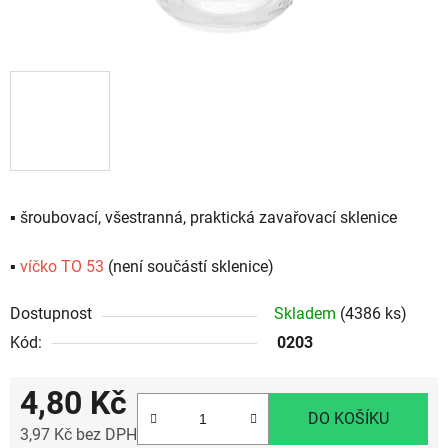
▪️ šroubovací, všestranná, praktická zavařovací sklenice
▪️
víčko TO 53
(není součástí sklenice)
Dostupnost
Skladem
(4386 ks)
Kód:
0203
4,80 Kč
DO KOŠÍKU
3,97 Kč bez DPH