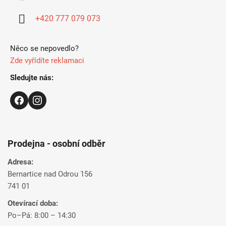
t
í
+420 777 079 073
Něco se nepovedlo?
Zde vyřídíte reklamaci
Sledujte nás:
Prodejna - osobní odběr
Adresa:
Bernartice nad Odrou 156
741 01
Otevírací doba:
Po–Pá: 8:00 – 14:30