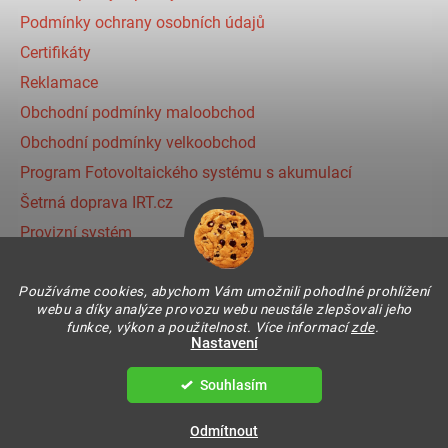
Podmínky ochrany osobních údajů
Certifikáty
Reklamace
Obchodní podmínky maloobchod
Obchodní podmínky velkoobchod
Program Fotovoltaického systému s akumulací
Šetrná doprava IRT.cz
Provizní systém
Používáme cookies, abychom Vám umožnili pohodlné prohlížení
Instagram
webu a díky analýze provozu webu neustále zlepšovali jeho
funkce, výkon a použitelnost. Více informací
zde
.
Nastavení
Souhlasím
Vytvořil Shoptet
Copyright 2026
IR THERMIC s.r.o. | IRT
. Všechna práva
Odmítnout
vyhrazena.
Upravit nastavení cookies