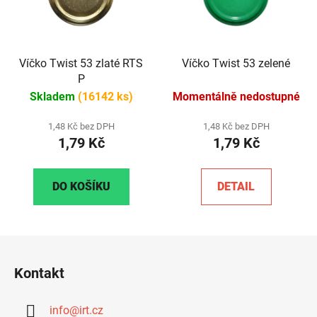
Víčko Twist 53 zlaté RTS
Víčko Twist 53 zelené
P
Skladem
(16142 ks)
Momentálně nedostupné
1,48 Kč bez DPH
1,48 Kč bez DPH
1,79 Kč
1,79 Kč
DO KOŠÍKU
DETAIL
Z
á
Kontakt
p
a
info
@
irt.cz