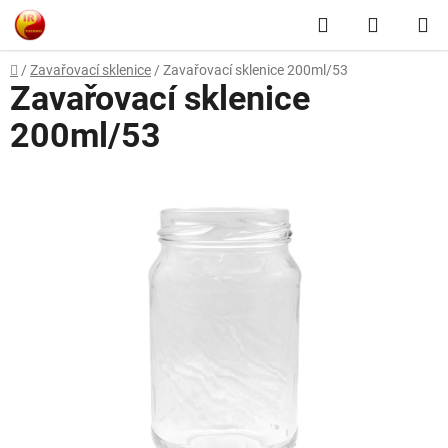
Přejít
Hledat
NÁKUP
na
obsah
KOŠÍK
Domů
/
Zavařovací sklenice
/
Zavařovací sklenice 200ml/53
Zavařovací sklenice
200ml/53