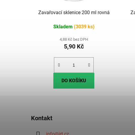
Zavařovací sklenice 200 ml rovná
Z
Skladem
(3039 ks)
4,88 Kč bez DPH
5,90 Kč
DO KOŠÍKU
Z
á
Kontakt
p
a
info
@
irt.cz