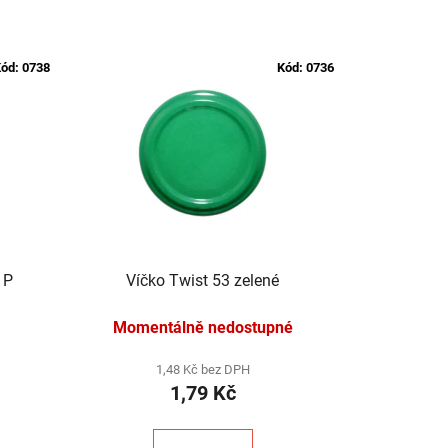
ód:
0738
Kód:
0736
 P
Víčko Twist 53 zelené
Momentálně nedostupné
1,48 Kč bez DPH
1,79 Kč