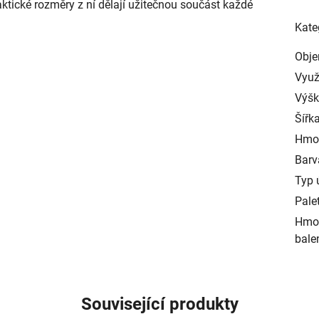
ktické rozměry z ní dělají užitečnou součást každé
Kate
Obj
Využ
Výš
Šířk
Hmo
Barv
Typ 
Pale
Hmot
bale
Související produkty