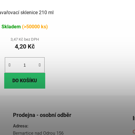
avařovací sklenice 210 ml
Skladem
(>50000 ks)
3,47 Kč bez DPH
4,20 Kč
DO KOŠÍKU
Prodejna - osobní odběr
Adresa:
O
Bernartice nad Odrou 156