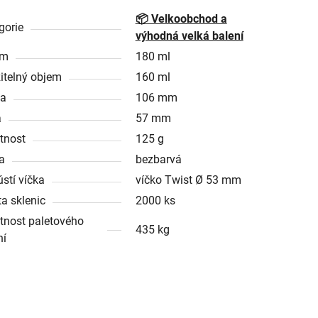
📦 Velkoobchod a
gorie
výhodná velká balení
em
180 ml
itelný objem
160 ml
ka
106 mm
a
57 mm
tnost
125 g
a
bezbarvá
ústí víčka
víčko Twist Ø 53 mm
ta sklenic
2000 ks
nost paletového
435 kg
ní