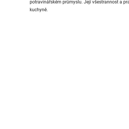
potravinářském průmyslu. Její všestrannost a pra
kuchyně.