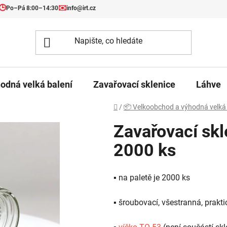
🕒
✉️
Po–Pá 8:00–14:30
info@irt.cz
odná velká balení
Zavařovací sklenice
Láhve
Domů
/
📦 Velkoobchod a výhodná velká 
Zavařovací skl
2000 ks
▪️ na paletě je 2000 ks
▪️ šroubovací, všestranná, prakt