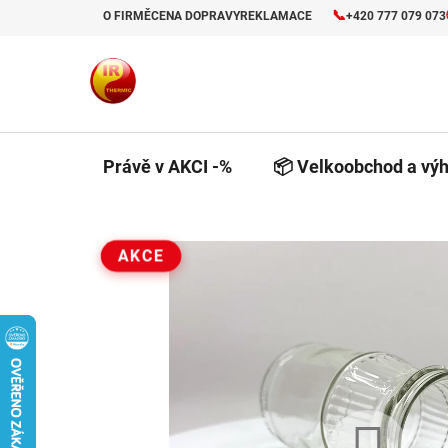
Přejít
📞
O FIRMĚ
CENA DOPRAVY
REKLAMACE
+420 777 079 073
na
obsah
Právě v AKCI -%
📦 Velkoobchod a výh
AKCE