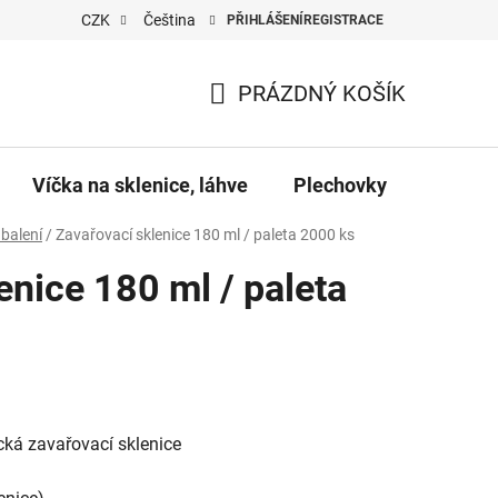
CZK
Čeština
PŘIHLÁŠENÍ
REGISTRACE
PRÁZDNÝ KOŠÍK
NÁKUPNÍ
KOŠÍK
Víčka na sklenice, láhve
Plechovky
Pro vč
balení
/
Zavařovací sklenice 180 ml / paleta 2000 ks
enice 180 ml / paleta
ická zavařovací sklenice