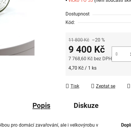
▪️
víčko TO 53
(není součástí skl
Dostupnost
Kód:
11 800 Kč
–20 %
9 400 Kč
7 768,60 Kč bez DPH
Měrná cena:
4,70 Kč / 1 ks
Tisk
Zeptat se
Popis
Diskuze
lbou pro domácí zavařování, ale i velkovýrobu v
Dopl