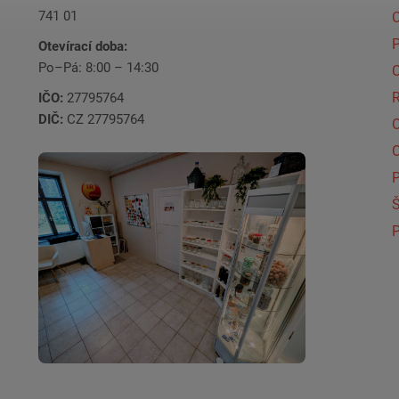
741 01
C
Otevírací doba:
Po–Pá: 8:00 – 14:30
C
IČO:
27795764
DIČ:
CZ 27795764
Š
P