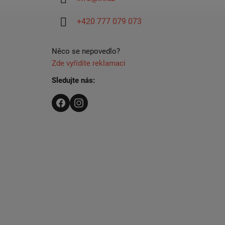
t
í
+420 777 079 073
Něco se nepovedlo?
Zde vyřídíte reklamaci
Sledujte nás: