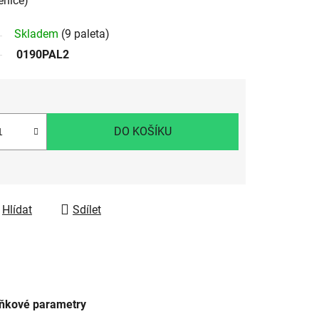
enice)
Skladem
(9 paleta)
0190PAL2
DO KOŠÍKU
Hlídat
Sdílet
ňkové parametry