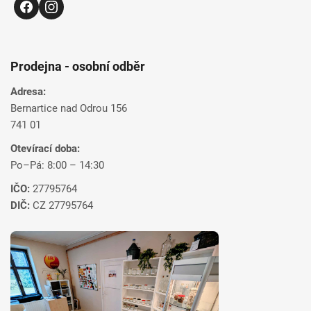
Prodejna - osobní odběr
Adresa:
Bernartice nad Odrou 156
741 01
Otevírací doba:
Po–Pá: 8:00 – 14:30
IČO:
27795764
DIČ:
CZ 27795764