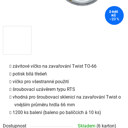
2 640
KČ
–23 %
závitové víčko na zavařování Twist TO-66
potisk bílá třešeň
víčko pro všestranné použití
šroubovací uzávěrem typu RTS
vhodná pro šroubovací sklenicí na zavařování Twist o
vnějším průměru hrdla 66 mm
1200 ks balení (baleno po balíčcích á 10 ks)
Dostupnost
Skladem
(6 karton)