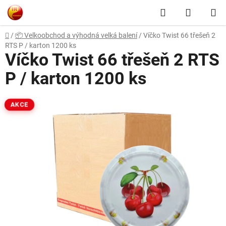
Přejít
Hledat
NÁKUP
na
obsah
KOŠÍK
Domů
/
📦 Velkoobchod a výhodná velká balení
/
Víčko Twist 66 třešeň 2
RTS P / karton 1200 ks
Víčko Twist 66 třešeň 2 RTS
P / karton 1200 ks
AKCE