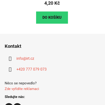
4,20 Kč
DO KOŠÍKU
Z
á
Kontakt
p
a
info
@
irt.cz
t
í
+420 777 079 073
Něco se nepovedlo?
Zde vyřídíte reklamaci
Sledujte nás: