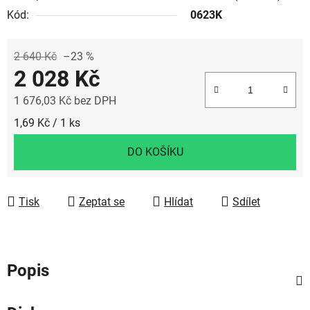
Kód:
0623K
2 640 Kč
–23 %
2 028 Kč
1 676,03 Kč bez DPH
Měrná cena:
1,69 Kč / 1 ks
DO KOŠÍKU
Tisk
Zeptat se
Hlídat
Sdílet
Popis