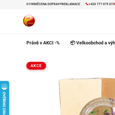
Přejít
📞
O FIRMĚ
CENA DOPRAVY
REKLAMACE
+420 777 079 073
na
obsah
Právě v AKCI -%
📦 Velkoobchod a výh
AKCE