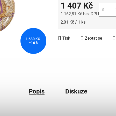
1 407 Kč
1 162,81 Kč bez DPH
Měrná cena:
2,01 Kč / 1 ks
Tisk
Zeptat se
1 680 KČ
–16 %
Popis
Diskuze