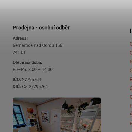
Prodejna - osobní odběr
Adresa:
O
Bernartice nad Odrou 156
741 01
C
Otevírací doba:
Po–Pá: 8:00 – 14:30
C
IČO:
27795764
DIČ:
CZ 27795764
Š
P