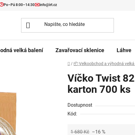
🕒
✉️
Po–Pá 8:00–14:30
info@irt.cz
odná velká balení
Zavařovací sklenice
Láhve
Domů
/
📦 Velkoobchod a výhodná velká 
Víčko Twist 82
karton 700 ks
Dostupnost
Kód:
1 680 Kč
–16 %