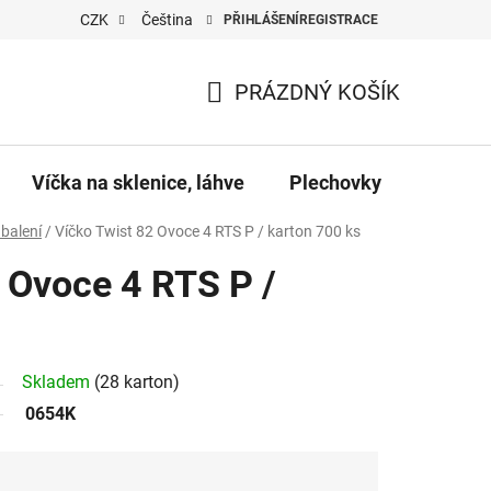
CZK
Čeština
PŘIHLÁŠENÍ
REGISTRACE
PRÁZDNÝ KOŠÍK
NÁKUPNÍ
KOŠÍK
Víčka na sklenice, láhve
Plechovky
Pro vč
balení
/
Víčko Twist 82 Ovoce 4 RTS P / karton 700 ks
 Ovoce 4 RTS P /
Skladem
(28 karton)
0654K