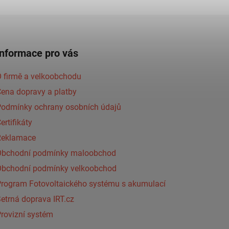
Informace pro vás
 firmě a velkoobchodu
ena dopravy a platby
Podmínky ochrany osobních údajů
ertifikáty
Reklamace
Obchodní podmínky maloobchod
Obchodní podmínky velkoobchod
Program Fotovoltaického systému s akumulací
etrná doprava IRT.cz
rovizní systém