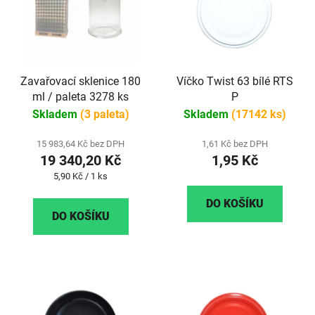
Zavařovací sklenice 180
Víčko Twist 63 bílé RTS
ml / paleta 3278 ks
P
Skladem
(3 paleta)
Skladem
(17142 ks)
15 983,64 Kč bez DPH
1,61 Kč bez DPH
19 340,20 Kč
1,95 Kč
Měrná
5,90 Kč / 1 ks
cena:
DO KOŠÍKU
DO KOŠÍKU