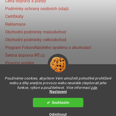
Cena dopravy a platby
Podmínky ochrany osobních údajů
Certifikáty
Reklamace
Obchodní podmínky maloobchod
Obchodní podmínky velkoobchod
Program Fotovoltaického systému s akumulací
Šetrná doprava IRT.cz
Provizní systém
Používáme cookies, abychom Vám umožnili pohodlné prohlížení
Instagram
webu a díky analýze provozu webu neustále zlepšovali jeho
funkce, výkon a použitelnost. Více informací
zde
.
Nastavení
Souhlasím
Vytvořil Shoptet
Copyright 2026
IR THERMIC s.r.o. | IRT
. Všechna práva
Odmítnout