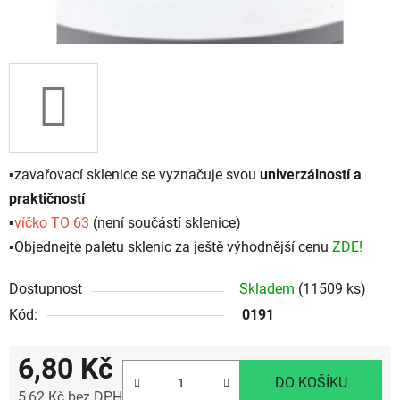
▪️
zavařovací sklenice se vyznačuje svou
univerzálností a
praktičností
▪️
víčko TO 63
(není součástí sklenice)
▪️Objednejte paletu sklenic za ještě výhodnější cenu
ZDE!
Dostupnost
Skladem
(11509 ks)
Kód:
0191
6,80 Kč
DO KOŠÍKU
5,62 Kč bez DPH