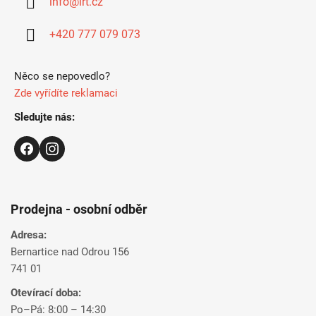
info
@
irt.cz
t
í
+420 777 079 073
Něco se nepovedlo?
Zde vyřídíte reklamaci
Sledujte nás:
Prodejna - osobní odběr
Adresa:
Bernartice nad Odrou 156
741 01
Otevírací doba:
Po–Pá: 8:00 – 14:30