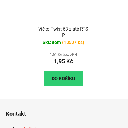
Víčko Twist 63 zlaté RTS
P
Skladem
(18537 ks)
1,61 Kč bez DPH
1,95 Kč
DO KOŠÍKU
Z
á
Kontakt
p
a