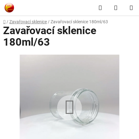
Přejít
Hledat
NÁKUP
na
obsah
KOŠÍK
Domů
/
Zavařovací sklenice
/
Zavařovací sklenice 180ml/63
Zavařovací sklenice
180ml/63